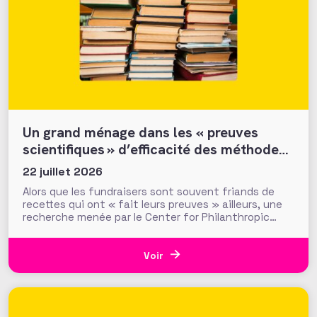
Un grand ménage dans les « preuves
scientifiques » d’efficacité des méthodes
et tactiques de collecte…
22 juillet 2026
Alors que les fundraisers sont souvent friands de
recettes qui ont « fait leurs preuves » ailleurs, une
recherche menée par le Center for Philanthropic
Studies de l’université VU d’Amsterdam pose une
question cruciale : la recherche académique sur la
générosité apporte-t-elle des preuves solides pour
Voir
nourrir les stratégies de