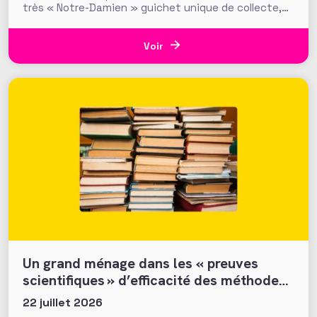
très « Notre-Damien » guichet unique de collecte,
plus de 700 000 euros ont été mobilisés en moins
d’une semaine par la Fondation du Patrimoine. Alors
que d’autres collectes, par l’ONF ou des particuliers,
Voir
volent au
Un grand ménage dans les « preuves
scientifiques » d’efficacité des méthodes
et tactiques de collecte…
22 juillet 2026