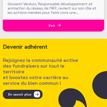
Giovanni Verduci, Responsable développement et
animation du réseau de l’AFF, revient sur son rôle et
les actions menées pour faire vivre une
communauté de fundraisers engagée et active.
L’AFF c’est une équipe, mais c’est aussi et surtout
un réseau. Vous, nos 1350 adhérents, faites la
Voir
richesse et la vivacité de
Devenir adhérent
Rejoignez la communauté active
des fundraisers sur tout le
territoire
et boostez votre carrière au
service du bien commun !
En savoir plus