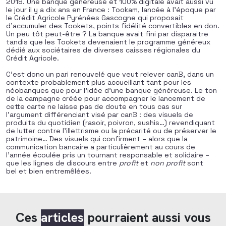
2019. Une banque généreuse et 100% digitale avait aussi vu
le jour il y a dix ans en France : Tookam, lancée à l’époque par
le Crédit Agricole Pyrénées Gascogne qui proposait
d’accumuler des Tookets, points fidélité convertibles en don.
Un peu tôt peut-être ? La banque avait fini par disparaitre
tandis que les Tookets devenaient le programme généreux
dédié aux sociétaires de diverses caisses régionales du
Crédit Agricole.
C’est donc un pari renouvelé que veut relever canB, dans un
contexte probablement plus accueillant tant pour les
néobanques que pour l’idée d’une banque généreuse. Le ton
de la campagne créée pour accompagner le lancement de
cette carte ne laisse pas de doute en tous cas sur
l’argument différenciant visé par canB : des visuels de
produits du quotidien (rasoir, poivron, sushis…) revendiquant
de lutter contre l’illettrisme ou la précarité ou de préserver le
patrimoine… Des visuels qui confirment – alors que la
communication bancaire a particulièrement au cours de
l’année écoulée pris un tournant responsable et solidaire –
que les lignes de discours entre
profit
et
non profit
sont
bel et bien entremêlées.
Ces
articles
pourraient aussi vous