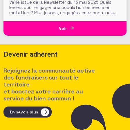
Veille issue de la Newsletter du 15 mai 2025 Quels
leviers pour engager une population bénévole en
mutation ? Plus jeunes, engagés assez ponctuels
mais fidèles, plus éduqués, plus urbains… voilà en
résumé les mutations des profils des bénévoles
français selon la 6ème édition du Baromètre du
Voir
Bénévolat tout juste publiée
Devenir adhérent
Rejoignez la communauté active
des fundraisers sur tout le
territoire
et boostez votre carrière au
service du bien commun !
En savoir plus