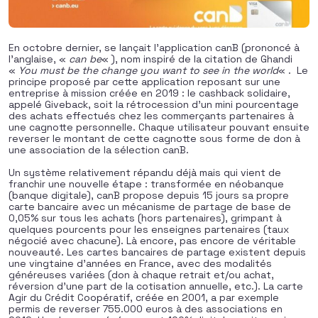
En octobre dernier, se lançait l’application canB (prononcé à
l’anglaise, «
can be
« ), nom inspiré de la citation de Ghandi
«
You must be the change you want to see in the world
« . Le
principe proposé par cette application reposant sur une
entreprise à mission créée en 2019 : le cashback solidaire,
appelé Giveback, soit la rétrocession d’un mini pourcentage
des achats effectués chez les commerçants partenaires à
une cagnotte personnelle. Chaque utilisateur pouvant ensuite
reverser le montant de cette cagnotte sous forme de don à
une association de la sélection canB.
Un système relativement répandu déjà mais qui vient de
franchir une nouvelle étape : transformée en néobanque
(banque digitale), canB propose depuis 15 jours sa propre
carte bancaire avec un mécanisme de partage de base de
0,05% sur tous les achats (hors partenaires), grimpant à
quelques pourcents pour les enseignes partenaires (taux
négocié avec chacune). Là encore, pas encore de véritable
nouveauté. Les cartes bancaires de partage existent depuis
une vingtaine d’années en France, avec des modalités
généreuses variées (don à chaque retrait et/ou achat,
réversion d’une part de la cotisation annuelle, etc.). La carte
Agir du Crédit Coopératif, créée en 2001, a par exemple
permis de reverser 755.000 euros à des associations en