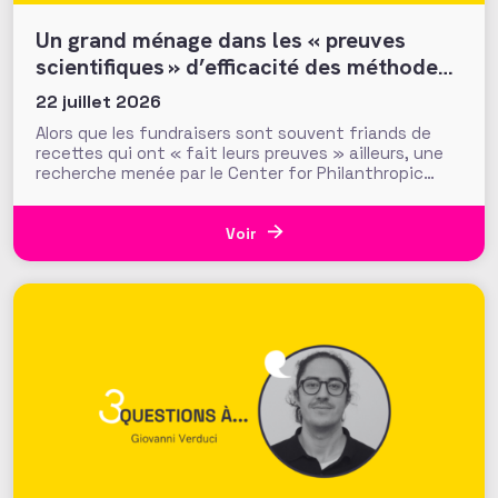
Un grand ménage dans les « preuves
scientifiques » d’efficacité des méthodes
et tactiques de collecte…
22 juillet 2026
Alors que les fundraisers sont souvent friands de
recettes qui ont « fait leurs preuves » ailleurs, une
recherche menée par le Center for Philanthropic
Studies de l’université VU d’Amsterdam pose une
question cruciale : la recherche académique sur la
générosité apporte-t-elle des preuves solides pour
Voir
nourrir les stratégies de