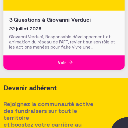
3 Questions à Giovanni Verduci
22 juillet 2026
Giovanni Verduci, Responsable développement et
animation du réseau de l’AFF, revient sur son rôle et
les actions menées pour faire vivre une
communauté de fundraisers engagée et active.
L’AFF c’est une équipe, mais c’est aussi et surtout
un réseau. Vous, nos 1350 adhérents, faites la
Voir
richesse et la vivacité de
Devenir adhérent
Rejoignez la communauté active
des fundraisers sur tout le
territoire
et boostez votre carrière au