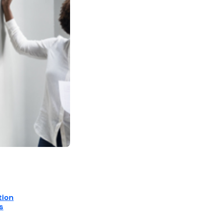
tion
s