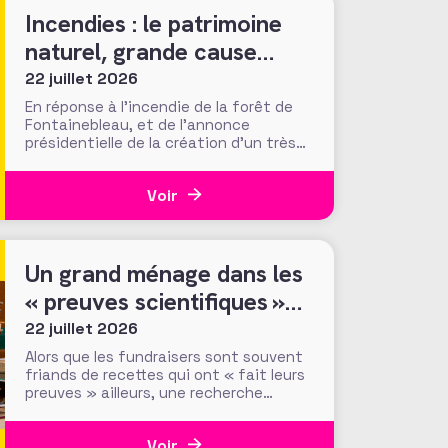
Incendies : le patrimoine
naturel, grande cause
nationale ?
22 juillet 2026
En réponse à l’incendie de la forêt de
Fontainebleau, et de l’annonce
présidentielle de la création d’un très
« Notre-Damien » guichet unique de
collecte, plus de 700 000 euros ont été
Voir
mobilisés en moins d’une semaine par la
Fondation du Patrimoine. Alors que
d’autres collectes, par l’ONF ou des
particuliers, volent au
Un grand ménage dans les
« preuves scientifiques »
d’efficacité des méthodes
22 juillet 2026
et tactiques de collecte…
Alors que les fundraisers sont souvent
friands de recettes qui ont « fait leurs
preuves » ailleurs, une recherche
menée par le Center for Philanthropic
Studies de l’université VU d’Amsterdam
Voir
pose une question cruciale : la