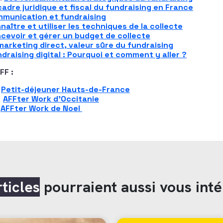
cadre juridique et fiscal du fundraising en France
munication et fundraising
naître et utiliser les techniques de la collecte
cevoir et gérer un budget de collecte
marketing direct, valeur sûre du fundraising
draising digital : Pourquoi et comment y aller ?
FF :
:
Petit-déjeuner Hauts-de-France
:
AFFter Work d’Occitanie
:
AFFter Work de Noel
rticles
pourraient aussi vous inté