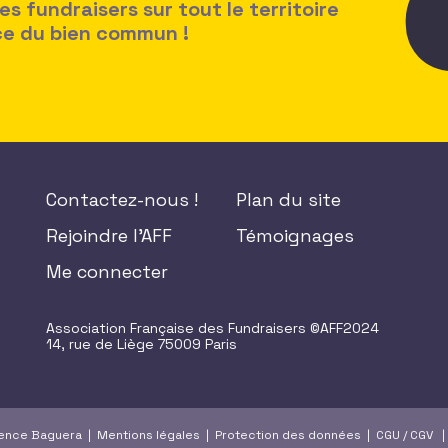
 fundraisers sur tout le territoire
ice du bien commun !
Contactez-nous !
Plan du site
Rejoindre l'AFF
Témoignages
Me connecter
Association Française des Fundraisers ©AFF2024
14, rue de Liège 75009 Paris
gence Baguera |
Mentions légales
|
Protection des données
|
CGU
/
CGV