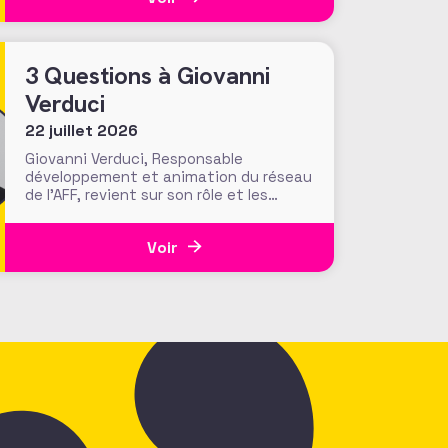
recherche académique sur la
générosité apporte-t-elle des preuves
solides pour nourrir les stratégies de
3 Questions à Giovanni
Verduci
22 juillet 2026
Giovanni Verduci, Responsable
développement et animation du réseau
de l’AFF, revient sur son rôle et les
actions menées pour faire vivre une
communauté de fundraisers engagée
Voir
et active. L’AFF c’est une équipe, mais
c’est aussi et surtout un réseau. Vous,
nos 1350 adhérents, faites la richesse
et la vivacité de