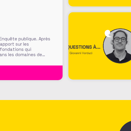
 Enquête publique. Après
rapport sur les
 fondations qui
dans les domaines de
ants, fondations
t et définition