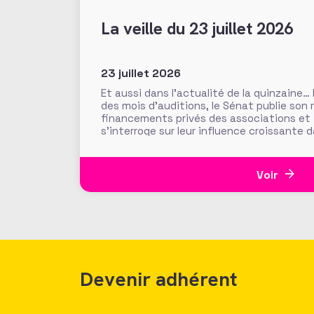
La veille du 23 juillet 2026
23 juillet 2026
Et aussi dans l’actualité de la quinzaine…
des mois d’auditions, le Sénat publie son 
financements privés des associations et
s’interroge sur leur influence croissante 
l’intérêt général. Fonds de dotation dorm
abritées, prévention des conflits d’intérê
Voir
Devenir adhérent