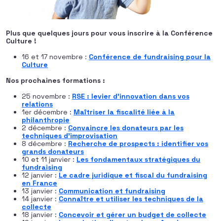
Plus que quelques jours pour vous inscrire à la Conférence
Culture !
16 et 17 novembre :
Conférence de fundraising pour la
Culture
Nos prochaines formations :
25 novembre :
RSE : levier d’innovation dans vos
relations
1er décembre :
Maîtriser la fiscalité liée à la
philanthropie
2 décembre :
Convaincre les donateurs par les
techniques d’improvisation
8 décembre :
Recherche de prospects : identifier vos
grands donateurs
10 et 11 janvier :
Les fondamentaux stratégiques du
fundraising
12 janvier :
Le cadre juridique et fiscal du fundraising
en France
13 janvier :
Communication et fundraising
14 janvier :
Connaître et utiliser les techniques de la
collecte
18 janvier :
Concevoir et gérer un budget de collecte