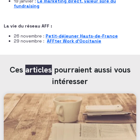
19 janvier :
Le marketing direct, valeur sûre du
fundraising
La vie du réseau AFF :
26 novembre :
Petit-déjeuner Hauts-de-France
29 novembre :
AFFter Work d’Occitanie
Ces
articles
pourraient aussi vous
intéresser