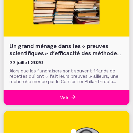
Un grand ménage dans les « preuves
scientifiques » d’efficacité des méthodes
et tactiques de collecte…
22 juillet 2026
Alors que les fundraisers sont souvent friands de
recettes qui ont « fait leurs preuves » ailleurs, une
recherche menée par le Center for Philanthropic
Studies de l’université VU d’Amsterdam pose une
question cruciale : la recherche académique sur la
générosité apporte-t-elle des preuves solides pour
Voir
nourrir les stratégies de