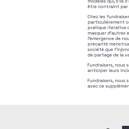
modèles qui, s’ils 
être contraint par 
Chez les fundraiser
particulièrement o
pratique itérative
masquer d’autres e
l’émergence de nou
précarité menstrue
société que l’injon
de partage de la va
Fundraisers, nous 
anticiper leurs in
Fundraisers, nous
avec ce supplément