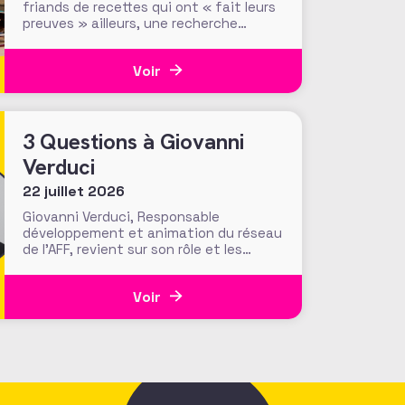
friands de recettes qui ont « fait leurs
preuves » ailleurs, une recherche
menée par le Center for Philanthropic
Studies de l’université VU d’Amsterdam
Voir
pose une question cruciale : la
recherche académique sur la
générosité apporte-t-elle des preuves
solides pour nourrir les stratégies de
3 Questions à Giovanni
Verduci
22 juillet 2026
Giovanni Verduci, Responsable
développement et animation du réseau
de l’AFF, revient sur son rôle et les
actions menées pour faire vivre une
communauté de fundraisers engagée
Voir
et active. L’AFF c’est une équipe, mais
c’est aussi et surtout un réseau. Vous,
nos 1350 adhérents, faites la richesse
et la vivacité de