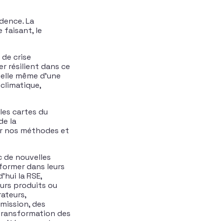
idence. La
 faisant, le
 de crise
r résilient dans ce
e elle même d’une
 climatique,
les cartes du
de la
ur nos méthodes et
c de nouvelles
former dans leurs
’hui la RSE,
eurs produits ou
ateurs,
 mission, des
transformation des