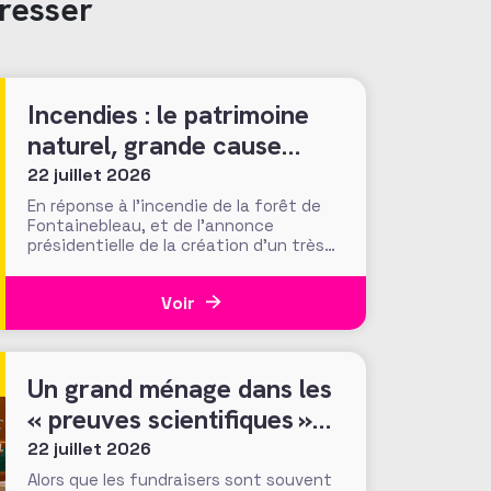
resser
Incendies : le patrimoine
naturel, grande cause
nationale ?
22 juillet 2026
En réponse à l’incendie de la forêt de
Fontainebleau, et de l’annonce
présidentielle de la création d’un très
« Notre-Damien » guichet unique de
collecte, plus de 700 000 euros ont été
Voir
mobilisés en moins d’une semaine par la
Fondation du Patrimoine. Alors que
d’autres collectes, par l’ONF ou des
particuliers, volent au
Un grand ménage dans les
« preuves scientifiques »
d’efficacité des méthodes
22 juillet 2026
et tactiques de collecte…
Alors que les fundraisers sont souvent