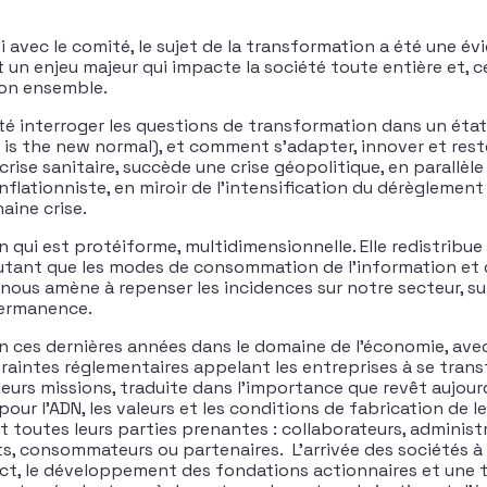
i avec le comité, le sujet de la transformation a été une év
un enjeu majeur qui impacte la société toute entière et, ce
son ensemble.
é interroger les questions de transformation dans un état
 is the new normal), et comment s’adapter, innover et reste
rise sanitaire, succède une crise géopolitique, en parallèl
flationniste, en miroir de l’intensification du dérèglement
aine crise.
qui est protéiforme, multidimensionnelle. Elle redistribue 
utant que les modes de consommation de l’information et 
ous amène à repenser les incidences sur notre secteur, s
 permanence.
 ces dernières années dans le domaine de l’économie, ave
raintes réglementaires appelant les entreprises à se trans
eurs missions, traduite dans l’importance que revêt aujourd
 pour l’ADN, les valeurs et les conditions de fabrication de l
t toutes leurs parties prenantes : collaborateurs, administr
nts, consommateurs ou partenaires. L’arrivée des sociétés à
ct, le développement des fondations actionnaires et une 