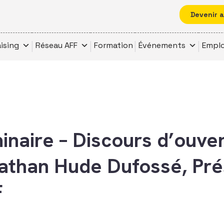
Devenir 
ising
Réseau AFF
Formation
Événements
Emplo
naire – Discours d’ouve
athan Hude Dufossé, Pré
F