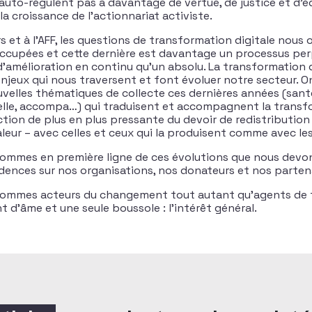
s’auto-régulent pas à davantage de vertue, de justice et d’
la croissance de l’actionnariat activiste.
s et à l’AFF, les questions de transformation digitale nous 
ccupées et cette dernière est davantage un processus per
 d’amélioration en continu qu’un absolu. La transformation d
njeux qui nous traversent et font évoluer notre secteur. O
velles thématiques de collecte ces dernières années (sant
lle, accompa…) qui traduisent et accompagnent la transfo
ction de plus en plus pressante du devoir de redistribution
leur – avec celles et ceux qui la produisent comme avec les
sommes en première ligne de ces évolutions que nous devo
cidences sur nos organisations, nos donateurs et nos parten
 sommes acteurs du changement tout autant qu’agents de 
 d’âme et une seule boussole : l’intérêt général.