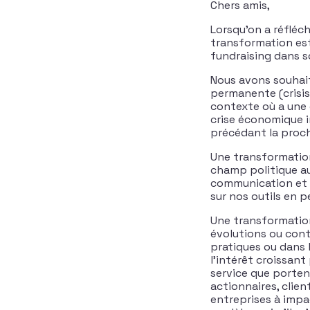
Chers amis,
Lorsqu’on a réfléch
transformation est 
fundraising dans 
Nous avons souhait
permanente (crisis
contexte où a une c
crise économique in
précédant la proch
Une transformation 
champ politique a
communication et n
sur nos outils en
Une transformation
évolutions ou cont
pratiques ou dans l
l’intérêt croissant
service que porten
actionnaires, clie
entreprises à impa