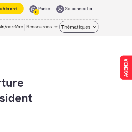
adhérent
Panier
Se connecter
0
is/carrière
Ressources
Thématiques
AGENDA
rture
sident