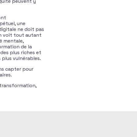
équité peuvent y
ont
pétuel, une
igitale ne doit pas
n voit tout autant
é mentale,
rmation de la
 des plus riches et
 plus vulnérables.
ns capter pour
aires.
transformation,