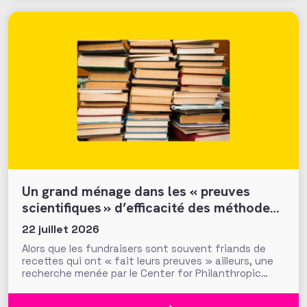
définition
Un grand ménage dans les « preuves
scientifiques » d’efficacité des méthodes
et tactiques de collecte…
22 juillet 2026
Alors que les fundraisers sont souvent friands de
recettes qui ont « fait leurs preuves » ailleurs, une
recherche menée par le Center for Philanthropic
Studies de l’université VU d’Amsterdam pose une
question cruciale : la recherche académique sur la