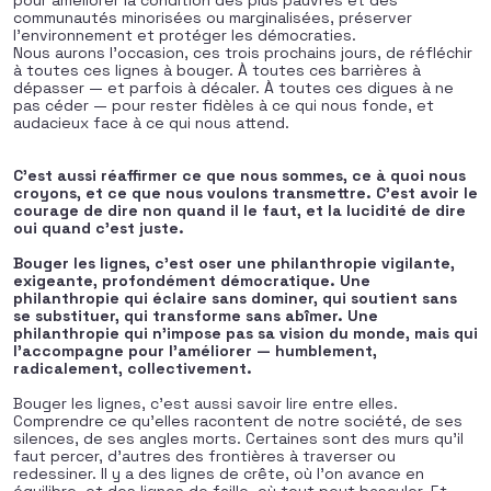
pour améliorer la condition des plus pauvres et des
communautés minorisées ou marginalisées, préserver
l’environnement et protéger les démocraties.
Nous aurons l’occasion, ces trois prochains jours, de réfléchir
à toutes ces lignes à bouger. À toutes ces barrières à
dépasser — et parfois à décaler. À toutes ces digues à ne
pas céder — pour rester fidèles à ce qui nous fonde, et
audacieux face à ce qui nous attend.
C’est aussi réaffirmer ce que nous sommes, ce à quoi nous
croyons, et ce que nous voulons transmettre. C’est avoir le
courage de dire non quand il le faut, et la lucidité de dire
oui quand c’est juste.
Bouger les lignes, c’est oser une philanthropie vigilante,
exigeante, profondément démocratique. Une
philanthropie qui éclaire sans dominer, qui soutient sans
se substituer, qui transforme sans abîmer. Une
philanthropie qui n’impose pas sa vision du monde, mais qui
l’accompagne pour l’améliorer — humblement,
radicalement, collectivement.
Bouger les lignes, c’est aussi savoir lire entre elles.
Comprendre ce qu’elles racontent de notre société, de ses
silences, de ses angles morts. Certaines sont des murs qu’il
faut percer, d’autres des frontières à traverser ou
redessiner. Il y a des lignes de crête, où l’on avance en