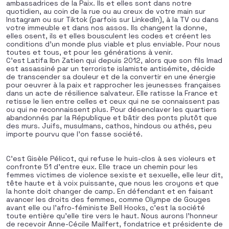
ambassadrices de la Paix. Ils et elles sont dans notre
quotidien, au coin de la rue ou au creux de votre main sur
Instagram ou sur Tiktok (parfois sur LinkedIn), à la TV ou dans
votre immeuble et dans nos assos. Ils changent la donne,
elles osent, ils et elles bousculent les codes et créent les
conditions d’un monde plus viable et plus enviable. Pour nous
toutes et tous, et pour les générations à venir.
C’est Latifa Ibn Zatien qui depuis 2012, alors que son fils Imad
est assassiné par un terroriste islamiste antisémite, décide
de transcender sa douleur et de la convertir en une énergie
pour oeuvrer à la paix et rapprocher les jeunesses françaises
dans un acte de résilience salvateur. Elle ratisse la France et
retisse le lien entre celles et ceux qui ne se connaissent pas
ou qui ne reconnaissent plus. Pour désenclaver les quartiers
abandonnés par la République et bâtir des ponts plutôt que
des murs. Juifs, musulmans, cathos, hindous ou athés, peu
importe pourvu que l’on fasse société.
C’est Gisèle Pélicot, qui refuse le huis-clos à ses violeurs et
confronte 51 d’entre eux. Elle trace un chemin pour les
femmes victimes de violence sexiste et sexuelle, elle leur dit,
tête haute et à voix puissante, que nous les croyons et que
la honte doit changer de camp. En défendant et en faisant
avancer les droits des femmes, comme Olympe de Gouges
avant elle ou l’afro-féministe Bell Hooks, c’est la société
toute entière qu’elle tire vers le haut. Nous aurons l’honneur
de recevoir Anne-Cécile Mailfert, fondatrice et présidente de