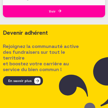
français. Plus de 350 actions organisées dans toute
la France relayaient ainsi le cri d’alerte « Ça ne tient
plus ! » à l’appel du Mouvement Associatif. Mais à
Voir
peine quelques
Devenir adhérent
Rejoignez la communauté active
des fundraisers sur tout le
territoire
et boostez votre carrière au
service du bien commun !
En savoir plus