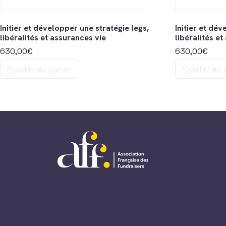
Initier et développer une stratégie legs,
Initier et dé
libéralités et assurances vie
libéralités e
630,00
€
630,00
€
Ajouter au panier
Ajouter au 