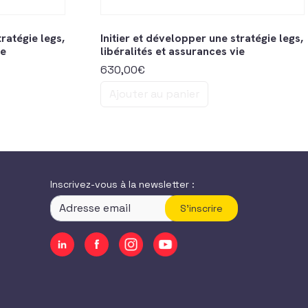
tratégie legs,
Initier et développer une stratégie legs,
ie
libéralités et assurances vie
630,00
€
Ajouter au panier
Inscrivez-vous à la newsletter :
S'inscrire