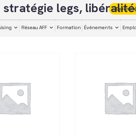
 stratégie legs, libéralit
Devenir 
ising
Réseau AFF
Formation
Événements
Emplo