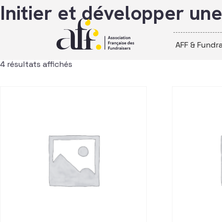
Passer au contenu
Initier et développer une
AFF & Fundra
4 résultats affichés