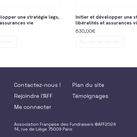
velopper une stratégie legs,
Initier et développer une s
t assurances vie
libéralités et assurances v
630,00
€
panier
Ajouter au panier
Contactez-nous !
Plan du site
Rejoindre l'AFF
Témoignages
Me connecter
Association Française des Fundraisers ©AFF2024
14, rue de Liège 75009 Paris