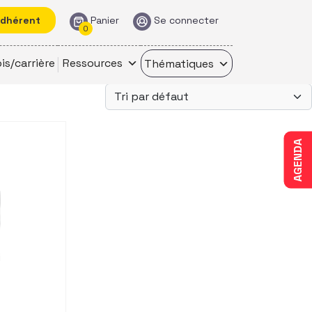
adhérent
Panier
Se connecter
0
is/carrière
Ressources
Thématiques
AGENDA