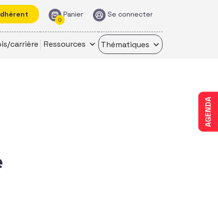
adhérent
Panier
Se connecter
0
is/carrière
Ressources
Thématiques
AGENDA
e