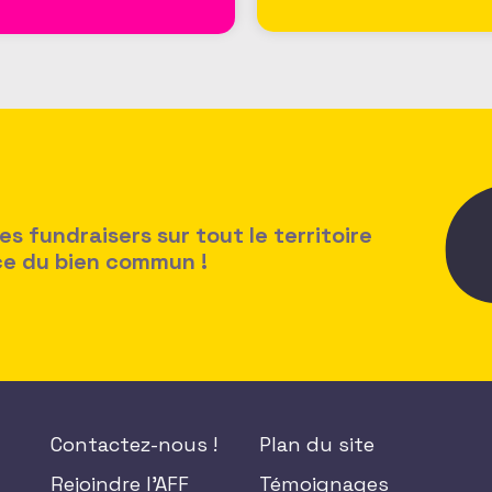
 fundraisers sur tout le territoire
ice du bien commun !
Contactez-nous !
Plan du site
Rejoindre l'AFF
Témoignages