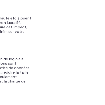
nauté etc.) jouent
on lucratif.
uire cet impact,
inimiser votre
n de logiciels
 dons sont
antité de données
réduire la taille
 seulement
nt la charge de