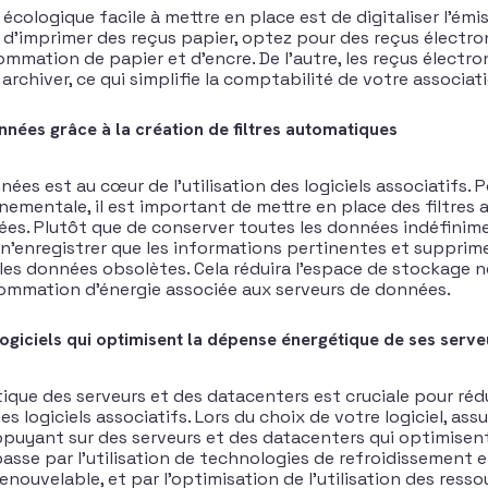
écologique facile à mettre en place est de digitaliser l’émi
e d’imprimer des reçus papier, optez pour des reçus électron
ommation de papier et d’encre. De l’autre, les reçus électr
à archiver, ce qui simplifie la comptabilité de votre associat
onnées grâce à la création de filtres automatiques
ées est au cœur de l’utilisation des logiciels associatifs. 
ementale, il est important de mettre en place des filtres
nées. Plutôt que de conserver toutes les données indéfinim
r n’enregistrer que les informations pertinentes et supprim
s données obsolètes. Cela réduira l’espace de stockage n
ommation d’énergie associée aux serveurs de données.
logiciels qui optimisent la dépense énergétique de ses serve
tique des serveurs et des datacenters est cruciale pour réd
 logiciels associatifs. Lors du choix de votre logiciel, assu
puyant sur des serveurs et des datacenters qui optimisen
asse par l’utilisation de technologies de refroidissement e
enouvelable, et par l’optimisation de l’utilisation des ress