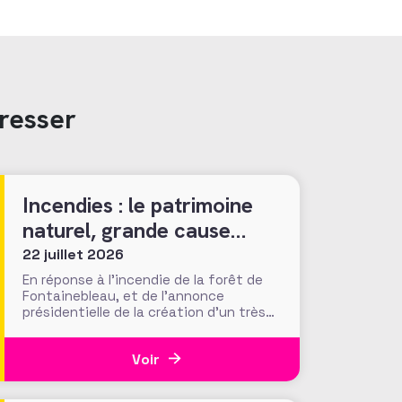
resser
Incendies : le patrimoine
naturel, grande cause
nationale ?
22 juillet 2026
En réponse à l’incendie de la forêt de
Fontainebleau, et de l’annonce
présidentielle de la création d’un très
« Notre-Damien » guichet unique de
collecte, plus de 700 000 euros ont été
Voir
mobilisés en moins d’une semaine par la
Fondation du Patrimoine. Alors que
d’autres collectes, par l’ONF ou des