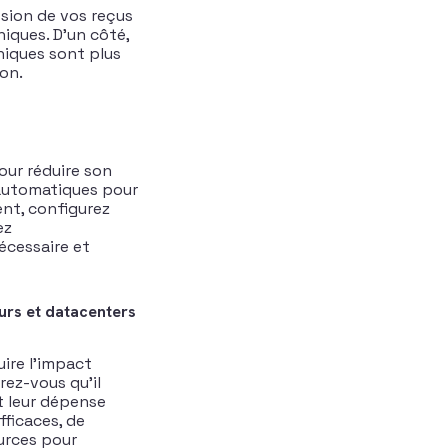
ssion de vos reçus
iques. D’un côté,
oniques sont plus
ion.
Pour réduire son
 automatiques pour
ent, configurez
ez
écessaire et
urs et datacenters
uire l’impact
rez-vous qu’il
t leur dépense
fficaces, de
ources pour