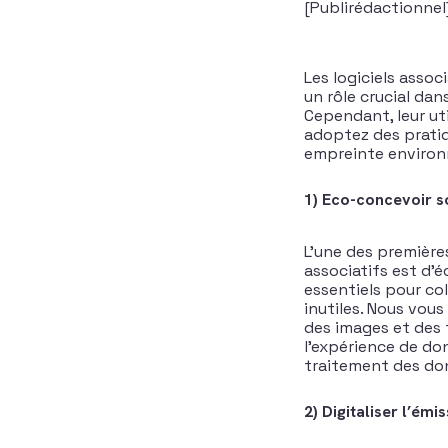
[Publirédactionnel
Les logiciels asso
un rôle crucial dan
Cependant, leur ut
adoptez des pratiq
empreinte environne
1) Eco-concevoir s
L’une des premières
associatifs est d’
essentiels pour co
inutiles. Nous vous
des images et des f
l’expérience de don
traitement des do
2) Digitaliser l’émi