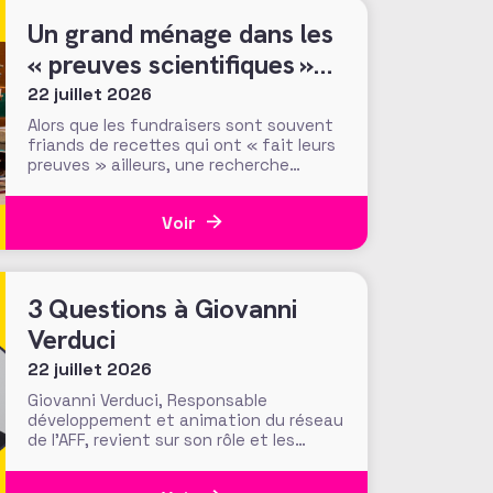
particuliers, volent au
Un grand ménage dans les
« preuves scientifiques »
d’efficacité des méthodes
22 juillet 2026
et tactiques de collecte…
Alors que les fundraisers sont souvent
friands de recettes qui ont « fait leurs
preuves » ailleurs, une recherche
menée par le Center for Philanthropic
Studies de l’université VU d’Amsterdam
Voir
pose une question cruciale : la
recherche académique sur la
générosité apporte-t-elle des preuves
solides pour nourrir les stratégies de
3 Questions à Giovanni
Verduci
22 juillet 2026
Giovanni Verduci, Responsable
développement et animation du réseau
de l’AFF, revient sur son rôle et les
actions menées pour faire vivre une
communauté de fundraisers engagée