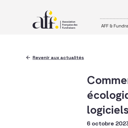
Passer au contenu
AFF & Fundra
Revenir aux actualités
Comment
écologiq
logiciel
6 octobre 202