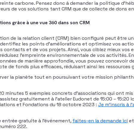
preinte carbone. Pensez donc à demander la politique d’h
eurs de vos solutions tant CRM que de collecte de dons en 
ctions grâce à une vue 360 dans son CRM
ion de la relation client (CRM) bien configuré peut être u
Identifiez les points d’améliorations et optimisez vos acti
 contacts et de vos projets. Ainsi, vous ciblez mieux vos ef
 réduisez l’empreinte environnementale de vos activités. En
 données de manière approfondie, vous pouvez concevoir 
cte de fonds plus efficaces, réduisant ainsi les ressources g
rver la planète tout en poursuivant votre mission philanth
20 minutes 5 exemples concrets d’associations qui ont mis
ssistez gratuitement à l’atelier Eudonet de 15:00 – 15:20 l
iations et Fondations du 18 octobre 2023 :
Je m’inscris à l
e entrée gratuite à l’événement,
faites-en la demande ici
et
numéro 222.