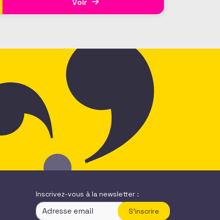
Voir
et active. L’AFF c’est une équipe, mais
c’est aussi et surtout un réseau. Vous,
nos 1350 adhérents, faites la richesse
et la vivacité de
Inscrivez-vous à la newsletter :
S'inscrire