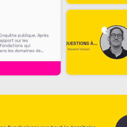
 Enquête publique. Après
rapport sur les
 fondations qui
dans les domaines de
ants, fondations
t et définition