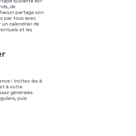
’étape suivante est
nds, de
 chacun partage son
és par tous avec
r un calendrier de
ventuels et les
er
nce : incitez-les à
et à votre
assez générales
uliers, puis