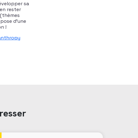
évelopper sa
ien rester
 (thèmes
ispose d’une
n !
lanthropy
resser