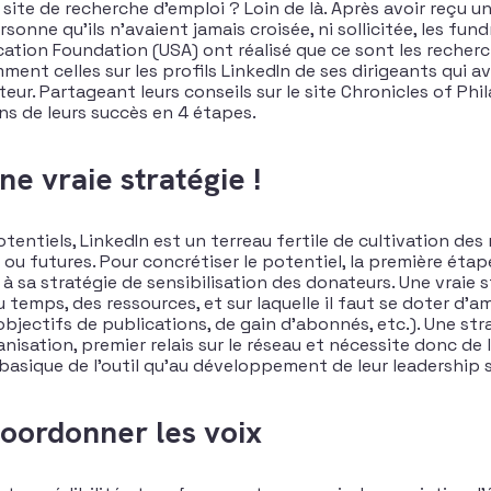
 site de recherche d’emploi ? Loin de là. Après avoir reçu 
sonne qu’ils n’avaient jamais croisée, ni sollicitée, les fund
tion Foundation (USA) ont réalisé que ce sont les recherc
ent celles sur les profils LinkedIn de ses dirigeants qui a
ur. Partageant leurs conseils sur le site Chronicles of Phil
ns de leurs succès en 4 étapes.
ne vraie stratégie !
entiels, LinkedIn est un terreau fertile de cultivation des 
 ou futures. Pour concrétiser le potentiel, la première éta
 à sa stratégie de sensibilisation des donateurs. Une vraie st
u temps, des ressources, et sur laquelle il faut se doter d’a
objectifs de publications, de gain d’abonnés, etc.). Une st
ganisation, premier relais sur le réseau et nécessite donc de 
us basique de l’outil qu’au développement de leur leadership s
Coordonner les voix