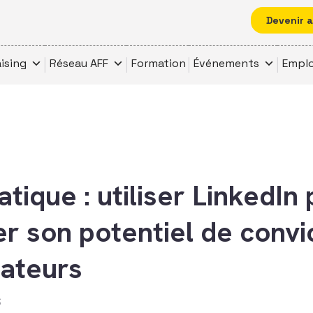
Devenir 
ising
Réseau AFF
Formation
Événements
Emplo
tique : utiliser LinkedIn
er son potentiel de convi
ateurs
6