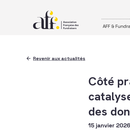
Passer au contenu
AFF & Fundra
Revenir aux actualités
Côté pra
catalys
des don
15 janvier 202