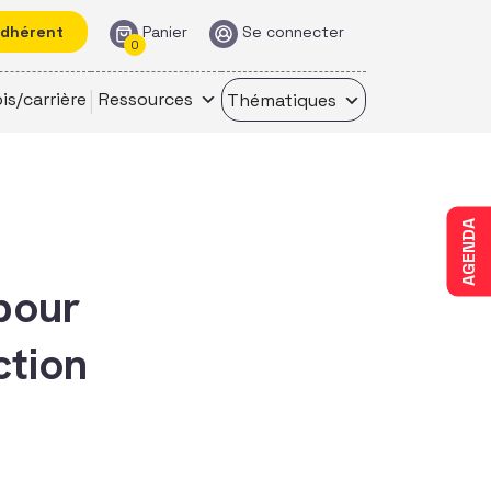
adhérent
Panier
Se connecter
0
is/carrière
Ressources
Thématiques
AGENDA
 pour
ction