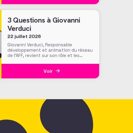
recherche académique sur la
générosité apporte-t-elle des preuves
solides pour nourrir les stratégies de
3 Questions à Giovanni
Verduci
22 juillet 2026
Giovanni Verduci, Responsable
développement et animation du réseau
de l’AFF, revient sur son rôle et les
actions menées pour faire vivre une
communauté de fundraisers engagée
Voir
et active. L’AFF c’est une équipe, mais
c’est aussi et surtout un réseau. Vous,
nos 1350 adhérents, faites la richesse
et la vivacité de