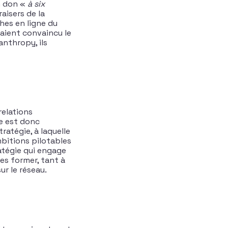
un don «
à six
raisers de la
hes en ligne du
vaient convaincu le
anthropy, ils
relations
pe est donc
ratégie, à laquelle
mbitions pilotables
ratégie qui engage
les former, tant à
ur le réseau.