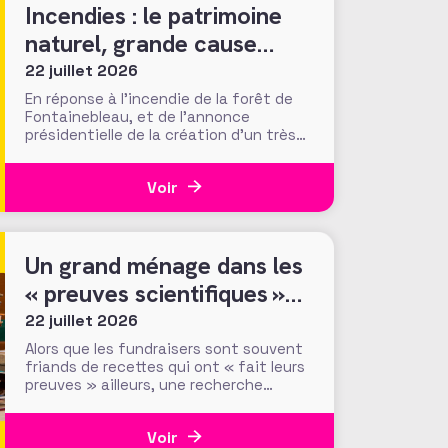
Incendies : le patrimoine
naturel, grande cause
nationale ?
22 juillet 2026
En réponse à l’incendie de la forêt de
Fontainebleau, et de l’annonce
présidentielle de la création d’un très
« Notre-Damien » guichet unique de
collecte, plus de 700 000 euros ont été
Voir
mobilisés en moins d’une semaine par la
Fondation du Patrimoine. Alors que
d’autres collectes, par l’ONF ou des
particuliers, volent au
Un grand ménage dans les
« preuves scientifiques »
d’efficacité des méthodes
22 juillet 2026
et tactiques de collecte…
Alors que les fundraisers sont souvent
friands de recettes qui ont « fait leurs
preuves » ailleurs, une recherche
menée par le Center for Philanthropic
Studies de l’université VU d’Amsterdam
Voir
pose une question cruciale : la