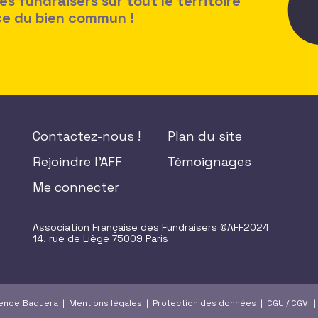
 fundraisers sur tout le territoire
ice du bien commun !
Contactez-nous !
Plan du site
Rejoindre l'AFF
Témoignages
Me connecter
Association Française des Fundraisers ©AFF2024
14, rue de Liège 75009 Paris
gence Baguera |
Mentions légales
|
Protection des données
|
CGU
/
CGV