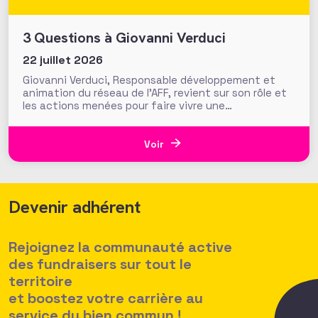
3 Questions à Giovanni Verduci
22 juillet 2026
Giovanni Verduci, Responsable développement et
animation du réseau de l’AFF, revient sur son rôle et
les actions menées pour faire vivre une
communauté de fundraisers engagée et active.
L’AFF c’est une équipe, mais c’est aussi et surtout
un réseau. Vous, nos 1350 adhérents, faites la
Voir
richesse et la vivacité de
Devenir adhérent
Rejoignez la communauté active
des fundraisers sur tout le
territoire
et boostez votre carrière au
service du bien commun !