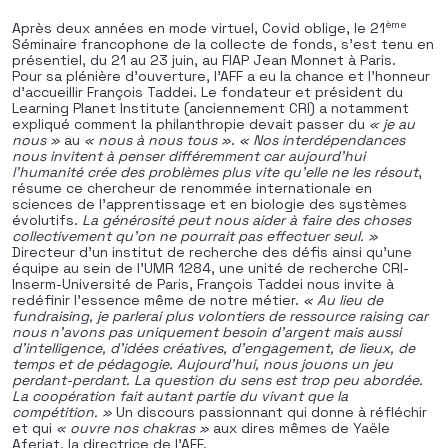
ème
Après deux années en mode virtuel, Covid oblige, le 21
Séminaire francophone de la collecte de fonds, s’est tenu en
présentiel, du 21 au 23 juin, au FIAP Jean Monnet à Paris.
Pour sa plénière d’ouverture, l’AFF a eu la chance et l’honneur
d’accueillir François Taddei. Le fondateur et président du
Learning Planet Institute (anciennement CRI) a notamment
expliqué comment la philanthropie devait passer du
« je au
nous »
au
« nous à nous tous »
.
« Nos interdépendances
nous invitent à penser différemment car aujourd’hui
l’humanité crée des problèmes plus vite qu’elle ne les résout
,
résume ce chercheur de renommée internationale en
sciences de l’apprentissage et en biologie des systèmes
évolutifs.
La générosité peut nous aider à faire des choses
collectivement qu’on ne pourrait pas effectuer seul. »
Directeur d’un institut de recherche des défis ainsi qu’une
équipe au sein de l’UMR 1284, une unité de recherche CRI-
Inserm-Université de Paris, François Taddei nous invite à
redéfinir l’essence même de notre métier.
« Au lieu de
fundraising, je parlerai plus volontiers de ressource raising car
nous n’avons pas uniquement besoin d’argent mais aussi
d’intelligence, d’idées créatives, d’engagement, de lieux, de
temps et de pédagogie. Aujourd’hui, nous jouons un jeu
perdant-perdant. La question du sens est trop peu abordée.
La coopération fait autant partie du vivant que la
compétition. »
Un discours passionnant qui donne à réfléchir
et qui
« ouvre nos chakras »
aux dires mêmes de Yaële
Aferiat, la directrice de l’AFF.