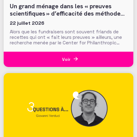
Un grand ménage dans les « preuves
scientifiques » d’efficacité des méthodes
et tactiques de collecte…
22 juillet 2026
Alors que les fundraisers sont souvent friands de
recettes qui ont « fait leurs preuves » ailleurs, une
recherche menée par le Center for Philanthropic
Studies de l’université VU d’Amsterdam pose une
question cruciale : la recherche académique sur la
générosité apporte-t-elle des preuves solides pour
Voir
nourrir les stratégies de