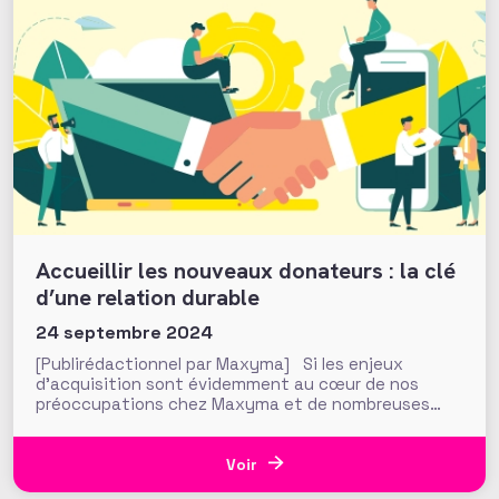
Accueillir les nouveaux donateurs : la clé
d’une relation durable
24 septembre 2024
[Publirédactionnel par Maxyma] Si les enjeux
d’acquisition sont évidemment au cœur de nos
préoccupations chez Maxyma et de nombreuses
associations et fondations, la dimension «
consolidation » est souvent réduite à une réflexion
simplifiée autour d’un simple « cycle d’accueil ».
Voir
Pourtant, il ne s’agit pas seulement d’ajouter des