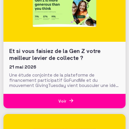
Et si vous faisiez de la Gen Z votre
meilleur levier de collecte ?
21 mai 2026
Une étude conjointe de la plateforme de
financement participatif GoFundMe et du
mouvement GivingTuesday vient bousculer une idée
reçue : celle d’une Gen Z peu donatrice et à
l’engagement « fainéant », qui like et relaie sur les
réseaux sans jamais passer à l’acte. À rebours de
Voir
cette idée reçue, l’étude « La