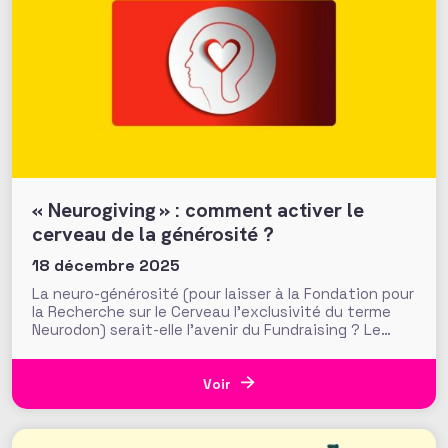
« Neurogiving » : comment activer le
cerveau de la générosité ?
18 décembre 2025
La neuro-générosité (pour laisser à la Fondation pour
la Recherche sur le Cerveau l’exclusivité du terme
Neurodon) serait-elle l’avenir du Fundraising ? Le
conférencier et consultant en Fundraising Cherian
Koshy l’affirme dans son nouvel ouvrage tout juste
paru. Alliant neurosciences et philanthropie, «
Voir
Neurogiving : la science de la prise