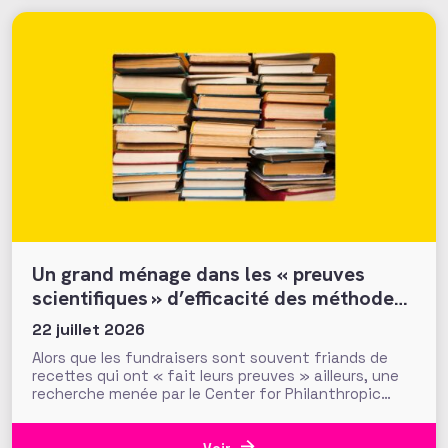
Un grand ménage dans les « preuves
scientifiques » d’efficacité des méthodes
et tactiques de collecte…
22 juillet 2026
Alors que les fundraisers sont souvent friands de
recettes qui ont « fait leurs preuves » ailleurs, une
recherche menée par le Center for Philanthropic
Studies de l’université VU d’Amsterdam pose une
question cruciale : la recherche académique sur la
générosité apporte-t-elle des preuves solides pour