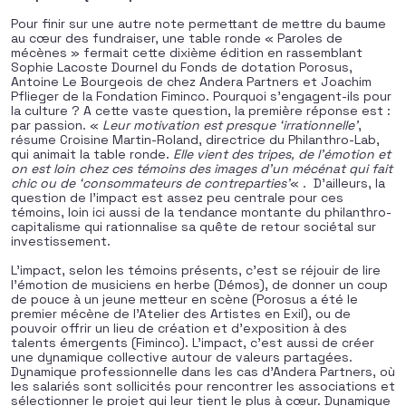
Pour finir sur une autre note permettant de mettre du baume
au cœur des fundraiser, une table ronde « Paroles de
mécènes » fermait cette dixième édition en rassemblant
Sophie Lacoste Dournel du Fonds de dotation Porosus,
Antoine Le Bourgeois de chez Andera Partners et Joachim
Pflieger de la Fondation Fiminco. Pourquoi s’engagent-ils pour
la culture ? A cette vaste question, la première réponse est :
par passion. «
Leur motivation est presque ‘irrationnelle’
,
résume Croisine Martin-Roland, directrice du Philanthro-Lab,
qui animait la table ronde.
Elle vient des tripes, de l’émotion et
on est loin chez ces témoins des images d’un mécénat qui fait
chic ou de ‘consommateurs de contreparties’
« . D’ailleurs, la
question de l’impact est assez peu centrale pour ces
témoins, loin ici aussi de la tendance montante du philanthro-
capitalisme qui rationnalise sa quête de retour sociétal sur
investissement.
L’impact, selon les témoins présents, c’est se réjouir de lire
l’émotion de musiciens en herbe (Démos), de donner un coup
de pouce à un jeune metteur en scène (Porosus a été le
premier mécène de l’Atelier des Artistes en Exil), ou de
pouvoir offrir un lieu de création et d’exposition à des
talents émergents (Fiminco). L’impact, c’est aussi de créer
une dynamique collective autour de valeurs partagées.
Dynamique professionnelle dans les cas d’Andera Partners, où
les salariés sont sollicités pour rencontrer les associations et
sélectionner le projet qui leur tient le plus à cœur. Dynamique