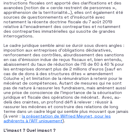
instructions fiscales ont apporté des clarifications et des
avancées (notion de « cercle restreint de personnes »,
appréhension de la territorialité…), elles ont également été
sources de questionnements et d’insécurité avec
notamment la récente doctrine fiscale du 7 août 2019
relative à l’encadrement des contreparties et notamment
des contreparties immatérielles qui suscite de grandes
interrogations.
Le cadre juridique semble ainsi se durcir sous divers angles :
imposition aux entreprises d’obligations déclaratives,
renforcement des contrôles, alourdissement des sanctions
en cas d’émission indue de reçus fiscaux et, bien entendu,
abaissement du taux de réduction de l’IS de 60 à 40 % pour
les entreprises donnant plus de 2 millions d’euros (sauf en
cas de de dons à des structures dites « amendement
Coluche ») et limitation de la rémunération à retenir pour le
mécénat de compétences. Autant de mesures qui ne sont
pas de nature à rassurer les fundraisers, mais amènent aussi
une prise de conscience de l’importance de la sécurisation
juridique et fiscale des opérations de mécénat. Avec, au-
delà des craintes, un profond défi à relever : réussir à
rassurer les mécènes et construire des relations de long
terme dans un cadre légal qui semble plus mouvant que jamais
(à venir :
la présentation de Wilfried Meynet, pour les
adhérents à l’AFF uniquement
).
L’impact ? Quel impact ?