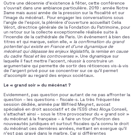
Outre une décennie d’existence à fêter, cette conférence
s’ouvrait dans une ambiance particulière. 2019 : année Notre
Dame mais aussi année de la pression sur la fiscalité et sur
l’image du mécénat. Pour engager les conversations sous
l’angle de l’espoir, la plénière d’ouverture accueillait Celia
Vérot, directrice générale de la Fondation du Patrimoine, pour
un retour sur la collecte exceptionnelle réalisée suite à
l’incendie de la cathédrale de Paris. Un événement à bien des
titres et qui marque, selon elle, «
la confirmation du grand
potentiel qui existe en France et d’une dynamique de
mécénat qui dépasse les
enjeux législatifs, la remise en cause
du cadre fiscal et les controverses ».
Une dynamique sur
laquelle il faut mettre l’accent, réussir à construire un
argumentaire qui permette de sortir des réticences vis-à-vis
de l’argent privé pour se concentrer sur ce qu’il permet
d’accomplir au regard des enjeux sociétaux.
Le « grand soir » du mécénat ?
Evidemment, pas question pour autant de ne pas affronter la
question – les questions – fiscale-s. La très fréquentée
session dédiée, animée par Wilfried Meynet, avocat
spécialisé en droit associatif et de l’ESS chez Alcya Conseil,
s’attachait ainsi – sous le titre provocateur du « grand soir »
du mécénat à la française – à faire un tour d’horizon des
nouveautés juridiques et surtout fiscales qu’a connu le droit
du mécénat ces dernières années, mettant en exergue qu’il
n’est pas gravé dans le marbre. Car si différentes