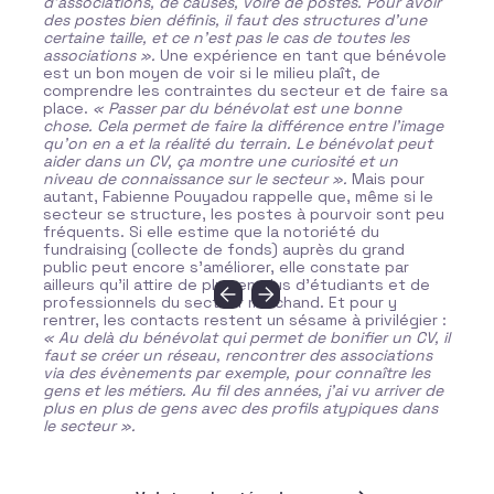
d’associations, de causes, voire de postes. Pour avoir
des postes bien définis, il faut des structures d’une
certaine taille, et ce n’est pas le cas de toutes les
associations ».
Une expérience en tant que bénévole
est un bon moyen de voir si le milieu plaît, de
comprendre les contraintes du secteur et de faire sa
place.
« Passer par du bénévolat est une bonne
chose. Cela permet de faire la différence entre l’image
qu’on en a et la réalité du terrain. Le bénévolat peut
aider dans un CV, ça montre une curiosité et un
niveau de connaissance sur le secteur ».
Mais pour
autant, Fabienne Pouyadou rappelle que, même si le
secteur se structure, les postes à pourvoir sont peu
fréquents. Si elle estime que la notoriété du
fundraising (collecte de fonds) auprès du grand
public peut encore s’améliorer, elle constate par
ailleurs qu’il attire de plus en plus d’étudiants et de
professionnels du secteur marchand. Et pour y
rentrer, les contacts restent un sésame à privilégier :
« Au delà du bénévolat qui permet de bonifier un CV, il
faut se créer un réseau, rencontrer des associations
via des évènements par exemple, pour connaître les
gens et les métiers. Au fil des années, j’ai vu arriver de
plus en plus de gens avec des profils atypiques dans
le secteur ».