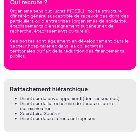
Qui recrute ?
Organisme sans but lucratif (OSBL) : toute structure
d’intérêt général susceptible de recevoir des dons des
particuliers ou d’entreprises (organismes de solidarité,
établissements d’enseignement supérieur et de
recherche, établissements culturels).
Ces postes sont également en développement dans le
secteur hospitalier et dans les collectivités
territoriales du fait de la réduction des financements
publics.
Rattachement hiérarchique
Directeur du développement (des ressources)
Directeur de la recherche de fonds et de la
communication
Secrétaire Général
Directeur des relations entreprises