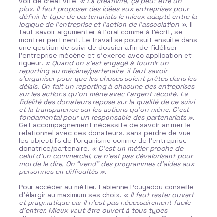
voir de créativité.
« La créativité, ça peut être un
p
plus. Il faut proposer des idées aux entreprises pour
p
définir le type de partenariats le mieux adapté entre la
c
logique de l’entreprise et l’action de l’association ».
Il
c
faut savoir argumenter à l’oral comme à l’écrit, se
d
e
montrer pertinent. Le travail se poursuit ensuite dans
é
une gestion de suivi de dossier afin de fidéliser
s
l’entreprise mécène et s’exerce avec application et
p
rigueur.
« Quand on s’est engagé à fournir un
d
reporting au mécène/partenaire, il faut savoir
c
s’organiser pour que les choses soient prêtes dans les
b
délais. On fait un reporting à chacune des entreprises
c
i
sur les actions qu’on mène avec l’argent récolté. La
d
,
fidélité des donateurs repose sur la qualité de ce suivi
c
et la transparence sur les actions qu’on mène. C’est
u
fondamental pour un responsable des partenariats ».
l
ec
Cet accompagnement nécessite de savoir animer le
n
relationnel avec des donateurs, sans perdre de vue
l
les objectifs de l’organisme comme de l’entreprise
d
ée
donatrice/partenaire.
« C’est un métier proche de
C
celui d’un commercial, ce n’est pas dévalorisant pour
c
moi de le dire. On “vend” des programmes d’aides aux
personnes en difficultés ».
Pour accéder au métier, Fabienne Pouyadou conseille
d’élargir au maximum ses choix.
« Il faut rester ouvert
et pragmatique car il n’est pas nécessairement facile
d’entrer. Mieux vaut être ouvert à tous types