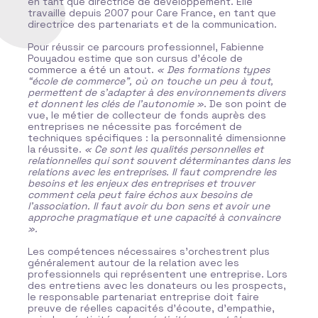
en tant que directrice de développement. Elle
2
nc
travaille depuis 2007 pour Care France, en tant que
n
directrice des partenariats et de la communication.
n
p
s
Pour réussir ce parcours professionnel, Fabienne
o
Pouyadou estime que son cursus d’école de
r
commerce a été un atout.
« Des formations types
“école de commerce”, où on touche un peu à tout,
S
permettent de s’adapter à des environnements divers
m
du
et donnent les clés de l’autonomie »
. De son point de
a
s
vue, le métier de collecteur de fonds auprès des
t
entreprises ne nécessite pas forcément de
d
s
techniques spécifiques : la personnalité dimensionne
a
la réussite.
« Ce sont les qualités personnelles et
s
relationnelles qui sont souvent déterminantes dans les
u
relations avec les entreprises. Il faut comprendre les
u
e
besoins et les enjeux des entreprises et trouver
f
de
comment cela peut faire échos aux besoins de
c
r
l’association. Il faut avoir du bon sens et avoir une
c
approche pragmatique et une capacité à convaincre
e
».
v
er
S
i
Les compétences nécessaires s’orchestrent plus
l
généralement autour de la relation avec les
ê
.
professionnels qui représentent une entreprise. Lors
o
des entretiens avec les donateurs ou les prospects,
C
le responsable partenariat entreprise doit faire
preuve de réelles capacités d’écoute, d’empathie,
E