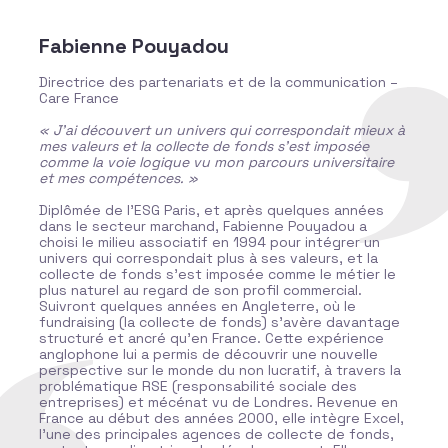
Fabienne Pouyadou
on
Directrice des partenariats et de la communication –
R
Care France
–
« J’ai découvert un univers qui correspondait mieux à
«
mes valeurs et la collecte de fonds s’est imposée
p
comme la voie logique vu mon parcours universitaire
q
et mes compétences. »
D
Diplômée de l’ESG Paris, et après quelques années
L
dans le secteur marchand, Fabienne Pouyadou a
s
choisi le milieu associatif en 1994 pour intégrer un
D
univers qui correspondait plus à ses valeurs, et la
s
n
collecte de fonds s’est imposée comme le métier le
c
plus naturel au regard de son profil commercial.
l
Suivront quelques années en Angleterre, où le
v
fundraising (la collecte de fonds) s’avère davantage
t
structuré et ancré qu’en France. Cette expérience
l
anglophone lui a permis de découvrir une nouvelle
s
perspective sur le monde du non lucratif, à travers la
C
a
problématique RSE (responsabilité sociale des
d
entreprises) et mécénat vu de Londres. Revenue en
p
France au début des années 2000, elle intègre Excel,
p
l’une des principales agences de collecte de fonds,
m