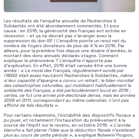
Les résultats de l’enquête annuelle de Recherches &
Solidarités ont été abondamment commentés. Et pour
cause : en 2016, la générosité des Français est entrée en
récession – et ça ne devrait pas s’arranger avec la
suppression du don ISF ! L’enquête pointe un recul net du
nombre de foyers donateurs de plus de 4 % en 2016. Par
ailleurs, pour la première fois depuis une dizaine d’années, le
montant des dons annuels déclarés stagne. Comment
expliquer le phénomène ? L’enquête n’apporte pas
d’explication. En effet, 2016 était censée être une bonne
année :
« Le moral des Français, régulièrement sondé par
l’INSEE était assez haut,
écrit Recherches & Solidarités,
même
si leur capacité d’épargne a connu un retrait ; le bilan mondial
des catastrophes naturelles, qui mobilisent habituellement la
solidarité des Français, a été particulièrement lourd en 2016 ;
certes, ce fut une année pré-électorale dense, mais les années
2006 et 2011, correspondant au même calendrier, n’ont pas
affiché de tels résultats ».
Pour certains néanmoins, l’instabilité des dispositifs fiscaux a
pu jouer, et notamment l’instauration du prélèvement à la
source de l’impôt sur le revenu, en octobre 2016.
« L’année
blanche a fait planer l’idée que la déduction fiscale n’existerait
plus au cours de cette période »
, a expliqué Nolwenn Poupon,