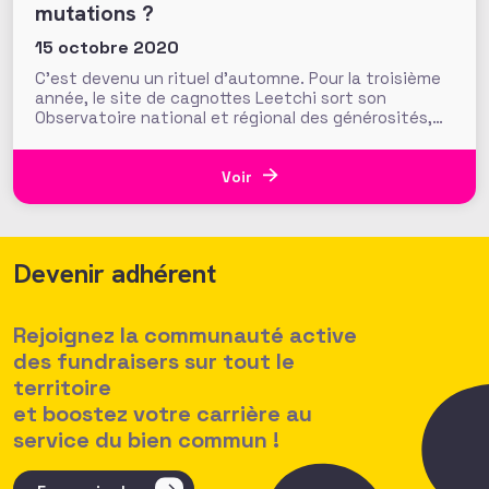
mutations ?
15 octobre 2020
C’est devenu un rituel d’automne. Pour la troisième
année, le site de cagnottes Leetchi sort son
Observatoire national et régional des générosités,
réalisé par Odoxa en partenariat avec France Bleu et
Le Parisien. L’observatoire fait couler de l’encre aux
quatre coins de la France en attirant l’attention sur
Voir
les générosités
Devenir adhérent
Rejoignez la communauté active
des fundraisers sur tout le
territoire
et boostez votre carrière au
service du bien commun !