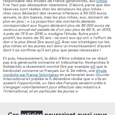
responsable des études de France générosités, aux
Echos
.
Il ne faut pas désespérer néanmoins. D’abord, parce que des
réserves sont réelles chez les donateurs les plus riches :
chez ceux déclarant des revenus inférieurs à 39 000 euros
annuels, le don baisse, mais les plus riches, eux, donnent de
plus en plus :
« La proportion des montants déclarés
correspondant aux foyers déclarant plus de 39 000 euros de
revenus annuel est passée de d’un peu plus de 66 %, en 2013,
à près de 73 % en 2016 »
, souligne l’étude. Autre point
positif, les moins de 30 ans : ce sont eux qui ont « l’effort de
don » le plus élevé (lire aussi
ici
). Axer ses stratégies sur les
plus riches et les jeunes est donc un investissement d’avenir
dont il se confirme qu’il est plus que jamais nécessaire !
Et puis, heureusement, le désir d’être solidaire ne se réduit
pas à la générosité sonnante et trébuchante. Recherches &
Solidarités a récemment montré (lire par exemple
ici
) que le
bénévolat concerne un Français sur 4. De même, une
étude
conduite par France Volontaires
en partenariat avec
Courrier
International
et publiée le 5 décembre révèle que
«
s’ils en
avaient l’opportunité, un tiers des Français seraient prêts à
s’engager volontairement pour effectuer des missions à
l’international, et en particulier les jeunes »
.
Ces
articles
pourraient aussi vous