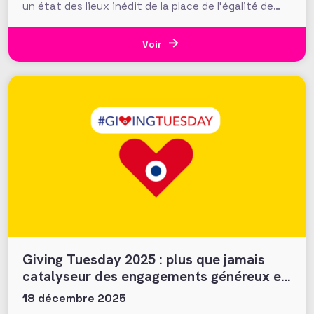
un état des lieux inédit de la place de l’égalité de
genre dans la philanthropie en France. Présentés le
24 mars dernier lors d’une journée d’échanges à la
Fondation de France, les résultats invitent à
Voir
s’interroger
Giving Tuesday 2025 : plus que jamais
catalyseur des engagements généreux et
collectifs ?
18 décembre 2025