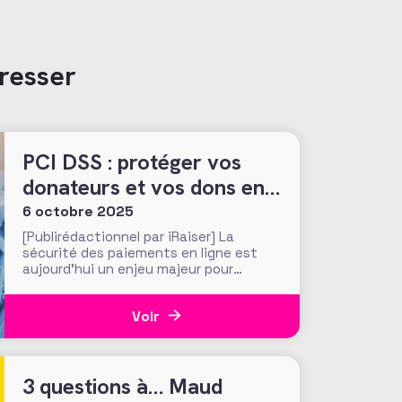
resser
PCI DSS : protéger vos
donateurs et vos dons en
ligne
6 octobre 2025
[Publirédactionnel par iRaiser] La
sécurité des paiements en ligne est
aujourd’hui un enjeu majeur pour
toutes les associations, fondations et
ONG. Chaque donateur qui choisit de
Voir
faire un don en ligne confie des
informations personnelles et
financières sensibles, qu’il est
indispensable de protéger. La norme PCI
3 questions à… Maud
DSS constitue le standard