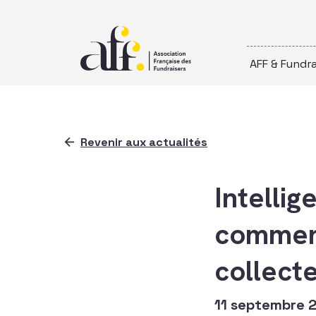
Passer au contenu
AFF & Fundra
Revenir aux actualités
Intellig
comment
collect
11 septembre 