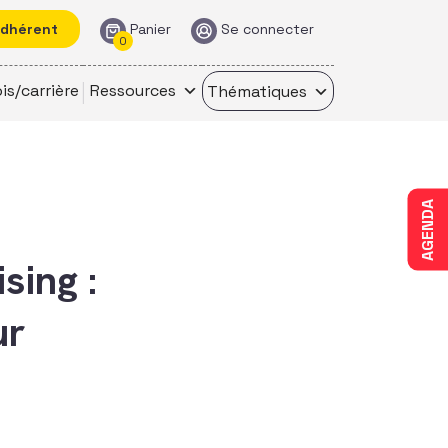
adhérent
Panier
Se connecter
0
is/carrière
Ressources
Thématiques
AGENDA
sing :
ur