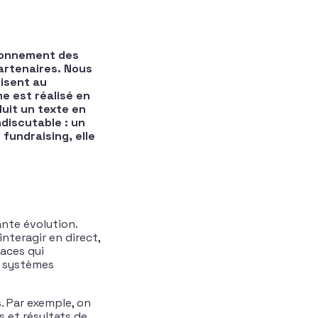
tionnement des
artenaires. Nous
isent au
me est réalisé en
duit un texte en
ndiscutable : un
 fundraising, elle
tante évolution.
nteragir en direct,
aces qui
u systèmes
. Par exemple, on
 et résultats de