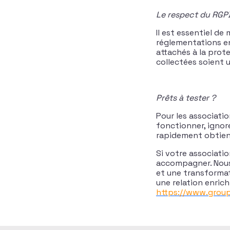
Le respect du RGPD
Il est essentiel d
réglementations e
attachés à la prot
collectées soient u
Prêts à tester ?
Pour les associati
fonctionner, ignore
rapidement obtiend
Si votre associatio
accompagner. Nous 
et une transformat
une relation enric
https://www.groupe