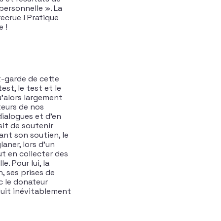
personnelle ». La
ecrue ! Pratique
e !
t-garde de cette
st, le test et le
qu’alors largement
teurs de nos
ialogues et d’en
sit de soutenir
ant son soutien, le
aner, lors d’un
ut en collecter des
. Pour lui, la
, ses prises de
c le donateur
aduit inévitablement