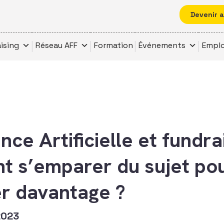
Devenir 
ising
Réseau AFF
Formation
Événements
Emplo
ence Artificielle et fundrai
 s’emparer du sujet po
er davantage ?
2023