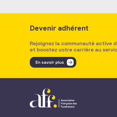
Devenir adhérent
Rejoignez la communauté active des
et boostez votre carrière au serv
En savoir plus