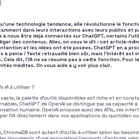
]
s qu’une technologie tendance, elle révolutionne le fonc
tamment dans leurs interactions avec leurs publics et p
 nous être déjà connectés sur ChatGPT, certains l’util
iger des contenus. Allez, on vous le dit : cet article-mê
 l’intention et les idées ont été posées, ChatGPT en a pro
à peine ! Texte retravaillé bien sûr, mais l’intérêt est i
.
Cela dit, l’IA ne se résume pas à cette fonction. Pour le
ités inédites. On vous aide à y voir plus clair.
 IA à utiliser ?
st vaste, la palette d’outils disponibles est riche et en cons
rnables, ChatGPT de OpenAI se distingue par sa capacité à i
rsation humaine. OpenAI propose aussi des APIs, ces interf
rer l’IA directement dans nos applications du quotidien o
 ChromaDB sont autant d’outils à utiliser selon les besoins
les documents d’une association (rapports d’activité, plans