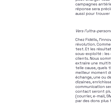
campagnes antérieu
réponse sera précis
aussi pour trouver 
Vers l’ultra-person
Chez Fidélis, l’inn
révolution. Comme t
test. Et les résult
sous-exploité : le
clients. Nous som
extraire une multi
telle cause, quels 
meilleur moment de 
échange, une ou deu
dizaines, enrichiss
communication sera
contact seront plu
(courrier, e-mail, 
par des dons plus 