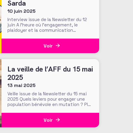
Sarda
10 juin 2025
Interview issue de la Newsletter du 12
juin A l’heure où l’engagement, le
plaidoyer et la communication
associatifs passent inévitablement
par les réseaux sociaux, comment et
Voir
pourquoi y user de soi pour promouvoir
son organisation, sa cause, voire son
écosystème ? Ce sujet du « Self
branding » sera au cœur de
La veille de l’AFF du 15 mai
l’intervention
2025
13 mai 2025
Veille issue de la Newsletter du 15 mai
2025 Quels leviers pour engager une
population bénévole en mutation ? Plus
jeunes, engagés assez ponctuels mais
fidèles, plus éduqués, plus urbains…
Voir
voilà en résumé les mutations des
profils des bénévoles français selon la
6ème édition du Baromètre du