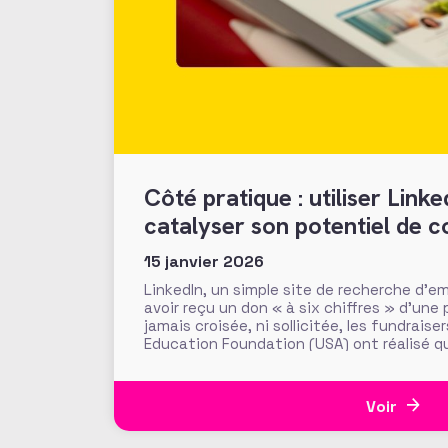
Côté pratique : utiliser Link
catalyser son potentiel de c
donateurs
15 janvier 2026
LinkedIn, un simple site de recherche d’emp
avoir reçu un don « à six chiffres » d’une 
jamais croisée, ni sollicitée, les fundrais
Education Foundation (USA) ont réalisé q
en ligne du donateur, et notamment celle
Voir