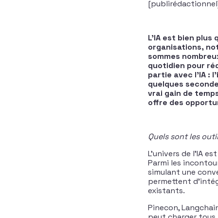
[publirédactionnel
L’IA est bien plu
organisations, no
sommes nombreux à
quotidien pour réd
partie avec l’IA :
quelques secondes 
vrai gain de temps
offre des opportun
Quels sont les outils
L’univers de l’IA e
Parmi les incontou
simulant une conve
permettent d’intég
existants.
Pinecon, Langchain,
peut charger tous 