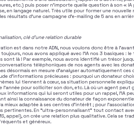
res, etc.) puis poser n’importe quelle question à son « IA 
e, en langage naturel. Très utile pour former une nouvelle r
les résultats d’une campagne d’e-mailing de 5 ans en arrièr
nalisation, clé d’une relation durable
ovation est dans notre ADN, nous voulons donc être à l’avan
oujours, nous avons appliqué avec l’IA nos 3 basiques : le te
ats sont là ! Par exemple, nous avons identifié un trésor jus
s conversations téléphoniques de nos agents avec les dona
mes désormais en mesure d’analyser automatiquement ces d
tude d’informations précieuses : pourquoi un donateur choi
thèmes lui tiennent à cœur, sa situation personnelle expliqu
l’année pour solliciter son don, etc. Là où un agent peut gl
x informations qui lui seront utiles pour un rappel, l’IA pe
ant ainsi la connaissance du donateur de façon exponentielle
 mieux adaptée à ses centres d’intérêt ; pour l’association
s pertinentes. En “ultra-personnalisant” tout contact ave
SMS, appel), on crée une relation plus qualitative. Cela se tr
fréquents et généreux.