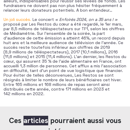
ailleurs, indispensables pour réussir ses levées de fonds. Les
fundraisers ne doivent pas non plus hésiter fréquemment à
relancer leurs donateurs potentiels. A bon entendeur…
Un joli succès.
Le concert
« Enfoirés 2024, on a 35 ans ! »
proposé par Les Restos du cœur a été regardé, le 1er mars,
par 8,5 millions de téléspectateurs sur TF1, selon les chiffres
de Médiamétrie. Sur l’ensemble de la soirée, la part
d’audience de cette émission a atteint 46%, un record depuis
huit ans et la meilleure audience de télévision de l’année. Ce
succès reste toutefois inférieur aux chiffres de 2019
(8,9 millions de téléspectateurs), 2017 (10,1 millions), 2016
(11,6 millions) et 2015 (11,4 millions). L’an dernier, les Restos du
cœur, qui assurent 35 % de l’aide alimentaire en France, ont
accueilli 1,3 million de personnes. Cet afflux a mis l’association
en difficulté, tant d’un point de vue logistique que financier.
Pour éviter de telles déconvenues, Les Restos se sont
résignés à limiter le nombre de leurs bénéficiaires cet hiver.
Entre 165 millions et 168 millions de repas seront ainsi
distribués cette année, contre 171 millions en 2023 et
142 millions en 2022.
Ces
articles
pourraient aussi vous