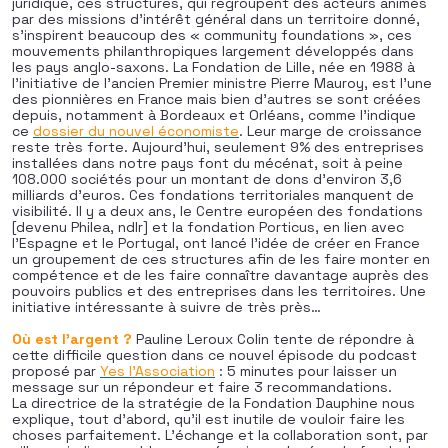
juridique, ces structures, qui regroupent des acteurs animés
par des missions d’intérêt général dans un territoire donné,
s’inspirent beaucoup des « community foundations », ces
mouvements philanthropiques largement développés dans
les pays anglo-saxons. La Fondation de Lille, née en 1988 à
l’initiative de l’ancien Premier ministre Pierre Mauroy, est l’une
des pionnières en France mais bien d’autres se sont créées
depuis, notamment à Bordeaux et Orléans, comme l’indique
ce
dossier du nouvel économiste
. Leur marge de croissance
reste très forte. Aujourd’hui, seulement 9% des entreprises
installées dans notre pays font du mécénat, soit à peine
108.000 sociétés pour un montant de dons d’environ 3,6
milliards d’euros. Ces fondations territoriales manquent de
visibilité. Il y a deux ans, le Centre européen des fondations
[devenu Philea, ndlr] et la fondation Porticus, en lien avec
l’Espagne et le Portugal, ont lancé l’idée de créer en France
un groupement de ces structures afin de les faire monter en
compétence et de les faire connaître davantage auprès des
pouvoirs publics et des entreprises dans les territoires. Une
initiative intéressante à suivre de très près…
Où est l’argent ?
Pauline Leroux Colin tente de répondre à
cette difficile question dans ce nouvel épisode du podcast
proposé par
Yes l’Association
: 5 minutes pour laisser un
message sur un répondeur et faire 3 recommandations.
La directrice de la stratégie de la Fondation Dauphine nous
explique, tout d’abord, qu’il est inutile de vouloir faire les
choses parfaitement. L’échange et la collaboration sont, par