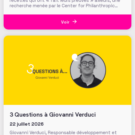
recettes qui ont « fait leurs preuves » ailleurs, une
recherche menée par le Center for Philanthropic
Studies de l’université VU d’Amsterdam pose une
question cruciale : la recherche académique sur la
générosité apporte-t-elle des preuves solides pour
Voir
nourrir les stratégies de
3 Questions à Giovanni Verduci
22 juillet 2026
Giovanni Verduci, Responsable développement et