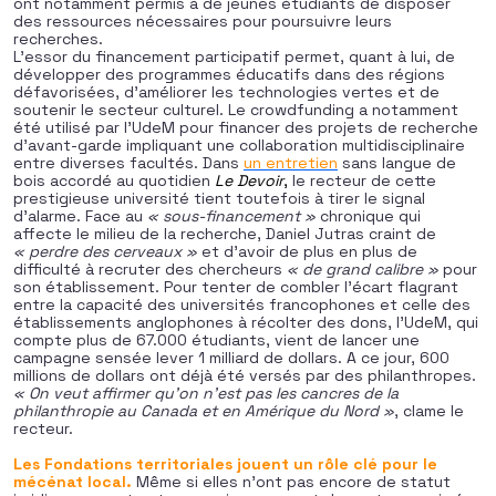
ont notamment permis à de jeunes étudiants de disposer
des ressources nécessaires pour poursuivre leurs
recherches.
L’essor du financement participatif permet, quant à lui, de
développer des programmes éducatifs dans des régions
défavorisées, d’améliorer les technologies vertes et de
soutenir le secteur culturel. Le crowdfunding a notamment
été utilisé par l’UdeM pour financer des projets de recherche
d’avant-garde impliquant une collaboration multidisciplinaire
entre diverses facultés. Dans
un entretien
sans langue de
bois accordé au quotidien
Le Devoir
,
le recteur de cette
prestigieuse université tient toutefois à tirer le signal
d’alarme. Face au
« sous-financement »
chronique qui
affecte le milieu de la recherche, Daniel Jutras craint de
« perdre des cerveaux »
et d’avoir de plus en plus de
difficulté à recruter des chercheurs
« de grand calibre »
pour
son établissement. Pour tenter de combler l’écart flagrant
entre la capacité des universités francophones et celle des
établissements anglophones à récolter des dons, l’UdeM, qui
compte plus de 67.000 étudiants, vient de lancer une
campagne sensée lever 1 milliard de dollars. A ce jour, 600
millions de dollars ont déjà été versés par des philanthropes.
« On veut affirmer qu’on n’est pas les cancres de la
philanthropie au Canada et en Amérique du Nord »
, clame le
recteur.
Les Fondations territoriales jouent un rôle clé pour le
mécénat local.
Même si elles n’ont pas encore de statut