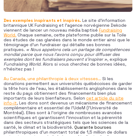
Des exemples inspirants et inspirés.
Le site d’information
britannique UK Fundraising et l’agence norvégienne Dekode
viennent de lancer un nouveau média baptisé
Fundraising
World
.
Chaque semaine, cette plateforme publie sur la Toile
des études de cas glanées dans le monde entier ainsi que le
témoignage d’un fundraiser qui détaille ses bonnes
pratiques.
« Nous appelons cela un partage de compétences
mondial parce que nous l’avons conçu pour diffuser des
exemples dont les fundraisers peuvent s’inspirer »
, explique
Fundraising World
. Alors si vous cherchez de bonnes idées,
n’hésitez pas !
Au Canada, une philanthropie à deux vitesses…
Si les
donations permettent aux universités québécoises de garder
la tête hors de l’eau, les établissements anglophones dans le
reste du pays obtiennent des financements bien plus
importants de leurs bienfaiteurs. Selon
cet article du site
info-it
, Les dons sont devenus un mécanisme de financement
complémentaire et essentiel de l’UdeM (l’Université de
Montréal). Elles sont à l’origine de nombreuses avancées
scientifiques et garantissent l’innovation et la pérennité
dans des secteurs stratégiques tels que les sciences de la
santé, le climat et la biodiversité.
Quarante bourses
philanthropiques d’un montant total de 1,5 million de dollars