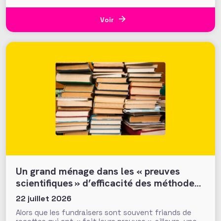
plus de 700 000 euros ont été mobilisés en moins
d’une semaine par la Fondation du Patrimoine. Alors
que d’autres collectes, par l’ONF ou des particuliers,
Voir
volent au
Un grand ménage dans les « preuves
scientifiques » d’efficacité des méthodes
et tactiques de collecte…
22 juillet 2026
Alors que les fundraisers sont souvent friands de