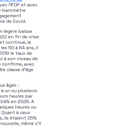
vec l’IFOP et avec
ce baromètre
engagement
ie de Covid.
n légère baisse
22 en fin de crise
et continue, le
es 50 à 64 ans, il
2019 le taux de
ui à son niveau de
e confirme, avec
te classe d’âge
us âgés :
à un ou plusieurs
eurs heures par
 24% en 2025. A
elques heures ou
. Quant à ceux
, ils étaient 25%
nouvelle, même s’il