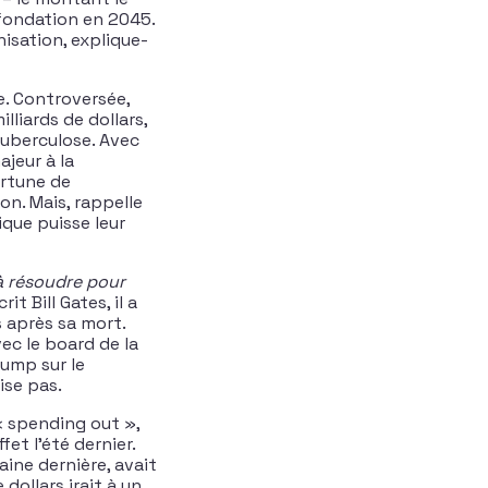
 fondation en 2045.
isation, explique-
e. Controversée,
lliards de dollars,
uberculose. Avec
ajeur à la
ortune de
on. Mais, rappelle
ique puisse leur
à résoudre pour
rit Bill Gates, il a
 après sa mort.
ec le board de la
rump sur le
ise pas.
« spending out »,
et l’été dernier.
aine dernière, avait
dollars irait à un