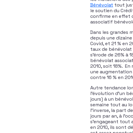
Bénévolat
tout jus
le soutien du Crédi
confirme en effet 
associatif bénévol
Dans les grandes m
depuis une dizaine
Covid, et 21 % en 2
taux de bénévolat 
s’érode de 26% à 1
bénévolat associat
2010, soit 18%. En
une augmentation 
contre 16 % en 201
Autre tendance lon
l’évolution d’un b
jours) à un bénévo
semaine tout au lo
l’inverse, la part
jours par an, à l’
s’engageant tout a
en 2010, ils sont 
est assez ponctuel,