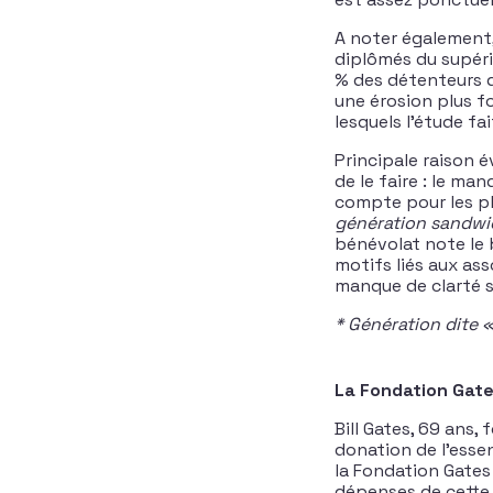
A noter également,
diplômés du supéri
% des détenteurs du
une érosion plus fo
lesquels l’étude fa
Principale raison 
de le faire : le m
compte pour les p
génération sandw
bénévolat note le 
motifs liés aux ass
manque de clarté su
* Génération dite 
La Fondation Gat
Bill Gates, 69 ans,
donation de l’essen
la Fondation Gates 
dépenses de cette f