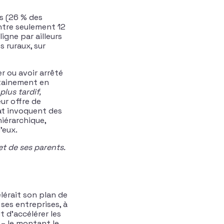
s (26 % des
ntre seulement 12
igne par ailleurs
s ruraux, sur
r ou avoir arrêté
rtainement en
plus tardif,
eur offre de
at invoquent des
hiérarchique,
d’eux.
et de ses parents.
élérait son plan de
 ses entreprises, à
t d’accélérer les
 – le montant le