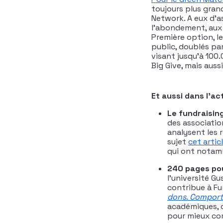
toujours plus gran
Network. A eux d’a
l’abondement, aux 
Première option, l
public, doublés pa
visant jusqu’à 100
Big Give, mais auss
Et aussi dans l’ac
Le fundraising
des associatio
analysent les r
sujet
cet artic
qui ont notamm
240 pages pou
l’université G
contribue à Fu
dons. Comport
académiques, d
pour mieux comp