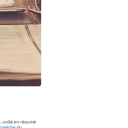
… voilà en résumé
romètre du