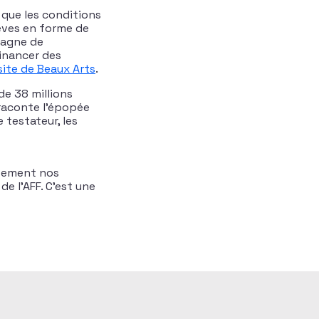
 que les conditions
lèves en forme de
pagne de
financer des
 site de Beaux Arts
.
 de 38 millions
 raconte l’épopée
e testateur, les
ctement nos
de l’AFF. C’est une