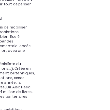
ur tout dépenser.
d
is de mobiliser
ssociations
bien ficelé
par des
nementale lancée
tion, avec une
écialiste du
ions…). Créée en
ement britanniques,
iations, assez
e année, la
es, Sir Alec Reed
million de livres.
 les partenaires
des ambitions