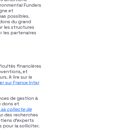
vironmental Funders
gne et
as possibles.
e dons du grand
r les structures
r les partenaires
icultés financières
bventions, et
s. A lire sur le
er sur France Inter
nces de gestion à
e dons et
 sa collecte de
ur des recherches
etiens d’experts
pour la solliciter.