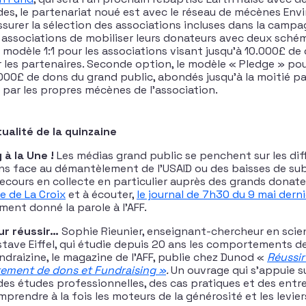
des, le partenariat noué est avec le réseau de mécènes En
ssurer la sélection des associations incluses dans la campa
associations de mobiliser leurs donateurs avec deux schém
e modèle 1:1 pour les associations visant jusqu’à 10.000£ d
r les partenaires. Seconde option, le modèle « Pledge » pou
.000£ de dons du grand public, abondés jusqu’à la moitié pa
i par les propres mécènes de l’association.
tualité de la quinzaine
 à la Une !
Les médias grand public se penchent sur les diff
ns face au démantèlement de l’USAID ou des baisses de su
ecours en collecte en particulier auprès des grands donateur
le de La Croix
et à écouter,
le journal de 7h30 du 9 mai derni
ent donné la parole à l’AFF.
r réussir…
Sophie Rieunier, enseignant-chercheur en scie
ustave Eiffel, qui étudie depuis 20 ans les comportements d
ndraizine, le magazine de l’AFF, publie chez Dunod «
Réussir
ement de dons et Fundraising »
.
Un ouvrage qui s’appuie s
es études professionnelles, des cas pratiques et des entr
rendre à la fois les moteurs de la générosité et les leviers 