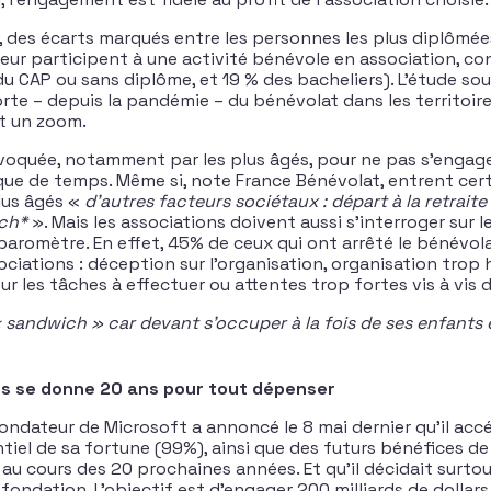
 des écarts marqués entre les personnes les plus diplômée
eur participent à une activité bénévole en association, co
 CAP ou sans diplôme, et 19 % des bacheliers). L’étude soul
rte – depuis la pandémie – du bénévolat dans les territoire
it un zoom.
évoquée, notamment par les plus âgés, pour ne pas s’engage
anque de temps. Même si, note France Bénévolat, entrent ce
lus âgés «
d’autres facteurs sociétaux : départ à la retraite 
ich*
». Mais les associations doivent aussi s’interroger sur l
baromètre. En effet, 45% de ceux qui ont arrêté le bénévol
ociations : déception sur l’organisation, organisation trop 
r les tâches à effectuer ou attentes trop fortes vis à vis 
« sandwich » car devant s’occuper à la fois de ses enfants 
es se donne 20 ans pour tout dépenser
 fondateur de Microsoft a annoncé le 8 mai dernier qu’il acc
tiel de sa fortune (99%), ainsi que des futurs bénéfices de
au cours des 20 prochaines années. Et qu’il décidait surtou
ondation. L’objectif est d’engager 200 milliards de dollars