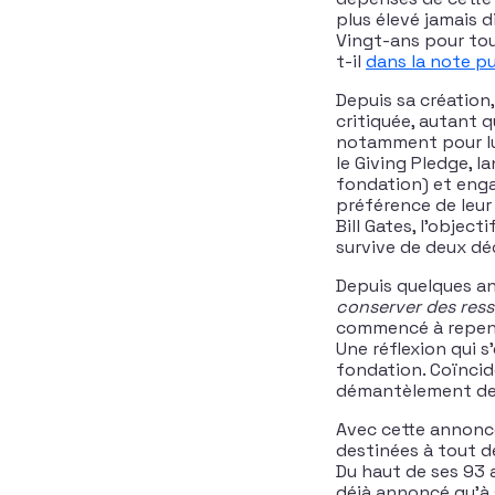
plus élevé jamais 
Vingt-ans pour tou
t-il
dans la note pu
Depuis sa création
critiquée, autant q
notamment pour lut
le Giving Pledge, l
fondation) et enga
préférence de leur
Bill Gates, l’objec
survive de deux dé
Depuis quelques an
conserver des resso
commencé à repense
Une réflexion qui s
fondation. Coïncid
démantèlement de l
Avec cette annonce
destinées à tout dé
Du haut de ses 93 a
déjà annoncé qu’à s