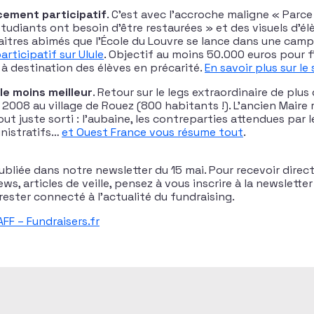
cement participatif
. C’est avec l’accroche maligne « Parce
étudiants ont besoin d’être restaurées » et des visuels d’é
itres abimés que l’École du Louvre se lance dans une cam
rticipatif sur Ulule
. Objectif au moins 50.000 euros pour 
 à destination des élèves en précarité.
En savoir plus sur le
 le moins meilleur
. Retour sur le legs extraordinaire de plus
n 2008 au village de Rouez (800 habitants !). L’ancien Maire
out juste sorti : l’aubaine, les contreparties attendues par l
nistratifs…
et Ouest France vous résume tout
.
 publiée dans notre newsletter du 15 mai. Pour recevoir dire
s, articles de veille, pensez à vous inscrire à la newsletter 
rester connecté à l’actualité du fundraising.
AFF – Fundraisers.fr