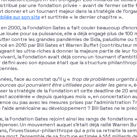
distribué par une fondation privée – avant de fermer cette
t donner et un tournant majeur dans la stratégie de l’organ
bliée sur son site
et surtitrée « le dernier chapitre ».
, en 2000, la Fondation Gates a fait couler beaucoup d’encr
ue louée pour sa puissance, elle a déjà engagé plus de 100 mi
ter contre les grandes pandémies de Sida, paludisme ou t
ancé en 2010 par Bill Gates et Warren Buffet (contributeur m
geant les ultra-riches à donner la majeure partie de leur f
 vivant, la Fondation avait déjà connu un tournant d’ambiti
tif défini avec son épouse était que la structure philanthrop
cennies.
nées, face au constat qu’il y «
trop de problèmes urgents 
urces qui pourraient être utilisées pour aider les gens
», éc
r la stratégie de la Fondation et cette deadline de 20 ans
’est accélérée « depuis quelques mois », en concertation av
ence ou pas avec les mesures prises par l’administration T
’aide américaine au développement ? Bill Gates ne le préc
, la Fondation Gates rejoint ainsi les rangs de fondations 
penser. Un mouvement auquel s’était déjà rallié Warren Buff
ns, l’investisseur-philanthrope qui a pris sa retraite la sem
a mort, l’ensemble de sa fortune estimée à 144 milliards de 