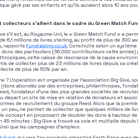
que géré par ses enfants et qu’ils auraient alors 10 ans po
t collecteurs s’allient dans le cadre du Green Match Fun
e s’il est, au Royaume-Uni, le « Green Match Fund » a perm
 de 8,1 millions de livres sterling, au profit de plus de 300 a
s, rapporte
Fundraising.co.uk
. Construite selon un système 
ons des particuliers (36.000 contributeurs cette année) 
thropiques, cette caisse de résonance de la cause environ
mis de collecter plus de 23 millions de livres depuis sa créa
ollecte de plus de 50% par an.
? L’opération est organisée par l’association Big Give, sp
(dons abondés par des entreprises, philanthropes, fondat
Reed, fondateur d’une des plus grandes sociétés de recrut
au départ un site de mise en relation de donateurs et assoc
formes de recrutement du groupe Reed. Alors que la premièr
n peu, ne permet de collecter que quelques milliers de livr
le concept en proposant de doubler les dons à hauteur de 1 
 en 45 minutes : Big Give a trouvé sa voie et multiplie depuis
insi que les campagnes d’ampleur.
ch Fund
, qui sera l’an prochain rebaptisé Earth Raise avec 