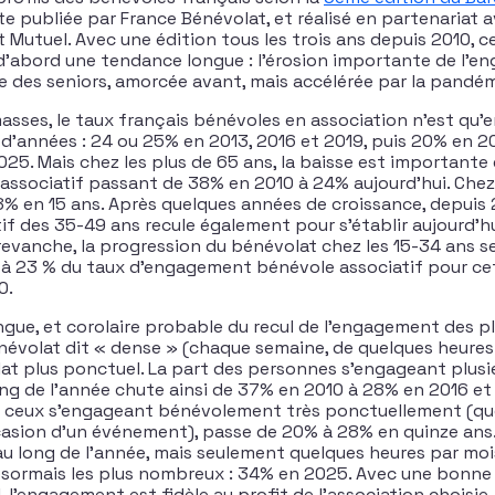
te publiée par France Bénévolat, et réalisé en partenariat a
t Mutuel. Avec une édition tous les trois ans depuis 2010, 
d’abord une tendance longue : l’érosion importante de l’
e des seniors, amorcée avant, mais accélérée par la pandém
asses, le taux français bénévoles en association n’est qu’e
 d’années : 24 ou 25% en 2013, 2016 et 2019, puis 20% en 20
025. Mais chez les plus de 65 ans, la baisse est importante 
associatif passant de 38% en 2010 à 24% aujourd’hui. Chez l
8% en 15 ans. Après quelques années de croissance, depuis 
if des 35-49 ans recule également pour s’établir aujourd’h
 revanche, la progression du bénévolat chez les 15-34 ans s
à 23 % du taux d’engagement bénévole associatif pour cet
0.
gue, et corolaire probable du recul de l’engagement des pl
énévolat dit « dense » (chaque semaine, de quelques heures 
lat plus ponctuel. La part des personnes s’engageant plusi
ng de l’année chute ainsi de 37% en 2010 à 28% en 2016 et
 de ceux s’engageant bénévolement très ponctuellement (qu
occasion d’un événement), passe de 20% à 28% en quinze ans
u long de l’année, mais seulement quelques heures par mois
désormais les plus nombreux : 34% en 2025. Avec une bonne 
 l’engagement est fidèle au profit de l’association choisie.