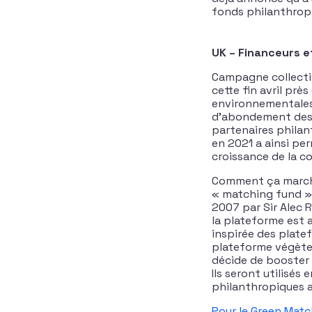
fonds philanthropi
UK – Financeurs e
Campagne collectiv
cette fin avril près
environnementale
d’abondement des d
partenaires philan
en 2021 a ainsi per
croissance de la c
Comment ça marche 
« matching fund » 
2007 par Sir Alec 
la plateforme est 
inspirée des plate
plateforme végète u
décide de booster 
Ils seront utilisés
philanthropiques a
Pour le Green Mat