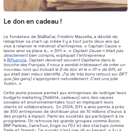
Le don en cadeau !
Le fondateur de BlaBlaCar, Frédéric Mazzella, a décidé de
rebaptiser sa start-up créée il y a tout juste deux ans qui
vise à relancer le mécénat d’entreprise. « Captain Cause »
laisse ainsi sa place à… « Dift ».
«
Captain Cause n’était pas
directement bien compris
, expliquait l’entrepreneur
à
INfluencia
.
Captain devenait souvent Capitaine dans la
bouche des Fran
ç
ais. Il nous a semblé intéressant de créer un
nouveau nom qui incluait le D de don et le « ift » de Gift, et
qui était bien mieux identifié. J’ai de très bons retours sur DIFT
que (les gens) s’approprient naturellement. C’est une jolie
fusion. »
Cette jeune pousse permet aux entreprises de rediriger leurs
budgets marketing (fidélité, cadeaux) vers des causes
sociales et environnementales tout en impliquant leurs
clients et collaborateurs. En 2024, Dift a ainsi permis à près
de 300 entreprises de distribuer plus de 10 millions d’euros à
des projets à impact. Parmi les sociétés qui participent à ce
programme. On retrouve les grands groupes comme Accor,
BNP Paribas, Carrefour, Engie ou FDJ et des startups comme
Swile et Greenly, Ce succès n’est pas dû au hasard.
« Il y a