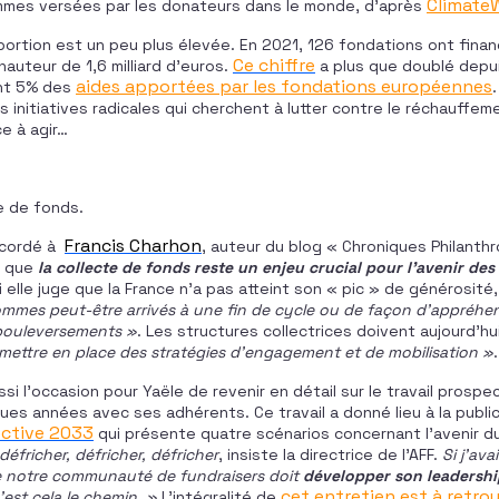
Climate
mes versées par les donateurs dans le monde, d’après
portion est un peu plus élevée. En 2021, 126 fondations ont fina
Ce chiffre
auteur de 1,6 milliard d’euros.
a plus que doublé depui
aides apportées par les fondations européennes
nt 5% des
 initiatives radicales qui cherchent à lutter contre le réchauffem
ce à agir…
te de fonds.
Francis Charhon
ccordé à
, auteur du blog « Chroniques Philanth
e que
la collecte de fonds reste un enjeu crucial pour l’avenir des
elle juge que la France n’a pas atteint son « pic » de générosité, 
mmes peut-être arrivés à une fin de cycle ou de façon d’appréhen
 bouleversements »
. Les structures collectrices doivent aujourd’hu
mettre en place des stratégies d’engagement et de mobilisation »
.
si l’occasion pour Yaële de revenir en détail sur le travail prospec
es années avec ses adhérents. Ce travail a donné lieu à la publica
ctive 2033
qui présente quatre scénarios concernant l’avenir du
 défricher, défricher, défricher
, insiste la directrice de l’AFF.
Si j’av
ue notre communauté de fundraisers doit
développer son
leadershi
cet entretien est à retro
est cela le chemin. »
L’intégralité de