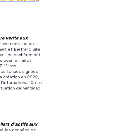
ère vente aux
d’une centaine de
rt et Bertrand Gille.
os. Les enchères ont
 pour le maillot
 11 lots
des tenues signées
sa création en 2022,
’international. Cette
situation de handicap
lars d’actifs
aux
ysé les données de