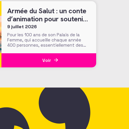
dynamiques
Armée du Salut : un conte
d’animation pour soutenir
son Palais de la Femme
9 juillet 2026
Pour les 100 ans de son Palais de la
Femme, qui accueille chaque année
400 personnes, essentiellement des
femmes et enfants en situation de
précarité, la Fondation de l’Armée du
Voir
Salut déroule le tapis rouge avec «
L’Odyssée de Nour » : un film
d’animation assisté par IA qui
emprunte les