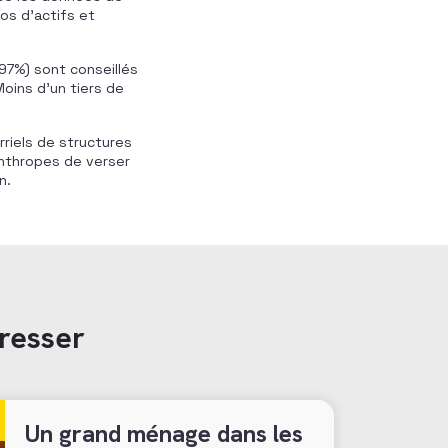
os d’actifs et
97%) sont conseillés
Moins d’un tiers de
riels de structures
nthropes de verser
n.
resser
Un grand ménage dans les