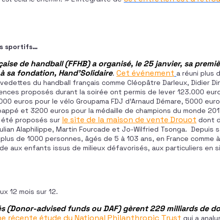
s sportifs…
aise de handball (FFHB) a organisé, le 25 janvier, sa premi
à sa fondation, Hand’Solidaire
Cet événement
.
a réuni plus 
edettes du handball français comme Cléopâtre Darleux, Didier Dina
iences proposés durant la soirée ont permis de lever 123.000 eur
00 euros pour le vélo Groupama FDJ d’Arnaud Démare, 5000 euros
bappé et 3200 euros pour la médaille de champions du monde 2017.
le site de la maison de vente Drouot
 été proposés sur
dont 
ulian Alaphilippe, Martin Fourcade et Jo-Wilfried Tsonga. Depuis 
é plus de 1000 personnes, âgés de 5 à 103 ans, en France comme à l
de aux enfants issus de milieux défavorisés, aux particuliers en 
ux 12 mois sur 12.
és (Donor-advised funds ou DAF) gèrent 229 milliards de dol
e récente étude du National Philanthropic Trust
qui a anal