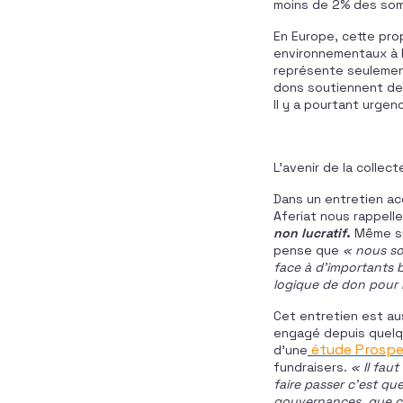
moins de 2% des som
En Europe, cette pro
environnementaux à h
représente seuleme
dons soutiennent des
Il y a pourtant urgen
L’avenir de la collec
Dans un entretien a
Aferiat nous rappell
non lucratif
.
Même si 
pense que
« nous so
face à d’importants
logique de don pour 
Cet entretien est aus
engagé depuis quelqu
étude Prospe
d’une
fundraisers.
«
Il faut
faire passer c’est q
gouvernances, que c’