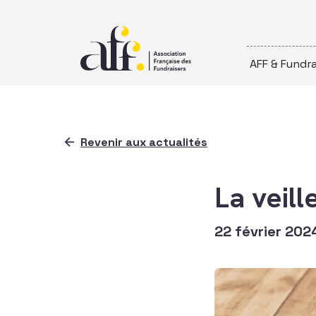
Passer au contenu
AFF & Fundra
Revenir aux actualités
La veill
22 février 202