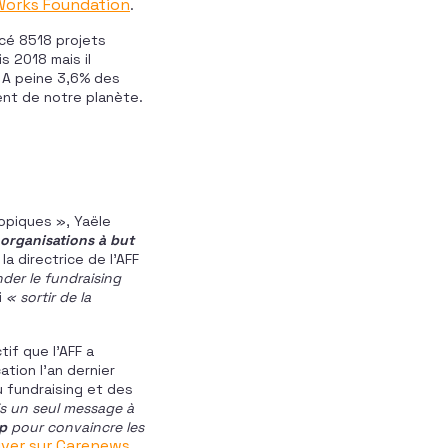
Works Foundation
.
ncé 8518 projets
s 2018 mais il
. A peine 3,6% des
ent de notre planète.
ropiques », Yaële
 organisations à but
la directrice de l’AFF
der le fundraising
i
« sortir de la
tif que l’AFF a
tion l’an dernier
 fundraising et des
ais un seul message à
p
pour convaincre les
uver sur Carenews
.