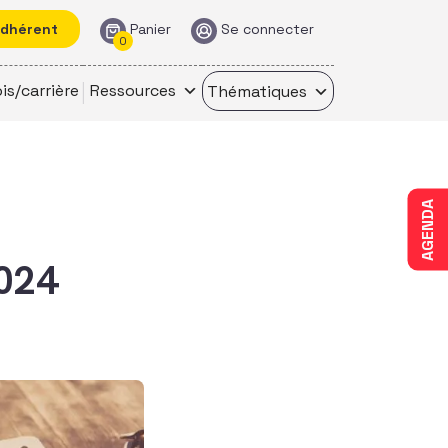
adhérent
Panier
Se connecter
0
is/carrière
Ressources
Thématiques
AGENDA
2024