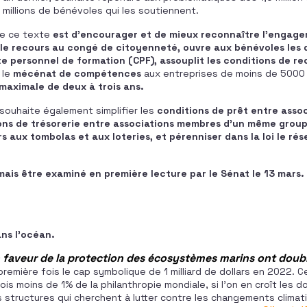
 millions de bénévoles qui les soutiennent.
de ce texte
est d’encourager et de mieux reconnaître l’engageme
le recours au congé de citoyenneté, ouvre aux bénévoles les 
te personnel de formation (CPF), assouplit les conditions de r
t
le
mécénat de compétences
aux entreprises de moins de 5000 
maximale de deux à trois ans.
 souhaite également simplifier les
conditions de prêt entre assoc
ns de trésorerie entre associations membres d’un même groupe
s aux tombolas et aux loteries, et pérenniser dans la loi le ré
mais être examiné en première lecture par le Sénat le 13 mars.
ans l’océan.
 faveur de la protection des écosystèmes marins ont doub
première fois le cap symbolique de 1 milliard de dollars en 2022. C
s moins de 1% de la philanthropie mondiale, si l’on en croît les 
s structures qui cherchent à lutter contre les changements climat