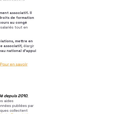
nt associatif. Il
droits de formation
ecours au congé
salariés tout en
iations, mettre en
 associatif,
élargir
seau national d’appui
Pour en savoir
lé depuis 2010
,
es aides
données publiées par
iques collectent