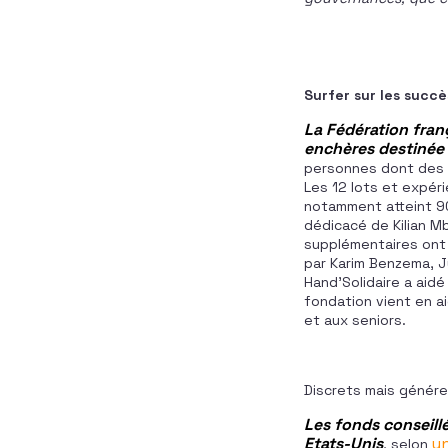
Surfer sur les succè
La Fédération franç
enchères destinée 
personnes dont des v
Les 12 lots et expér
notamment atteint 90
dédicacé de Kilian M
supplémentaires ont
par Karim Benzema, J
Hand’Solidaire a aid
fondation vient en ai
et aux seniors.
Discrets mais génére
Les fonds conseill
Etats-Unis
un
, selon