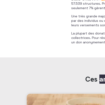
57.539 structures. P
seulement 7% gèrent u
Une très grande majo
par des individus ou 
leurs versements sont
La plupart des donat
collectrices. Pour r
un don anonymement t
Ces
a