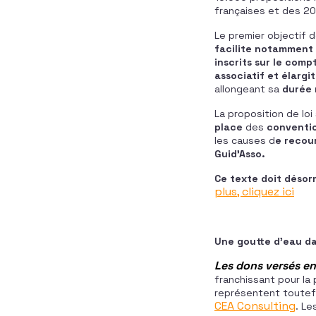
françaises et des 20
Le premier objectif 
facilite notamment 
inscrits sur le comp
associatif et élargi
allongeant sa
durée 
La proposition de loi
place
des
conventio
les causes d
e recour
Guid’Asso.
Ce texte doit désor
plus, cliquez ici
Une goutte d’eau d
Les dons versés en
franchissant pour la 
représentent toutefoi
CEA Consulting
. Le