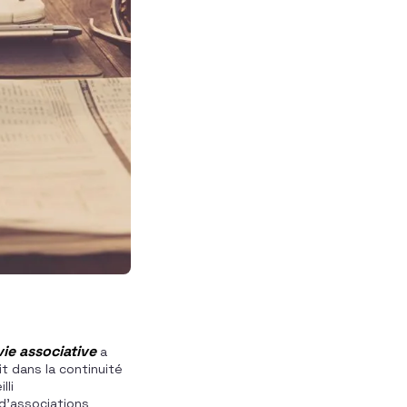
vie associative
a
it dans la continuité
lli
 d’associations