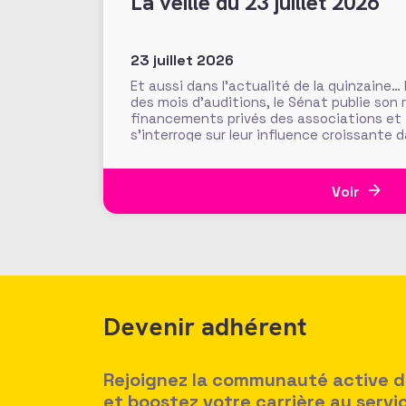
La veille du 23 juillet 2026
23 juillet 2026
Et aussi dans l’actualité de la quinzaine…
des mois d’auditions, le Sénat publie son 
financements privés des associations et
s’interroge sur leur influence croissante 
l’intérêt général. Fonds de dotation dorm
abritées, prévention des conflits d’intérê
Voir
Devenir adhérent
Rejoignez la communauté active des
et boostez votre carrière au serv