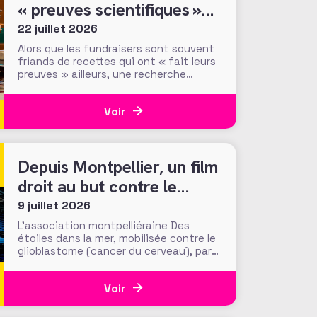
« preuves scientifiques »
d’efficacité des méthodes
22 juillet 2026
et tactiques de collecte…
Alors que les fundraisers sont souvent
friands de recettes qui ont « fait leurs
preuves » ailleurs, une recherche
menée par le Center for Philanthropic
Studies de l’université VU d’Amsterdam
Voir
pose une question cruciale : la
recherche académique sur la
générosité apporte-t-elle des preuves
solides pour nourrir les stratégies de
Depuis Montpellier, un film
droit au but contre le
cancer du cerveau
9 juillet 2026
L’association montpelliéraine Des
étoiles dans la mer, mobilisée contre le
glioblastome (cancer du cerveau), part
en campagne. Son appel : « Ne restez
pas spectateur », pour un dispositif
Voir
qui joue l’allégorie sportive, avec le
soutien du club Montpellier Handball et
de son fonds de dotation. Il y a des