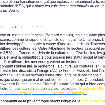
lience et une transition énergétique inclusive, notamment à traver
ondation IKEA, qui «
place les voix des communautés au cœur d
ys du Sud
».
se : l’exception culturelle
iche du monde est français (Bernard Arnault), les cinquante plu
cains, comme le rappelle cet article du magazine Challenge. E
ins développée, en partie à cause d’une forte tradition d’interve
différences culturelles. Outre-Atlantique, le secteur associatif r
e 3,5 % en France. Au-delà de la culture du « Give back », les
 également la philanthropie pour asseoir leur statut social et bé
s. Par ailleurs, les mécènes y voient un instrument puissant pou
açonnant l’université, la recherche, la culture. Au contraire, en F
 rester très discrète, à l’image d’Aline Foriel d’Estezet, dont Chal
omane, venue au secours d’une cinquantaine d’institutions cult
ique classique en mal de subventions publiques. Cependant, 
t power en France, comme Pierre-Edouard Stérin qui a bien comp
 être un outil au service de sa vision sociétale :
Proche du RN,
n, bienfaiteur pratiquant et controversé – Challenges
oppement de la philanthropie seront l’objet de la
prochaine con