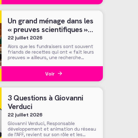
Fondation du Patrimoine. Alors que
d’autres collectes, par l’ONF ou des
particuliers, volent au
Un grand ménage dans les
« preuves scientifiques »
d’efficacité des méthodes
22 juillet 2026
et tactiques de collecte…
Alors que les fundraisers sont souvent
friands de recettes qui ont « fait leurs
preuves » ailleurs, une recherche
menée par le Center for Philanthropic
Studies de l’université VU d’Amsterdam
Voir
pose une question cruciale : la
recherche académique sur la
générosité apporte-t-elle des preuves
solides pour nourrir les stratégies de
3 Questions à Giovanni
Verduci
22 juillet 2026
Giovanni Verduci, Responsable
développement et animation du réseau
de l’AFF, revient sur son rôle et les