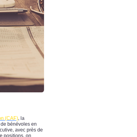
on (CAF)
, la
t de bénévoles en
écutive, avec près de
e positions, on