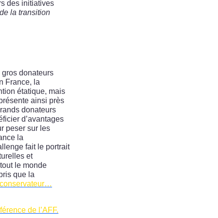
s des initiatives
e la transition
s gros donateurs
n France, la
ntion étatique, mais
eprésente ainsi près
 grands donateurs
néficier d’avantages
r peser sur les
rance la
lenge fait le portrait
urelles et
tout le monde
ris que la
 conservateur…
férence de l’AFF.