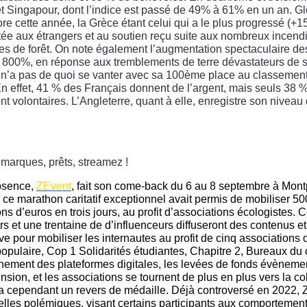
et Singapour, dont l’indice est passé de 49% à 61% en un an. G
ore cette année, la Grèce étant celui qui a le plus progressé (+
tée aux étrangers et au soutien reçu suite aux nombreux incendie
ares de forêt. On note également l’augmentation spectaculaire d
 800%, en réponse aux tremblements de terre dévastateurs de 
 n’a pas de quoi se vanter avec sa 100ème place au classement,
n effet, 41 % des Français donnent de l’argent, mais seuls 38 
nt volontaires. L’Angleterre, quant à elle, enregistre son niveau
marques, prêts, streamez !
bsence,
ZEvent
, fait son come-back du 6 au 8 septembre à Montpe
 ce marathon caritatif exceptionnel avait permis de mobiliser 50
ons d’euros en trois jours, au profit d’associations écologistes.
s et une trentaine de d’influenceurs diffuseront des contenus et
e pour mobiliser les internautes au profit de cinq associations qu
populaire, Cop 1 Solidarités étudiantes, Chapitre 2, Bureaux du 
nement des plateformes digitales, les levées de fonds évènemen
nsion, et les associations se tournent de plus en plus vers la co
a cependant un revers de médaille. Déjà controversé en 2022, 
elles polémiques, visant certains participants aux comportement