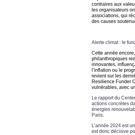
contraires aux valeu
les organisateurs on
associations, qui ré
des causes soutenu
Alerte climat : le fu
Cette année encore, 
philanthropiques red
innovantes, influença
l’inflation ou le pr
revient sur les derni
Resilience Funder C
vulnérables, avec un
Le rapport du Center
actions concrètes d
énergies renouvelable
Paris.
L’année 2024 est un
est donc décisive pou