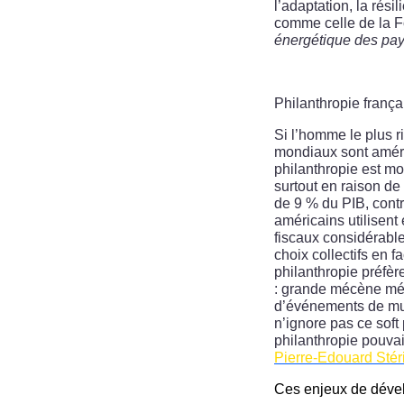
l’adaptation, la rési
comme celle de la F
énergétique des pa
Philanthropie françai
Si l’homme le plus r
mondiaux sont améri
philanthropie est mo
surtout en raison de 
de 9 % du PIB, contr
américains utilisent
fiscaux considérable
choix collectifs en f
philanthropie préfère
: grande mécène mél
d’événements de mus
n’ignore pas ce sof
philanthropie pouvait
Pierre-Edouard Stéri
Ces enjeux de dével