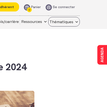
adhérent
Panier
Se connecter
0
is/carrière
Ressources
Thématiques
AGENDA
re 2024