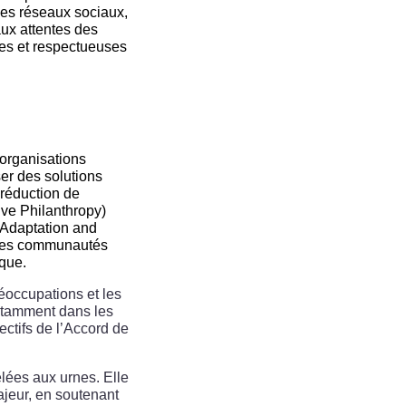
des réseaux sociaux,
aux attentes des
tes et respectueuses
 organisations
ser des solutions
 réduction de
ive Philanthropy)
l’Adaptation and
r les communautés
ique.
réoccupations et les
notamment dans les
ectifs de l’Accord de
lées aux urnes. Elle
majeur, en soutenant