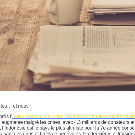
istes… et nous
près l
’
index mondial des dons 2024 de la Charities Aid Fondati
 augmente malgré les crises, avec 4,3 milliards de donateurs e
 l’Indonésie est le pays le plus altruiste pour la 7e année cons
faisant des dons et 65 % de bénévoles. En deuxième et troisièm