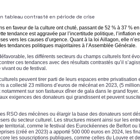
un tableau contrasté en période de crise
ns en faveur de la culture ont chuté, passant de 52 % à 37 % e
e tendance est aggravée par l’incertitude politique, l’inflation e
ses vers les causes d’urgence. Quant à la loi Aillagon, elle n’est
 des tendances politiques majoritaires à l’Assemblée Générale.
éfavorable, les différents secteurs du champs culturels font évol
contrer ces tendances avec des résultats contrastés qu’il s’agis
vivant ou de festival.
lturels peuvent tirer parti de leurs espaces entre privatisation e
ris a collecté 23 millions d’euros de mécénat en 2023, (5 millio
notamment sur son fastueux dîner de gala dans le grand foyer. 
t aux exigences des donateurs qui grandissent et peuvent susciter
es RSO des mécènes ou élargir la base des donateurs sont dé
ers du secteur culturel. Les structures misent ainsi sur les entre
e territorial, comme le festival des Eurockéennes de Belfort ou
reprises (créé en 2023) a apporté 500 000 euros en 2024, les f
ncore les souscriptions publiques, comme celles du Louvre et d