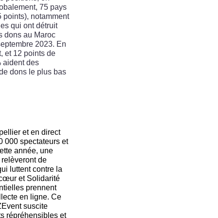
lobalement, 75 pays
15 points), notamment
s qui ont détruit
es dons au Maroc
septembre 2023. En
 et 12 points de
% aident des
 de dons le plus bas
llier et en direct
0 000 spectateurs et
 Cette année, une
 relèveront de
i luttent contre la
cœur et Solidarité
tielles prennent
llecte en ligne. Ce
ZEvent suscite
s répréhensibles et