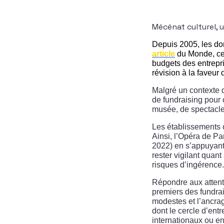
Mécénat culturel, 
Depuis 2005, les do
article
du Monde, cett
budgets des entrepri
révision à la faveur
Malgré un contexte d
de fundraising pour 
musée, de spectacle 
Les établissements cu
Ainsi, l’Opéra de Pa
2022) en s’appuyant 
rester vigilant quan
risques d’ingérence.
Répondre aux attent
premiers des fundrais
modestes et l’ancrag
dont le cercle d’ent
internationaux ou e