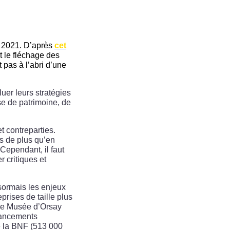
n 2021. D’après
cet
t le fléchage des
 pas à l’abri d’une
uer leurs stratégies
se de patrimoine, de
t contreparties.
ns de plus qu’en
Cependant, il faut
 critiques et
sormais les enjeux
prises de taille plus
 le Musée d’Orsay
inancements
e la BNF (513 000