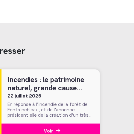
resser
Incendies : le patrimoine
naturel, grande cause
nationale ?
22 juillet 2026
En réponse à l’incendie de la forêt de
Fontainebleau, et de l’annonce
présidentielle de la création d’un très
« Notre-Damien » guichet unique de
collecte, plus de 700 000 euros ont été
Voir
mobilisés en moins d’une semaine par la