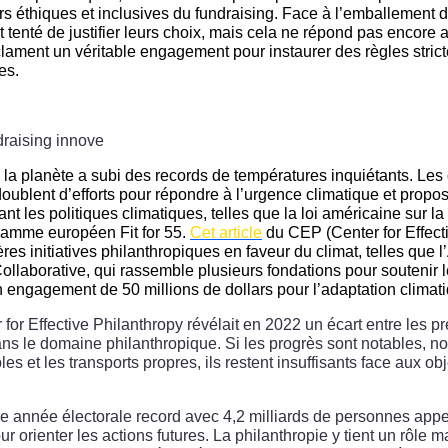
rs éthiques et inclusives du fundraising. Face à l’emballement 
t tenté de justifier leurs choix, mais cela ne répond pas encore 
clament un véritable engagement pour instaurer des règles stric
es.
ndraising innove
la planète a subi des records de températures inquiétants. Les
oublent d’efforts pour répondre à l’urgence climatique et propo
nt les politiques climatiques, telles que la loi américaine sur la
ogramme européen Fit for 55.
Cet article
du CEP (Center for Effect
ères initiatives philanthropiques en faveur du climat, telles que 
ollaborative, qui rassemble plusieurs fondations pour souteni
 engagement de 50 millions de dollars pour l’adaptation climat
 for Effective Philanthropy révélait en 2022 un écart entre les p
ans le domaine philanthropique. Si les progrès sont notables, 
s et les transports propres, ils restent insuffisants face aux obj
e année électorale record avec 4,2 milliards de personnes appe
r orienter les actions futures. La philanthropie y tient un rôle 