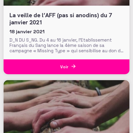
La veille de l’AFF (pas si anodins) du 7
janvier 2021
18 janvier 2021
D_N DU S_NG. Du 4 au 16 janvier, l’Etablissement
Français du Sang lance la 4ème saison de sa
campagne « Missing Type » qui sensibilise au don de
sang en faisant disparaitre les lettres A, B et O
(celles qui composent les groupes sanguins) des
messages sur les réseaux sociaux. Une campagne
Voir