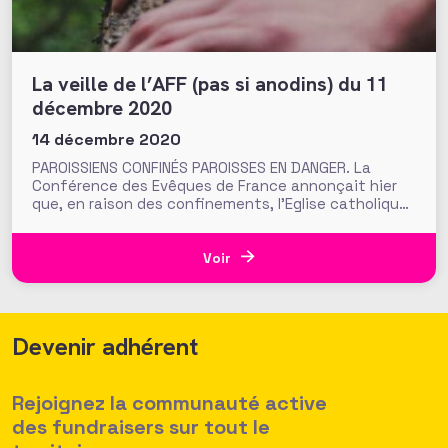
La veille de l’AFF (pas si anodins) du 11
décembre 2020
14 décembre 2020
PAROISSIENS CONFINÉS PAROISSES EN DANGER. La
Conférence des Evêques de France annonçait hier
que, en raison des confinements, l’Eglise catholique
a perdu de 30 à 40% des revenus de ses paroisses en
2020 (perte estimée à 90 millions d’euros, soit 17%
de ses ressources totales). Selon l’organisation, le
Voir
tiers des
Devenir adhérent
Rejoignez la communauté active
des fundraisers sur tout le