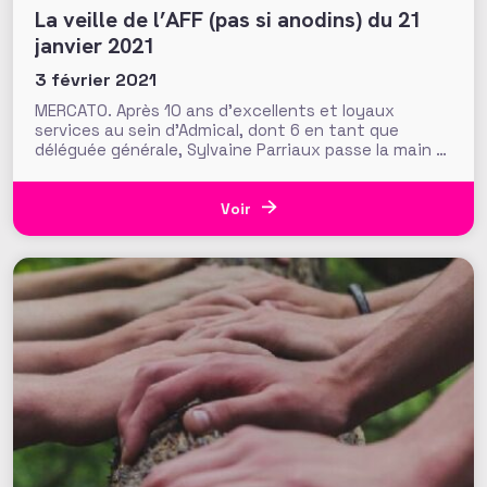
La veille de l’AFF (pas si anodins) du 21
janvier 2021
3 février 2021
MERCATO. Après 10 ans d’excellents et loyaux
services au sein d’Admical, dont 6 en tant que
déléguée générale, Sylvaine Parriaux passe la main à
Marie-Victoire Abbou, qui était jusque-là Directrice
du mécénat et du développement du Festival
international d’Art Lyrique d’Aix en Provence. Leurs
Voir
portraits à retrouver sur le site