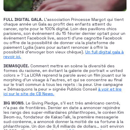
FULL DIGITAL GALA.
L’association Princesse Margot qui tient
chaque année un Gala au profit des enfants atteint du
cancer, opte pour le 100% digital. Loin des pavillons chics
parisiens, son événement du 15 février dernier optait pour un
événement Facebook live, assorti d’une cagnotte Facebook
ou offre de la possibilité de donner via la plateforme de
paiement Lydia (sans pour autant renoncer à offrir la
possibilité d’envoyer bon vieux chèque).
Un full digital gala à
revoir ici.
DEMASQUÉE.
Comment mettre en scène la diversité des
formes du racisme, en évitant la galerie de portrait « united
colors » ? La LICRA reprend la parole avec un film jouant sur le
morphing d’un visage à l’autres, et qui se concentre au final
sur le trait commun à tous les rejets : la peur. Une campagne
« Démasquons la peur » signée Publicis Conseil
à voir et lire
ici sur le site de CB News.
BIG WONS
. Le Giving Pledge, s’il est très américano centré,
n’a pas de frontières. Dernier en date a annoncer rejoindre
les rangs des super-milliardaires philanthropes, le coréen Kim
Beom-su, fondateur de KakaoTalk, la première messagerie
sud-coréenne, a annoncé donner la moitié de sa fortune à la
philanthropie. Un don de 9,4 milliards de dollars… soit environ