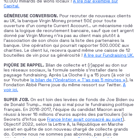
10.000 milliards de wons locaux !
A lire par exemple sur
Capital.
G
ÉNÉREUSE CONVERSION.
Pour recruter de nouveaux clients
au UK, la banque Virgin Money promet 50£ pour toute
ouverture d’un compte Current Account… un mécanisme rodé
dans la logique de recrutement bancaire, sauf que cet argent
donné par Virgin Money n’ira pas au client mais plutôt à
l’association de son choix dans la liste des partenaires la
banque. Une opération qui pourrait rapporter 500.000£ aux
charities. Le client lui, recevra quand même une caisse de 12
bouteilles de vin pour sa générosité !
A lire sur Fundraising UK.
PIQÛRE DE RAPPEL.
Bilan de collecte et (r)appel au don sur
les réseaux sociaux, la formule semble s’installer dans le
paysage fundraising. Après La Cloche il y a 15 jours (à voir ici
sur Youtube
le bilan de l’Opération « T’as pas 5 minutes »
), la
Fondation Abbé Pierre joue du même ressort sur Twitter.
A
voir ici.
SUPER JOB.
On est loin des levées de fonds de Joe Biden ou
de Donald Trump… mais pas si mal pour le fundraising politique
français. En 2016-2017, l’équipe du candidat Macron avait
réussi à lever 16 millions d’euros auprès des particuliers (ici le
Secrets d’Infos que
France Inter avait consacré au sujet
).
Objectif 2022, selon la Lettre A, la République en Marche
serait en quête de son nouveau chargé de collecte grands
do. Comme nous ne sommes pas abonnés, pas plus de