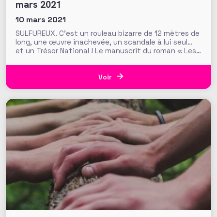
mars 2021
10 mars 2021
SULFUREUX. C’est un rouleau bizarre de 12 mètres de
long, une œuvre inachevée, un scandale à lui seul…
et un Trésor National ! Le manuscrit du roman « Les
Cent Vingt journées de Sodome », écrit par le
marquis de Sade en 1785 lors de son incarcération à
la Bastille, raconte les
Voir