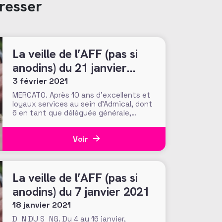
resser
La veille de l’AFF (pas si
anodins) du 21 janvier
2021
3 février 2021
MERCATO. Après 10 ans d’excellents et
loyaux services au sein d’Admical, dont
6 en tant que déléguée générale,
Sylvaine Parriaux passe la main à Marie-
Victoire Abbou, qui était jusque-là
Voir
Directrice du mécénat et du
développement du Festival
international d’Art Lyrique d’Aix en
Provence. Leurs portraits à retrouver
La veille de l’AFF (pas si
sur le site
anodins) du 7 janvier 2021
18 janvier 2021
D_N DU S_NG. Du 4 au 16 janvier,