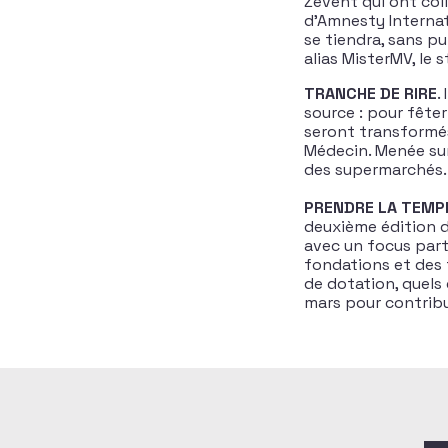
Zevent qui ont coll
d’Amnesty Internat
se tiendra, sans pub
alias MisterMV, le 
TRANCHE DE RIRE
.
source : pour fêter 
seront transformés 
Médecin. Menée sur 
des supermarchés
PRENDRE LA TEMP
deuxième édition d
avec un focus partic
fondations et des 
de dotation, quels q
mars pour contribu