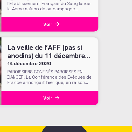
l’Etablissement Français du Sang lance
la 4ème saison de sa campagne
« Missing Type » qui sensibilise au don
de sang en faisant disparaitre les
Voir
lettres A, B et O (celles qui composent
les groupes sanguins) des messages
sur les réseaux sociaux. Une campagne
La veille de l’AFF (pas si
anodins) du 11 décembre
2020
14 décembre 2020
PAROISSIENS CONFINÉS PAROISSES EN
DANGER. La Conférence des Evêques de
France annonçait hier que, en raison
des confinements, l’Eglise catholique a
perdu de 30 à 40% des revenus de ses
Voir
paroisses en 2020 (perte estimée à 90
millions d’euros, soit 17% de ses
ressources totales). Selon
l’organisation, le tiers des