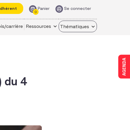
adhérent
Panier
Se connecter
0
is/carrière
Ressources
Thématiques
AGENDA
) du 4