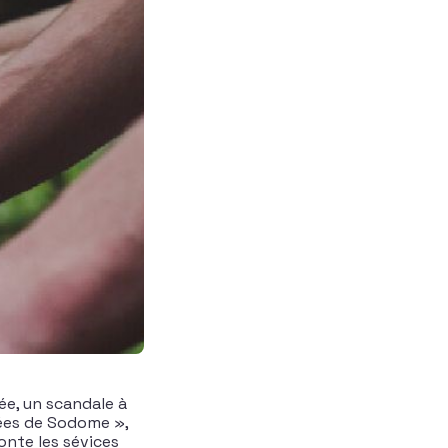
ée, un scandale à
nées de Sodome »,
conte les sévices