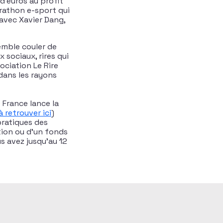
d’euros au profit
rathon e-sport qui
avec Xavier Dang,
semble couler de
x sociaux, rires qui
ociation Le Rire
 dans les rayons
 France lance la
à retrouver ici
)
 pratiques des
tion ou d’un fonds
ous avez jusqu’au 12