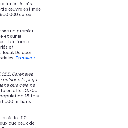
fortunés. Après
 cette œuvre estimée
e 900.000 euros
resse un premier
e et sur la
e « plateforme
riés et
local. De quoi
riales.
En savoir
OCDE, Carenews
ue puisque le pays
sans que cela ne
te en effet 2.700
population 13 fois
nt 500 millions
 mais les 60
eux que ceux de