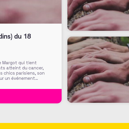
e Margot qui tient
ts atteint du cancer,
ns chics parisiens, son
pour un événement
ebook ou offre de la