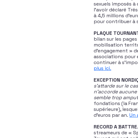
sexuels imposés à 
l’avoir déclaré Tré
à 4,5 millions d’eu
pour contribuer à 
PLAQUE TOURNAN
bilan sur les pages
mobilisation terri
d’engagement » dest
associations pour
continuer à s’impo
plus ici.
EXCEPTION NORDI
s’attarde sur le ca
n’accorde aucune d
semble trop ampute
fondations (la Fra
supérieure), lesque
d’euros par an.
Un a
RECORD A BATTRE
streameurs de « S