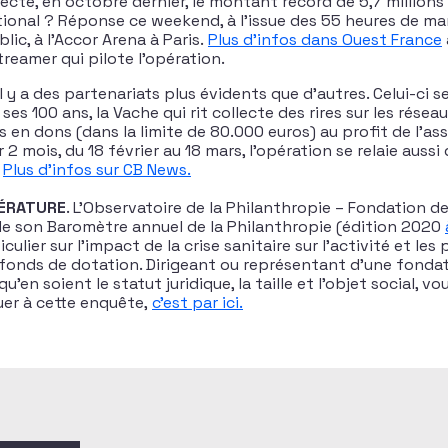
ecté, en octobre dernier, le montant record de 5,7 millions 
ional ? Réponse ce weekend, à l’issue des 55 heures de ma
lic, à l’Accor Arena à Paris.
Plus d’infos dans Ouest France
streamer qui pilote l’opération.
 Il y a des partenariats plus évidents que d’autres. Celui-ci 
ses 100 ans, la Vache qui rit collecte des rires sur les réseau
en dons (dans la limite de 80.000 euros) au profit de l’ass
2 mois, du 18 février au 18 mars, l’opération se relaie aussi
.
Plus d’infos sur CB News
.
ÉRATURE
. L’Observatoire de la Philanthropie – Fondation de
e son Baromètre annuel de la Philanthropie (édition 2020
ulier sur l’impact de la crise sanitaire sur l’activité et les
fonds de dotation. Dirigeant ou représentant d’une fonda
u’en soient le statut juridique, la taille et l’objet social, v
er à cette enquête,
c’est par ici.