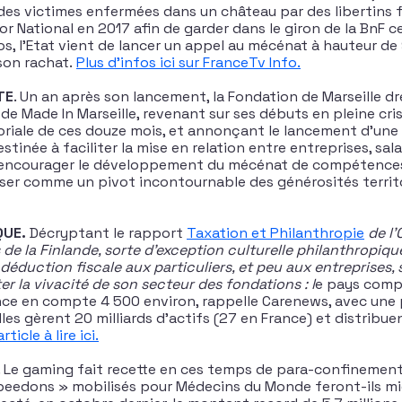
des victimes enfermées dans un château par des libertins 
sor National en 2017 afin de garder dans le giron de la BnF
ros, l’Etat vient de lancer un appel au mécénat à hauteur d
son rachat.
Plus d’infos ici sur FranceTv Info.
TE
. Un an après son lancement, la Fondation de Marseille d
 de Made In Marseille, revenant sur ses débuts en pleine cris
toriale de ces douze mois, et annonçant le lancement d’un
inée à faciliter la mise en relation entre entreprises, sala
 encourager le développement du mécénat de compétences 
ser comme un pivot incontournable des générosités territo
QUE.
Décryptant le rapport
Taxation et Philanthropie
de l’
s de la Finlande, sorte d’exception culturelle philanthropiq
éduction fiscale aux particuliers, et peu aux entreprises, 
r la vivacité de son secteur des fondations : l
e pays comp
nce en compte 4 500 environ, rappelle Carenews, avec une 
lles gèrent 20 milliards d’actifs (27 en France) et distribue
rticle à lire ici.
. Le gaming fait recette en ces temps de para-confinement,
peedons » mobilisés pour Médecins du Monde feront-ils mi