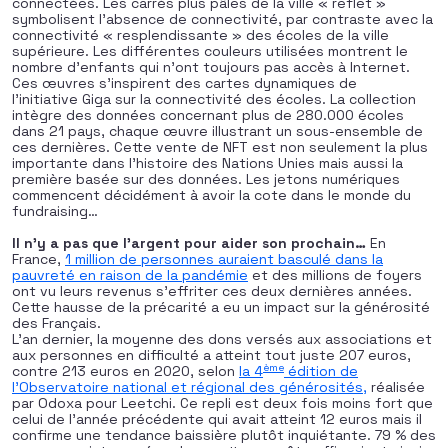
connectées. Les carrés plus pâles de la ville « reflet »
symbolisent l’absence de connectivité, par contraste avec la
connectivité « resplendissante » des écoles de la ville
supérieure. Les différentes couleurs utilisées montrent le
nombre d’enfants qui n’ont toujours pas accès à Internet.
Ces œuvres s’inspirent des cartes dynamiques de
l’initiative Giga sur la connectivité des écoles. La collection
intègre des données concernant plus de 280.000 écoles
dans 21 pays, chaque œuvre illustrant un sous-ensemble de
ces dernières. Cette vente de NFT est non seulement la plus
importante dans l’histoire des Nations Unies mais aussi la
première basée sur des données. Les jetons numériques
commencent décidément à avoir la cote dans le monde du
fundraising…
Il n’y a pas que l’argent pour aider son prochain…
En
France,
1 million de personnes auraient basculé dans la
pauvreté en raison de la pandémie
et des millions de foyers
ont vu leurs revenus s’effriter ces deux dernières années.
Cette hausse de la précarité a eu un impact sur la générosité
des Français.
L’an dernier, la moyenne des dons versés aux associations et
aux personnes en difficulté a atteint tout juste 207 euros,
ème
contre 213 euros en 2020, selon
la 4
édition de
l’Observatoire national et régional des générosités,
réalisée
par Odoxa pour Leetchi. Ce repli est deux fois moins fort que
celui de l’année précédente qui avait atteint 12 euros mais il
confirme une tendance baissière plutôt inquiétante. 79 % des