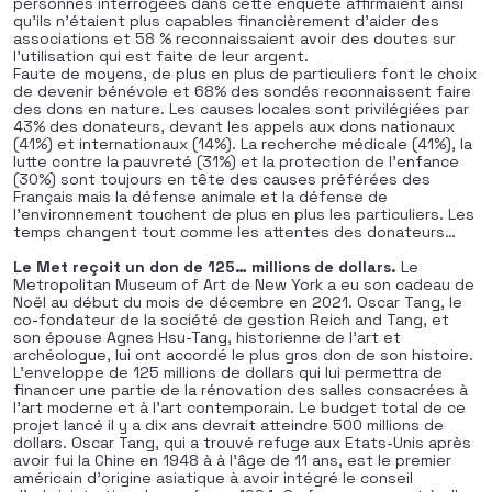
personnes interrogées dans cette enquête affirmaient ainsi
qu’ils n’étaient plus capables financièrement d’aider des
associations et 58 % reconnaissaient avoir des doutes sur
l’utilisation qui est faite de leur argent.
Faute de moyens, de plus en plus de particuliers font le choix
de devenir bénévole et 68% des sondés reconnaissent faire
des dons en nature. Les causes locales sont privilégiées par
43% des donateurs, devant les appels aux dons nationaux
(41%) et internationaux (14%). La recherche médicale (41%), la
lutte contre la pauvreté (31%) et la protection de l’enfance
(30%) sont toujours en tête des causes préférées des
Français mais la défense animale et la défense de
l’environnement touchent de plus en plus les particuliers. Les
temps changent tout comme les attentes des donateurs…
Le Met reçoit un don de 125… millions de dollars.
Le
Metropolitan Museum of Art de New York a eu son cadeau de
Noël au début du mois de décembre en 2021. Oscar Tang, le
co-fondateur de la société de gestion Reich and Tang, et
son épouse Agnes Hsu-Tang, historienne de l’art et
archéologue, lui ont accordé le plus gros don de son histoire.
L’enveloppe de 125 millions de dollars qui lui permettra de
financer une partie de la rénovation des salles consacrées à
l’art moderne et à l’art contemporain. Le budget total de ce
projet lancé il y a dix ans devrait atteindre 500 millions de
dollars. Oscar Tang, qui a trouvé refuge aux Etats-Unis après
avoir fui la Chine en 1948 à à l’âge de 11 ans, est le premier
américain d’origine asiatique à avoir intégré le conseil