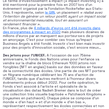
Le terme d’investissement à impact (« impact investing ») a
été mentionné pour la première fois en 2007 lors d’un
évènement organisé par la Fondation Rockefeller aux Etats-
Unis. Il représente, selon
le GIIN,
un placement
« réalisé avec
l’intention de générer un retour positif, ayant un impact social
et environnemental mesurable, tout en assurant un
rendement financier »
.
En France, plus de
4 milliards d’euros ont été investis dans
des programmes à impact en 2020
mais plusieurs dizaines de
millions d’euros par an manquent aux porteur·se·s de projets
en amorçage. C’est pour combler ces trous qu’Impact
Business Angels a été fondé. Investir c’est bien mais investir
pour des projets d’innovation sociale, c’est encore mieux…
Des jetons pour l’UNICEF.
A l’occasion de son 75ème
anniversaire, le Fonds des Nations unies pour l’enfance va
vendre sur la chaîne de blocs Ethereum 1000 jetons non
fongibles (NFT en anglais) basés sur des données en faveur
de la connectivité des écoles. Une partie de ces NFT portera
un filigrane numérique célébrant les 75 ans d’action de
l’UNICEF, tandis que d’autres mettront à l’honneur divers
événements prévus début 2022. Pour cette opération, le
Fonds s’est associé à l’artiste et spécialiste de la
visualisation des datas Nadieh Bremer dans le but de créer
une collection très visuelle baptisée « Patchwork Kingdoms »
(royaumes en patchwork). Chaque pièce se compose d’un
monde « d’en haut » et d’un monde « d’en bas »,
représentant respectivement les écoles connectées et non