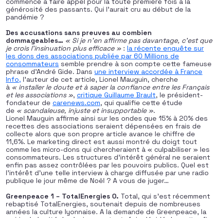
commencé à faire appel pour la toute première fois à la
générosité des passants. Qui l’aurait cru au début de la
pandémie ?
Des accusations sans preuves au combien
dommageables…
« Si je n’en affirme pas davantage, c’est que
je crois l’insinuation plus efficace »
:
la récente enquête sur
les dons des associations publiée par 60 Millions de
consommateurs
semble prendre à son compte cette fameuse
phrase d’André Gide. Dans
une interview accordée à France
Info,
l’auteur de cet article, Lionel Mauguin, cherche
à
« installer le doute et à saper la confiance entre les Français
et les associations »
,
critique Guillaume Brault
, le président-
fondateur de
carenews.com
, qui qualifie cette étude
de
« scandaleuse, injuste et insupportable »
.
Lionel Mauguin affirme ainsi sur les ondes que 15% à 20% des
recettes des associations seraient dépensées en frais de
collecte alors que son propre article avance le chiffre de
11,6%. Le marketing direct est aussi montré du doigt tout
comme les micro-dons qui chercheraient à « culpabiliser » les
consommateurs. Les structures d’intérêt général ne seraient
enfin pas assez contrôlées par les pouvoirs publics. Quel est
l’intérêt d’une telle interview à charge diffusée par une radio
publique le jour même de Noël ? A vous de juger…
Greenpeace 1 – TotalEnergies 0.
Total, qui s’est récemment
rebaptisé TotalEnergies, soutenait depuis de nombreuses
années la culture lyonnaise. A la demande de Greenpeace, la