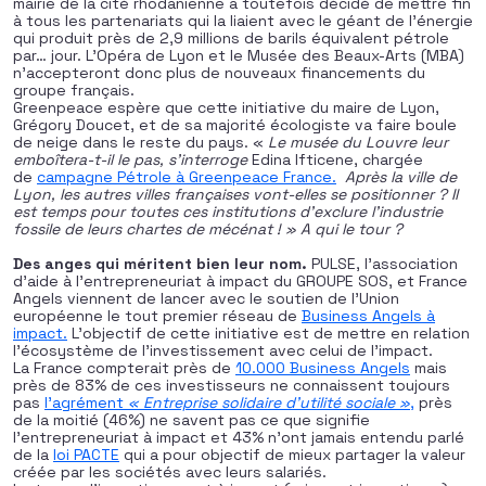
mairie de la cité rhodanienne a toutefois décidé de mettre fin
à tous les partenariats qui la liaient avec le géant de l’énergie
qui produit près de 2,9 millions de barils équivalent pétrole
par… jour. L’Opéra de Lyon et le Musée des Beaux-Arts (MBA)
n’accepteront donc plus de nouveaux financements du
groupe français.
Greenpeace espère que cette initiative du maire de Lyon,
Grégory Doucet, et de sa majorité écologiste va faire boule
de neige dans le reste du pays. «
Le musée du Louvre leur
emboîtera-t-il le pas, s’interroge
Edina Ifticene, chargée
de
campagne Pétrole à Greenpeace France.
Après la ville de
Lyon, les autres villes françaises vont-elles se positionner ? Il
est temps pour toutes ces institutions d’exclure l’industrie
fossile de leurs chartes de mécénat ! » A qui le tour ?
Des anges qui méritent bien leur nom.
PULSE, l’association
d’aide à l’entrepreneuriat à impact du GROUPE SOS, et France
Angels viennent de lancer avec le soutien de l’Union
européenne le tout premier réseau de
Business Angels à
impact.
L’objectif de cette initiative est de mettre en relation
l’écosystème de l’investissement avec celui de l’impact.
La France compterait près de
10.000 Business Angels
mais
près de 83% de ces investisseurs ne connaissent toujours
pas
l’agrément
« Entreprise solidaire d’utilité sociale »
,
près
de la moitié (46%) ne savent pas ce que signifie
l’entrepreneuriat à impact et 43% n’ont jamais entendu parlé
de la
loi PACTE
qui a pour objectif de mieux partager la valeur
créée par les sociétés avec leurs salariés.