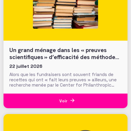
Un grand ménage dans les « preuves
scientifiques » d’efficacité des méthodes
et tactiques de collecte…
22 juillet 2026
Alors que les fundraisers sont souvent friands de
recettes qui ont « fait leurs preuves » ailleurs, une
recherche menée par le Center for Philanthropic
Studies de l’université VU d’Amsterdam pose une
question cruciale : la recherche académique sur la
générosité apporte-t-elle des preuves solides pour
Voir
nourrir les stratégies de