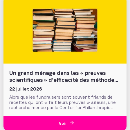
Un grand ménage dans les « preuves
scientifiques » d’efficacité des méthodes
et tactiques de collecte…
22 juillet 2026
Alors que les fundraisers sont souvent friands de
recettes qui ont « fait leurs preuves » ailleurs, une
recherche menée par le Center for Philanthropic
Studies de l’université VU d’Amsterdam pose une
question cruciale : la recherche académique sur la
générosité apporte-t-elle des preuves solides pour
Voir
nourrir les stratégies de