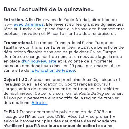
Dans l’actualité de la quinzaine
…
Entretien
. A lire l’interview de Yaële Aferiat, directrice de
l’AFF,
avec Carenews
. Elle revient sur les grandes dynamiques
liées au fundraising : place face à la baisse des financements
publics, innovation et IA, santé mentale des fundraisers…
Transnational
. Le réseau Transnational Giving Europe qui
facilite le don transfrontalier en permettant de bénéficier de
déductions fiscales dans son pays devient Giving Europe.
Derrière ce changement de nom, et un nouveau logo, la mise
en place
d’un nouveau site
et la volonté de simplifier le
parcours des donateurs dans les 19 pays partenaires. A lire
sur le site de
la Fondation de France
.
Objectif JO.
A deux ans des prochains Jeux Olympiques et
Paralympiques, la Fondation du Sport Français poursuit
l’organisation de rencontres entre entreprises et athlètes
de haut niveau. Cette fois son format
Pacte Dating
se tenait
à Lyon pour permettre aux sportifs de la région de trouver
des soutiens.
A lire ici.
Et l’IA ?
France générosités publie son étude 2026 sur
l’usage de l’IA au sein des OSBL. Résultat « surprenant »
selon le baromètre :
plus des deux tiers des répondants
n’utilisent pas l’IA sur leurs canaux de collecte ou ne