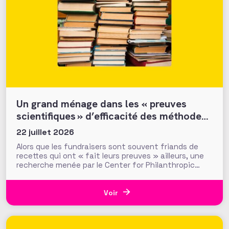
Un grand ménage dans les « preuves
scientifiques » d’efficacité des méthodes
et tactiques de collecte…
22 juillet 2026
Alors que les fundraisers sont souvent friands de
recettes qui ont « fait leurs preuves » ailleurs, une
recherche menée par le Center for Philanthropic
Studies de l’université VU d’Amsterdam pose une
question cruciale : la recherche académique sur la
générosité apporte-t-elle des preuves solides pour
Voir
nourrir les stratégies de