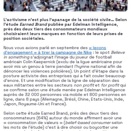
L’activisme n’est plus l’apanage de la société civile… Selon
l’étude
Earned Brand
publiée par Edelman Intelligence,
près des deux tiers des consommateurs mondiaux
choisiraient leurs marques en fonction de leurs prises de
position sociétales.
Nous vous avions parlé en septembre des
« leçons
d’engagement » à tirer la campagne de Nike
: le spot
Believe
in something
s’adjoignait l’image du joueur de football
américain Colin Kaepernick (exclu de la ligue américaine pour
avoir mis un genou à terre pendant l’hymne national afin de
dénoncer les violences policières). Un point d’étape dans la
posture activiste des entreprises qui a fait couler beaucoup
d’encre. Et une modification de la ligne de séparation des
eaux militantes entre les secteurs
non profit
et
for profit
qui
se confirme selon une étude menée par Edelman Intelligence
auprès de 32 000 personnes via mobile et 800 personnes en
ligne, dans 8 pays (Allemagne, Brésil, Chine, Etats-Unis, Inde,
Japon, Royaume-Uni et France).
Selon cette étude Earned Brand, près des deux tiers des
consommateurs (64%) autour du monde affirment avoir une
« consommation de valeurs » (
belief-based consumer
selon
les mots de l’étude) c’est à dire choisir ou boycotter une