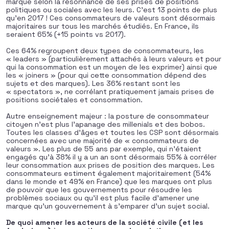
marque selon la résonnance de ses prises de positions
politiques ou sociales avec les leurs. C’est 13 points de plus
qu’en 2017 ! Ces consommateurs de valeurs sont désormais
majoritaires sur tous les marchés étudiés. En France, ils
seraient 65% (+15 points vs 2017).
Ces 64% regroupent deux types de consommateurs, les
« leaders » (particulièrement attachés à leurs valeurs et pour
qui la consommation est un moyen de les exprimer) ainsi que
les « joiners » (pour qui cette consommation dépend des
sujets et des marques). Les 36% restant sont les
« spectators », ne corrélant pratiquement jamais prises de
positions sociétales et consommation.
Autre enseignement majeur : la posture de consommateur
citoyen n’est plus l’apanage des millenials et des bobos.
Toutes les classes d’âges et toutes les CSP sont désormais
concernées avec une majorité de « consommateurs de
valeurs ». Les plus de 55 ans par exemple, qui n’étaient
engagés qu’à 38% il y a un an sont désormais 55% à corréler
leur consommation aux prises de position des marques. Les
consommateurs estiment également majoritairement (54%
dans le monde et 49% en France) que les marques ont plus
de pouvoir que les gouvernements pour résoudre les
problèmes sociaux ou qu’il est plus facile d’amener une
marque qu’un gouvernement à s’emparer d’un sujet social.
De quoi amener les acteurs de la société civile (et les