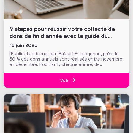
9 étapes pour réussir votre collecte de
dons de fin d’année avec le guide du
fundraising iRaiser
16 juin 2025
[Publirédactionnel par iRaiser] En moyenne, près de
30 % des dons annuels sont réalisés entre novembre
et décembre. Pourtant, chaque année, de
nombreuses associations attendent les dernières
semaines pour préparer leur campagne, risquant de
passer à côté de cette période stratégique. Dans un
Voir
contexte où la concurrence est forte, où