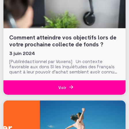
Comment atteindre vos objectifs lors de
votre prochaine collecte de fonds ?
3 juin 2024
[Publirédactionnel par Voxens] Un contexte
favorable aux dons Si les inquiétudes des Français
quant à leur pouvoir d’achat semblent avoir connu
une hausse depuis la montée en flèche de l’inflation,
il semble que cela n’aura pas le même impact sur les
projections de dons qu’ils feront en 2024. En
Voir