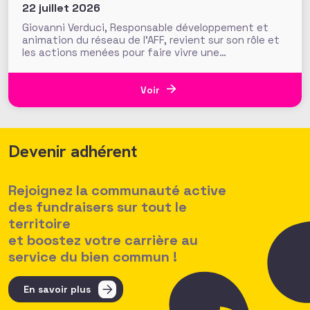
22 juillet 2026
Giovanni Verduci, Responsable développement et
animation du réseau de l’AFF, revient sur son rôle et
les actions menées pour faire vivre une
communauté de fundraisers engagée et active.
L’AFF c’est une équipe, mais c’est aussi et surtout
un réseau. Vous, nos 1350 adhérents, faites la
Voir
richesse et la vivacité de
Devenir adhérent
Rejoignez la communauté active
des fundraisers sur tout le
territoire
et boostez votre carrière au
service du bien commun !
En savoir plus