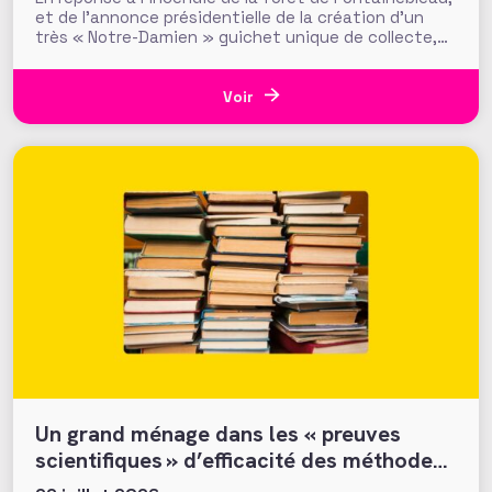
et de l’annonce présidentielle de la création d’un
très « Notre-Damien » guichet unique de collecte,
plus de 700 000 euros ont été mobilisés en moins
d’une semaine par la Fondation du Patrimoine. Alors
que d’autres collectes, par l’ONF ou des particuliers,
Voir
volent au
Un grand ménage dans les « preuves
scientifiques » d’efficacité des méthodes
et tactiques de collecte…