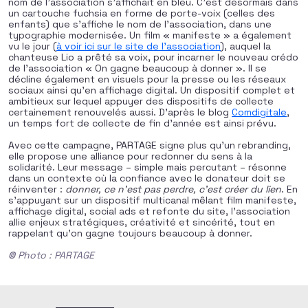
nom de l’association s’affichait en bleu. C’est désormais dans
un cartouche fuchsia en forme de porte-voix (celles des
enfants) que s’affiche le nom de l’association, dans une
typographie modernisée. Un film « manifeste » a également
vu le jour (
à voir ici sur le site de l’association
), auquel la
chanteuse Lio a prêté sa voix, pour incarner le nouveau crédo
de l’association « On gagne beaucoup à donner ». Il se
décline également en visuels pour la presse ou les réseaux
sociaux ainsi qu’en affichage digital. Un dispositif complet et
ambitieux sur lequel appuyer des dispositifs de collecte
certainement renouvelés aussi. D’après le blog
Comdigitale
,
un temps fort de collecte de fin d’année est ainsi prévu.
Avec cette campagne, PARTAGE signe plus qu’un rebranding,
elle propose une alliance pour redonner du sens à la
solidarité. Leur message – simple mais percutant – résonne
dans un contexte où la confiance avec le donateur doit se
réinventer :
donner, ce n’est pas perdre, c’est créer du lien
. En
s’appuyant sur un dispositif multicanal mêlant film manifeste,
affichage digital, social ads et refonte du site, l’association
allie enjeux stratégiques, créativité et sincérité, tout en
rappelant qu’on gagne toujours beaucoup à donner.
©
Photo : PARTAGE