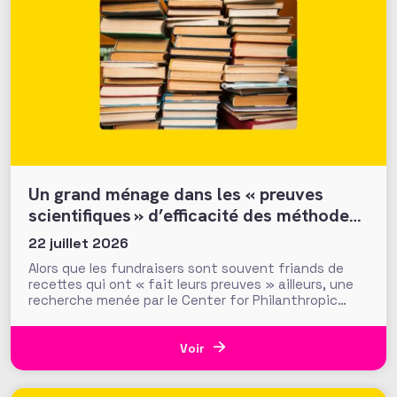
Un grand ménage dans les « preuves
scientifiques » d’efficacité des méthodes
et tactiques de collecte…
22 juillet 2026
Alors que les fundraisers sont souvent friands de
recettes qui ont « fait leurs preuves » ailleurs, une
recherche menée par le Center for Philanthropic
Studies de l’université VU d’Amsterdam pose une
question cruciale : la recherche académique sur la
générosité apporte-t-elle des preuves solides pour
Voir
nourrir les stratégies de