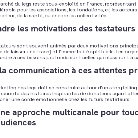
arché du legs reste sous-exploité en France, représentant
rable pour les associations, les fondations, et les acteurs 
rieur, de la santé, ou encore les collectivités.
dre les motivations des testateurs
ateurs sont souvent animés par deux motivations principal
e de laisser une trace) et l’immortalité spirituelle. Les orga
ndre à ces besoins profonds sont celles qui réussiront à ca
 la communication à ces attentes p
keting des legs doit se construire autour d’un storytelling 
t raconte des histoires inspirantes de donateurs ayant effe
her une corde émotionnelle chez les futurs testateurs​
 une approche multicanale pour tou
audiences