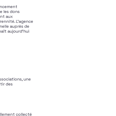
nancement
ue les dons
ent aux
rennité. L’agence
nelle auprès de
aît aujourd’hui
ssociations, une
tir des
ellement collecté