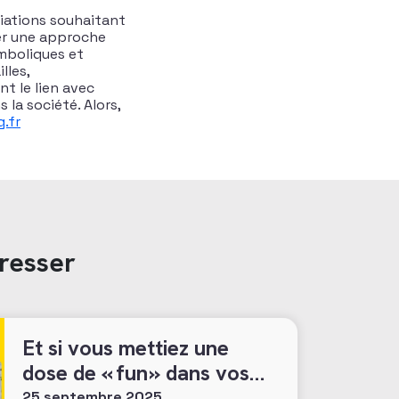
ciations souhaitant
ter une approche
ymboliques et
lles,
t le lien avec
 la société. Alors,
.fr
resser
Et si vous mettiez une
dose de « fun » dans vos
stratégies legs ?
25 septembre 2025