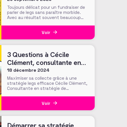
Toujours délicat pour un fundraiser de
parler de legs sans paraître morbide.
Avec au résultat souvent beaucoup
d’euphémismes, d’allégories,
d’évocations de la « vie d’après »,
Voir
rendue possible par la transmission à
une bonne cause. Mais à en croire les
initiatives anglo-saxonnes, il y aurait
matière à mettre beaucoup plus de
3 Questions à Cécile
liberté
Clément, consultante en
stratégie de
18 décembre 2024
communication et de
Maximiser sa collecte grâce à une
stratégie legs efficace Cécile Clément,
collecte de fonds
Consultante en stratégie de
communication et de collecte de
fonds du secteur non-profit répond à 3
Voir
questions sur le développement d’une
stratégie legs : Que représentent les
legs et les donations pour les acteurs
de l’intérêt général ? Les
Démarrer sa stratégie