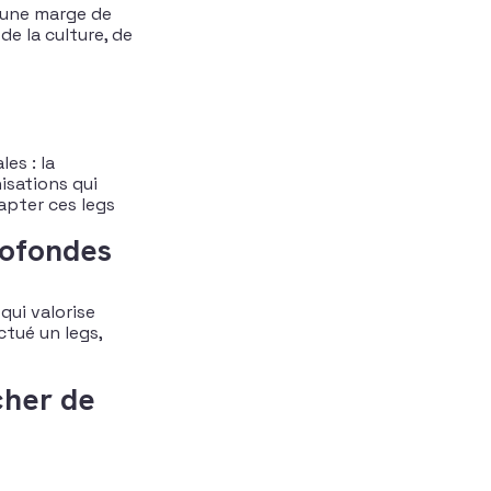
 une marge de
de la culture, de
es : la
nisations qui
pter ces legs​
rofondes
qui valorise
ctué un legs,
cher de