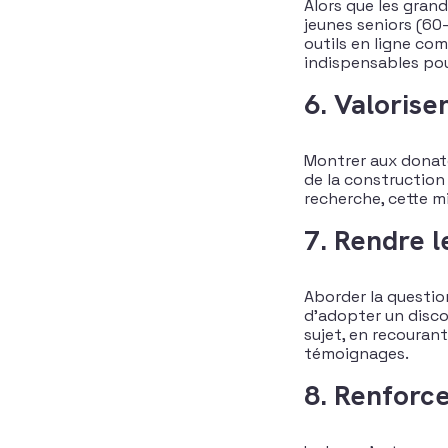
Alors que les gran
jeunes seniors (60
outils en ligne co
indispensables pou
6. Valorise
Montrer aux donateu
de la constructio
recherche, cette m
7. Rendre l
Aborder la question
d’adopter un disco
sujet, en recouran
témoignages​.
8. Renforce