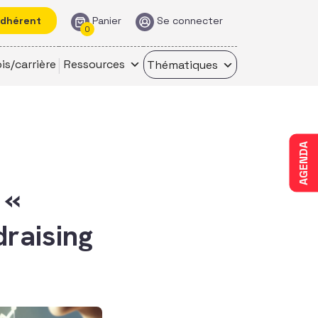
adhérent
Panier
Se connecter
0
is/carrière
Ressources
Thématiques
AGENDA
 «
draising