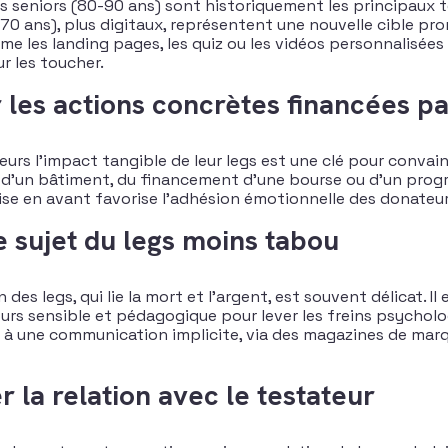
ds seniors (80-90 ans) sont historiquement les principaux t
-70 ans), plus digitaux, représentent une nouvelle cible pr
mme les landing pages, les quiz ou les vidéos personnalisée
r les toucher.
r les actions concrètes financées pa
rs l’impact tangible de leur legs est une clé pour convainc
n d’un bâtiment, du financement d’une bourse ou d’un pro
ise en avant favorise l’adhésion émotionnelle des donateurs
e sujet du legs moins tabou
 des legs, qui lie la mort et l’argent, est souvent délicat. I
urs sensible et pédagogique pour lever les freins psycholog
t à une communication implicite, via des magazines de mar
r la relation avec le testateur