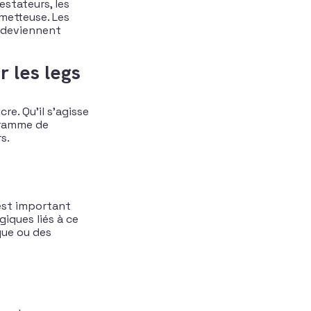
estateurs, les
ometteuse. Les
s deviennent
r les legs
re. Qu’il s’agisse
gramme de
​.
l est important
iques liés à ce
que ou des