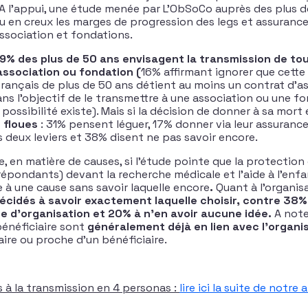
A l’appui, une étude menée par L’ObSoCo auprès des plus d
ou en creux les marges de progression des legs et assurance
ssociation et fondations.
9%
des plus de 50 ans envisagent la transmission de tou
association ou fondation (
16% affirmant ignorer que cette 
 français de plus de 50 ans détient au moins un contrat d’a
ans l’objectif de le transmettre à une association ou une f
possibilité existe). Mais si la décision de donner à sa mort 
 floues
: 31% pensent léguer, 17% donner via leur assurance
les deux leviers et 38% disent ne pas savoir encore.
, en matière de causes, si l’étude pointe que la protection
épondants) devant la recherche médicale et l’aide à l’enfan
e à une cause sans savoir laquelle encore
.
Quant à l’organisa
décidés à savoir exactement laquelle choisir, contre 38
pe d’organisation et 20% à n’en avoir aucune idée.
A note
bénéficiaire sont
généralement déjà en lien avec l’organi
aire ou proche d’un bénéficiaire.
rs à la transmission en 4 personas :
lire ici la suite de notre a