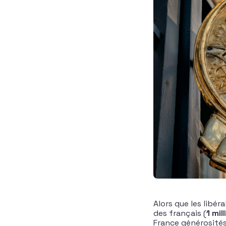
Alors que les libér
des français (
1 mil
France générosités 