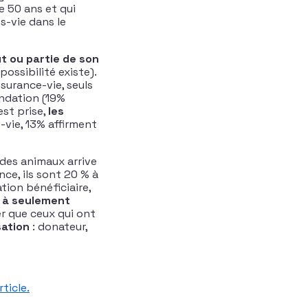
e 50 ans et qui
s-vie dans le
t ou partie de son
possibilité existe).
ssurance-vie, seuls
ondation (19%
est prise,
les
-vie, 13% affirment
 des animaux arrive
ce, ils sont 20 % à
tion bénéficiaire,
% à seulement
r que ceux qui ont
sation
: donateur,
rticle.