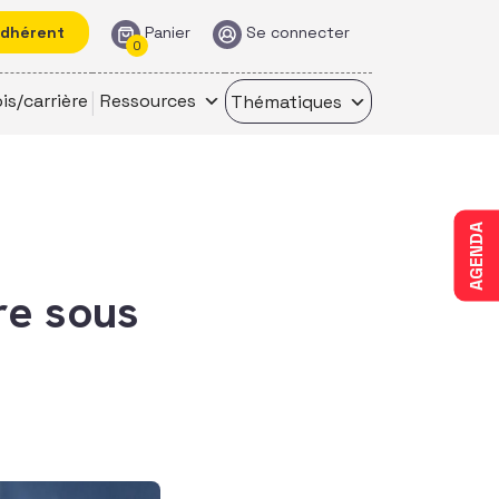
adhérent
Panier
Se connecter
0
is/carrière
Ressources
Thématiques
AGENDA
re sous