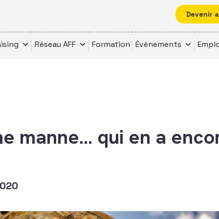
Devenir 
ising
Réseau AFF
Formation
Événements
Emplo
ne manne… qui en a enco
2020