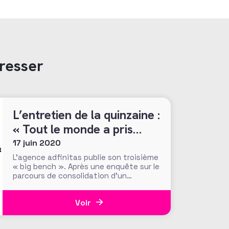
resser
L’entretien de la quinzaine :
« Tout le monde a pris
conscience qu’il va
17 juin 2020
mourir »
L’agence adfinitas publie son troisième
« big bench ». Après une enquête sur le
parcours de consolidation d’un
nouveau donateur digital en 2018 (lire
ici notre article) et l’analyse des
Voir
variations du parcours à la suite d’un
premier don en ligne selon trois
typologies de donateurs l’an dernier