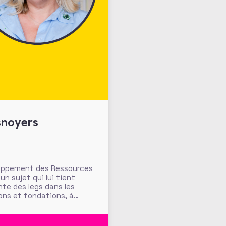
snoyers
loppement des Ressources
un sujet qui lui tient
nte des legs dans les
ons et fondations, à
s de l’histoire de France,