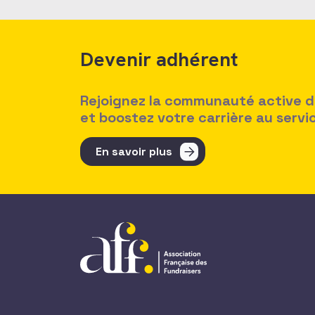
Devenir adhérent
Rejoignez la communauté active des
et boostez votre carrière au serv
En savoir plus