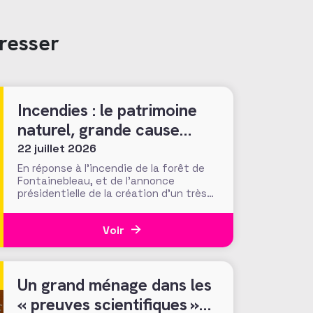
resser
Incendies : le patrimoine
naturel, grande cause
nationale ?
22 juillet 2026
En réponse à l’incendie de la forêt de
Fontainebleau, et de l’annonce
présidentielle de la création d’un très
« Notre-Damien » guichet unique de
collecte, plus de 700 000 euros ont été
Voir
mobilisés en moins d’une semaine par la
Fondation du Patrimoine. Alors que
d’autres collectes, par l’ONF ou des
particuliers, volent au
Un grand ménage dans les
« preuves scientifiques »