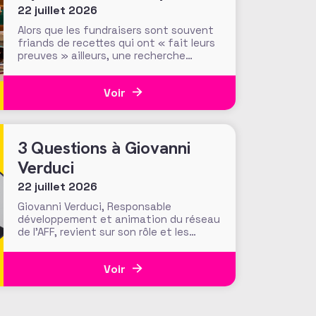
d’efficacité des méthodes
22 juillet 2026
et tactiques de collecte…
Alors que les fundraisers sont souvent
friands de recettes qui ont « fait leurs
preuves » ailleurs, une recherche
menée par le Center for Philanthropic
Studies de l’université VU d’Amsterdam
Voir
pose une question cruciale : la
recherche académique sur la
générosité apporte-t-elle des preuves
solides pour nourrir les stratégies de
3 Questions à Giovanni
Verduci
22 juillet 2026
Giovanni Verduci, Responsable
développement et animation du réseau
de l’AFF, revient sur son rôle et les
actions menées pour faire vivre une
communauté de fundraisers engagée
Voir
et active. L’AFF c’est une équipe, mais
c’est aussi et surtout un réseau. Vous,
nos 1350 adhérents, faites la richesse
et la vivacité de