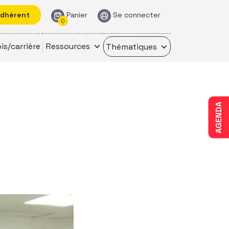
adhérent
Panier
Se connecter
0
is/carrière
Ressources
Thématiques
AGENDA