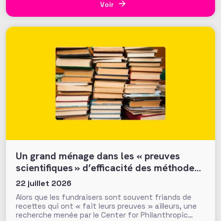
général. Fonds de dotation dormants, fondations
Voir
abritées, prévention des conflits d’intérêt et
définition
Un grand ménage dans les « preuves
scientifiques » d’efficacité des méthodes
et tactiques de collecte…
22 juillet 2026
Alors que les fundraisers sont souvent friands de
recettes qui ont « fait leurs preuves » ailleurs, une
recherche menée par le Center for Philanthropic