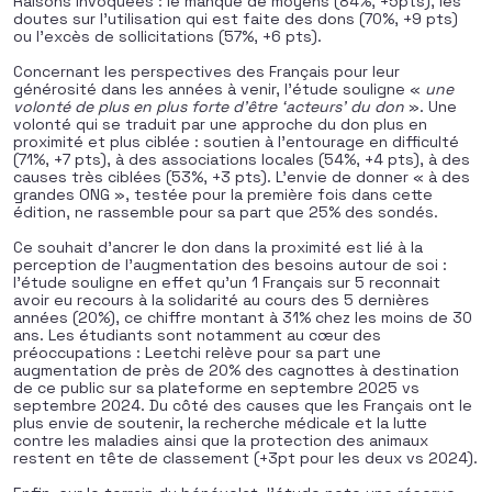
Raisons invoquées : le manque de moyens (84%, +5pts), les
doutes sur l’utilisation qui est faite des dons (70%, +9 pts)
ou l’excès de sollicitations (57%, +6 pts).
Concernant les perspectives des Français pour leur
générosité dans les années à venir, l’étude souligne «
une
volonté de plus en plus forte d’être ‘acteurs’ du don
». Une
volonté qui se traduit par une approche du don plus en
proximité et plus ciblée : soutien à l’entourage en difficulté
(71%, +7 pts), à des associations locales (54%, +4 pts), à des
causes très ciblées (53%, +3 pts). L’envie de donner « à des
grandes ONG », testée pour la première fois dans cette
édition, ne rassemble pour sa part que 25% des sondés.
Ce souhait d’ancrer le don dans la proximité est lié à la
perception de l’augmentation des besoins autour de soi :
l’étude souligne en effet qu’un 1 Français sur 5 reconnait
avoir eu recours à la solidarité au cours des 5 dernières
années (20%), ce chiffre montant à 31% chez les moins de 30
ans. Les étudiants sont notamment au cœur des
préoccupations : Leetchi relève pour sa part une
augmentation de près de 20% des cagnottes à destination
de ce public sur sa plateforme en septembre 2025 vs
septembre 2024. Du côté des causes que les Français ont le
plus envie de soutenir, la recherche médicale et la lutte
contre les maladies ainsi que la protection des animaux
restent en tête de classement (+3pt pour les deux vs 2024).