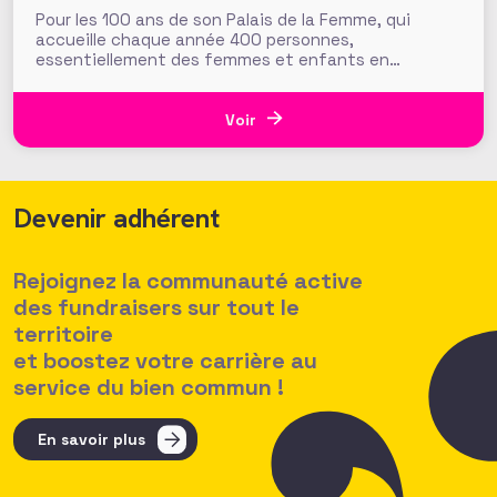
Pour les 100 ans de son Palais de la Femme, qui
accueille chaque année 400 personnes,
essentiellement des femmes et enfants en
situation de précarité, la Fondation de l’Armée du
Salut déroule le tapis rouge avec « L’Odyssée de
Nour » : un film d’animation assisté par IA qui
Voir
emprunte les
Devenir adhérent
Rejoignez la communauté active
des fundraisers sur tout le
territoire
et boostez votre carrière au
service du bien commun !
En savoir plus