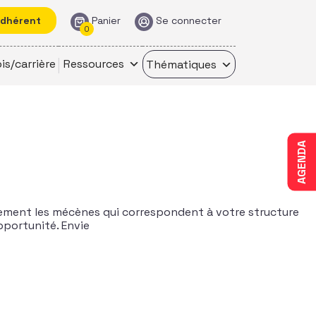
adhérent
Panier
Se connecter
0
is/carrière
Ressources
Thématiques
AGENDA
lement les mécènes qui correspondent à votre structure
pportunité. Envie