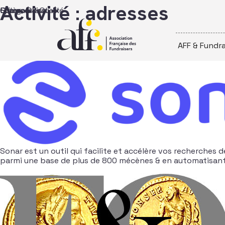
Passer au contenu
Activité :
adresses
Sonar
Epargne & Qualité
Critère Direct
Comparadise
AFF & Fundra
Sonar est un outil qui facilite et accélère vos recherche
parmi une base de plus de 800 mécènes & en automatisant v