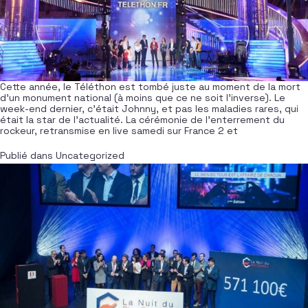
Cette année, le Téléthon est tombé juste au moment de la mort
d’un monument national (à moins que ce ne soit l’inverse). Le
week-end dernier, c’était Johnny, et pas les maladies rares, qui
était la star de l’actualité. La cérémonie de l’enterrement du
rockeur, retransmise en live samedi sur France 2 et
Publié dans
Uncategorized