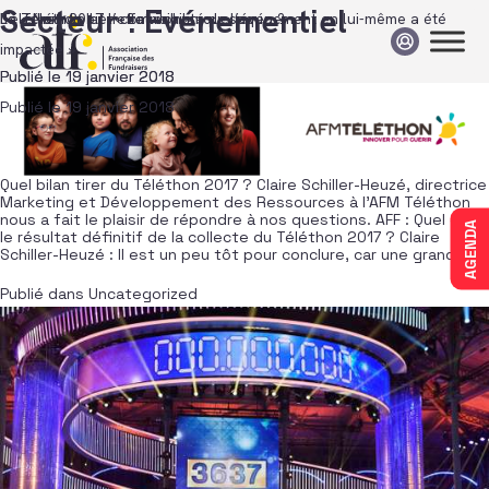
Passer au contenu
Secteur :
Evénementiel
Téléthon 2017 : « La visibilité de l’événement en lui-même a été
Le Téléthon et l’effet Johnny…
La « Nuit du bien commun » : quesaquo ?
impactée »
Publié le
Publié le
19 janvier 2018
19 janvier 2018
Publié le
19 janvier 2018
Quel bilan tirer du Téléthon 2017 ? Claire Schiller-Heuzé, directrice
Marketing et Développement des Ressources à l’AFM Téléthon
nous a fait le plaisir de répondre à nos questions. AFF : Quel est
AGENDA
le résultat définitif de la collecte du Téléthon 2017 ? Claire
Schiller-Heuzé : Il est un peu tôt pour conclure, car une grande
Publié dans
Uncategorized