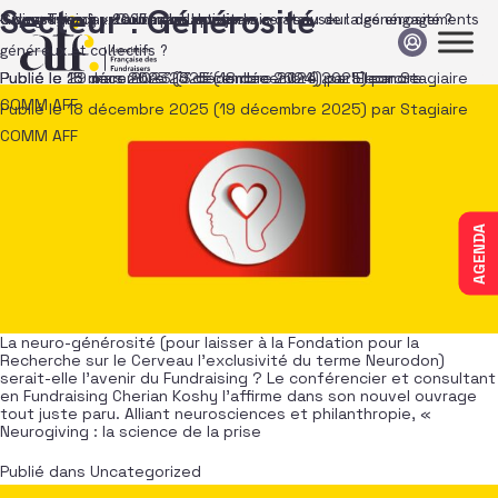
Passer au contenu
Secteur :
Générosité
« Neurogiving » : comment activer le cerveau de la générosité ?
Giving Tuesday 2025 : plus que jamais catalyseur des engagements
3 questions à … Guillaume Housse
3 questions à … Laurence Lepetit
généreux et collectifs ?
Publié le
Publié le
Publié le
18 décembre 2025
29 mars 2023
15 mars 2023
(3 décembre 2024)
(3 décembre 2024)
(18 décembre 2025)
par
par
Eleonore
Eleonore
par
Stagiaire
COMM AFF
Publié le
18 décembre 2025
(19 décembre 2025)
par
Stagiaire
COMM AFF
AGENDA
La neuro-générosité (pour laisser à la Fondation pour la
Recherche sur le Cerveau l’exclusivité du terme Neurodon)
serait-elle l’avenir du Fundraising ? Le conférencier et consultant
en Fundraising Cherian Koshy l’affirme dans son nouvel ouvrage
tout juste paru. Alliant neurosciences et philanthropie, «
Neurogiving : la science de la prise
Publié dans
Uncategorized