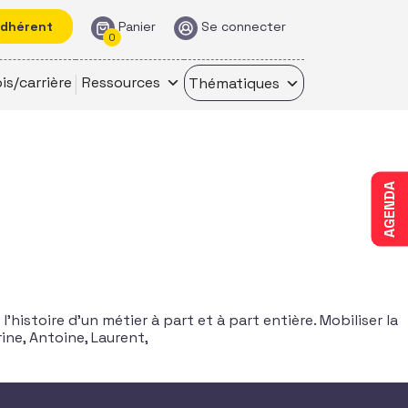
adhérent
Panier
Se connecter
0
is/carrière
Ressources
Thématiques
AGENDA
’histoire d’un métier à part et à part entière. Mobiliser la
rine, Antoine, Laurent,