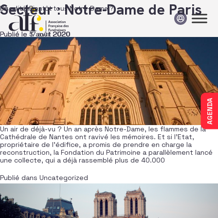
Passer au contenu
Secteur :
Notre-Dame de Paris
Fiscalité. Bientôt tous Notre-Dame ?
Un an après…
Publié le
Publié le
3 août 2020
17 avril 2020
AGENDA
Un air de déjà-vu ? Un an après Notre-Dame, les flammes de la
Cathédrale de Nantes ont ravivé les mémoires. Et si l’Etat,
propriétaire de l’édifice, a promis de prendre en charge la
reconstruction, la Fondation du Patrimoine a parallèlement lancé
une collecte, qui a déjà rassemblé plus de 40.000
Publié dans
Uncategorized