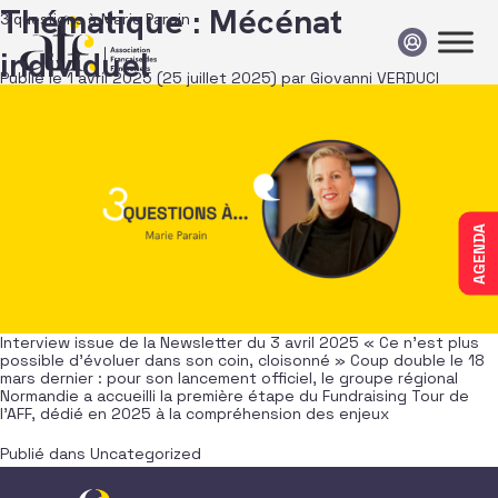
Passer au contenu
Thématique :
Mécénat
3 questions à Marie Parain
individuel
Publié le
1 avril 2025
(25 juillet 2025)
par
Giovanni VERDUCI
AGENDA
Interview issue de la Newsletter du 3 avril 2025 « Ce n’est plus
possible d’évoluer dans son coin, cloisonné » Coup double le 18
mars dernier : pour son lancement officiel, le groupe régional
Normandie a accueilli la première étape du Fundraising Tour de
l’AFF, dédié en 2025 à la compréhension des enjeux
Publié dans
Uncategorized