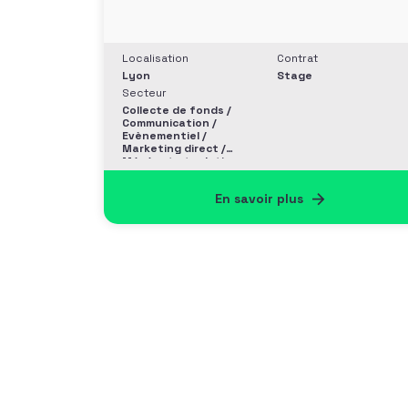
Localisation
Contrat
Lyon
Stage
Secteur
Collecte de fonds /
Communication /
Evènementiel /
Marketing direct /
Mécénat et relation
entreprise
En savoir plus