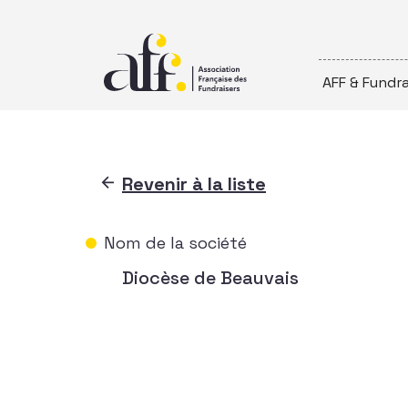
Passer au contenu
AFF & Fundra
Revenir à la liste
Nom de la société
Diocèse de Beauvais