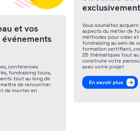
exclusivement
Vous souhaitez acquérir 
eau et vos
aspects du métier de fund
x événements
méthodes pour créer et
fundraising au sein de v
formation certifiant, v
25 thématiques tout au
construire votre parcour
les, conférences
avec votre projet
és, fundraising tours,
ents tout au long de
En savoir plus
rmettre de rencontrer
 et de monter en