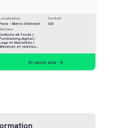
Localisation
Contrat
Paris – Métro Châtelet
CDI
Secteur
Collecte de fonds /
Fundraising digital /
Legs et libéralités /
Mécénat et relation
entreprise /
Philanthropie et
Grands donateurs
En savoir plus
formation