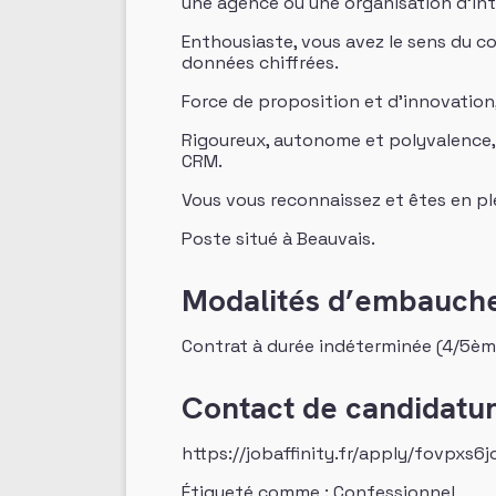
une agence ou une organisation d’int
Enthousiaste, vous avez le sens du co
données chiffrées.
Force de proposition et d’innovation, 
Rigoureux, autonome et polyvalence, v
CRM.
Vous vous reconnaissez et êtes en ple
Poste situé à Beauvais.
Modalités d’embauch
Contrat à durée indéterminée (4/5èm
Contact de candidatu
https://jobaffinity.fr/apply/fovpxs
Étiqueté comme : Confessionnel