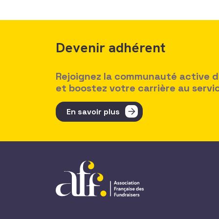
Devenir adhérent
Rejoignez la communauté active des
et boostez votre carrière au serv
En savoir plus