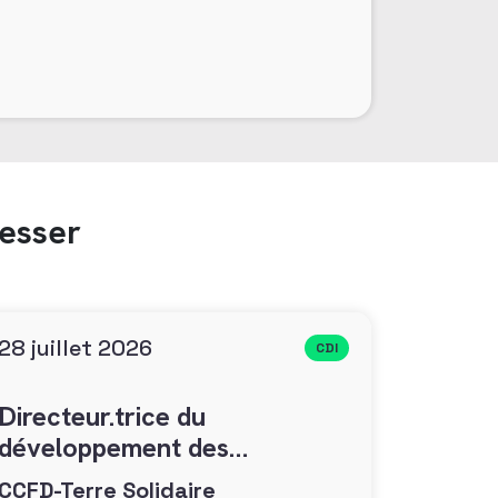
resser
28 juillet 2026
CDI
Directeur.trice du
développement des
générosités (F/H)
CCFD-Terre Solidaire