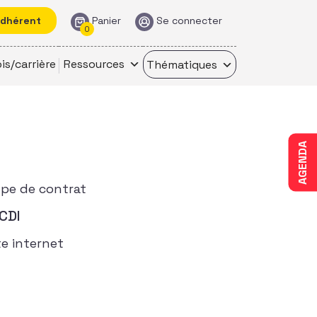
adhérent
Panier
Se connecter
0
is/carrière
Ressources
Thématiques
AGENDA
pe de contrat
CDI
te internet