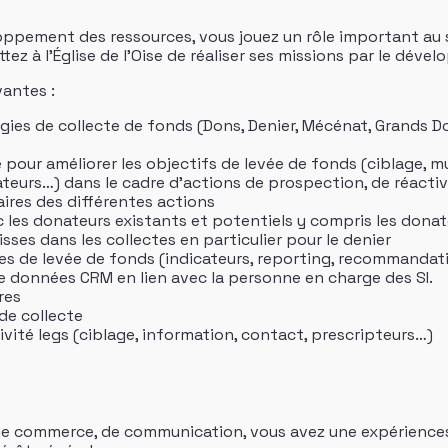
ppement des ressources, vous jouez un rôle important au s
ez à l’Église de l’Oise de réaliser ses missions par le déve
vantes :
gies de collecte de fonds (Dons, Denier, Mécénat, Grands 
ur améliorer les objectifs de levée de fonds (ciblage, mul
urs…) dans le cadre d’actions de prospection, de réactiva
aires des différentes actions
ec les donateurs existants et potentiels y compris les donat
sses dans les collectes en particulier pour le denier
es de levée de fonds (indicateurs, reporting, recommandat
 de données CRM en lien avec la personne en charge des SI.
res
 de collecte
ivité legs (ciblage, information, contact, prescripteurs…)
de commerce, de communication, vous avez une expériences