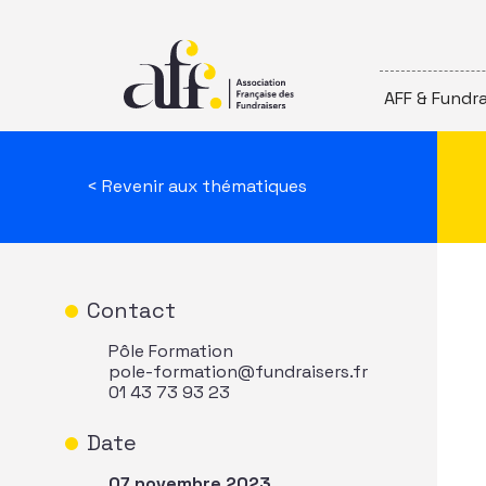
Passer au contenu
AFF & Fundra
< Revenir aux thématiques
Contact
Pôle Formation
pole-formation@fundraisers.fr
01 43 73 93 23
Date
07 novembre 2023