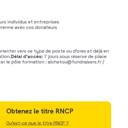
rs individus et entreprises
pérenne avec vos donateurs
rienter vers ce type de poste ou d’ores et déjà en
tion.
Délai d’accès:
7 jours sous réserve de place
er le pôle formation : aichetou@fundraisers.fr /
Obtenez le titre RNCP
Qu'est-ce que le titre RNCP ?