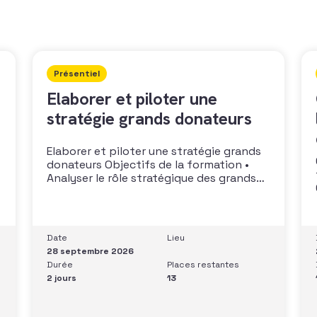
Présentiel
Elaborer et piloter une
stratégie grands donateurs
Elaborer et piloter une stratégie grands
donateurs Objectifs de la formation •
Analyser le rôle stratégique des grands
donateurs• Identifier et prioriser les
cibles à fort potentiel• Structurer une
stratégie alignée avec les moyens
disponibles• Mobiliser la gouvernance et
Date
Lieu
les parties prenantes• Construire un
28 septembre 2026
argumentaire personnalisé et piloter le
Durée
Places restantes
parcours
2 jours
13