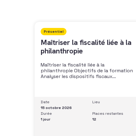
Présentiel
Maîtriser la fiscalité liée à la
philanthropie
Maîtriser la fiscalité liée à la
philanthropie Objectifs de la formation
Analyser les dispositifs fiscaux
applicables aux dons et libéralités
Intégrer la fiscalité dans une stratégie de
développement Sécuriser les pratiques
et les discours auprès des donateurs
Date
Lieu
Identifier les situations nécessitant un
15 octobre 2026
arbitrage juridique Compétences et
Durée
Places restantes
aptitudes Comprendre les régimes
1 jour
12