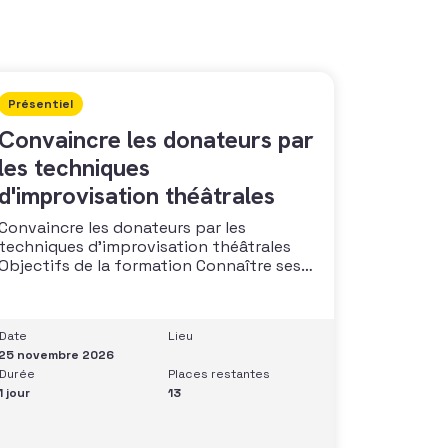
Présentiel
Convaincre les donateurs par
les techniques
d'improvisation théâtrales
Convaincre les donateurs par les
techniques d’improvisation théâtrales
Objectifs de la formation Connaître ses
capacités naturelles dans l’art de
convaincre et d’influencer : apprendre
quelle image chacun dégage, quel est
Date
Lieu
son degré de force de conviction et sur
25 novembre 2026
quoi elle se fonde (mots, attitude, …),
Durée
Places restantes
quelle est sa situation de
1 jour
13