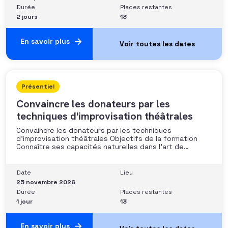
Durée
Places restantes
2 jours
13
En savoir plus
Présentiel
Convaincre les donateurs par les
techniques d'improvisation théâtrales
Convaincre les donateurs par les techniques
d’improvisation théâtrales Objectifs de la formation
Connaître ses capacités naturelles dans l’art de
convaincre et d’influencer : apprendre quelle image
chacun dégage, quel est son degré de force de
conviction et sur quoi elle se fonde (mots, attitude, …),
Date
Lieu
quelle est sa situation de
25 novembre 2026
Durée
Places restantes
1 jour
13
En savoir plus