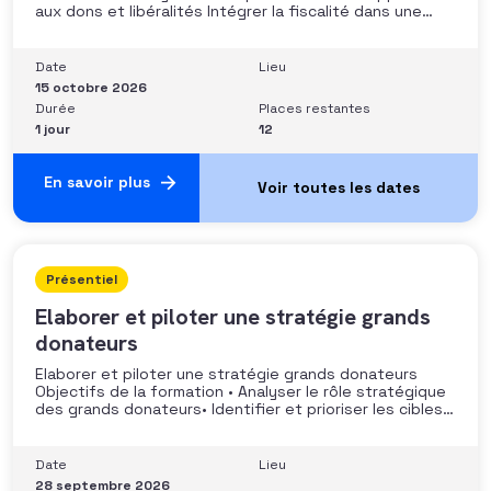
aux dons et libéralités Intégrer la fiscalité dans une
stratégie de développement Sécuriser les pratiques et
les discours auprès des donateurs Identifier les
situations nécessitant un arbitrage juridique
Date
Lieu
Compétences et aptitudes Comprendre les régimes
15 octobre 2026
Durée
Places restantes
1 jour
12
En savoir plus
Présentiel
Elaborer et piloter une stratégie grands
donateurs
Elaborer et piloter une stratégie grands donateurs
Objectifs de la formation • Analyser le rôle stratégique
des grands donateurs• Identifier et prioriser les cibles à
fort potentiel• Structurer une stratégie alignée avec
les moyens disponibles• Mobiliser la gouvernance et les
parties prenantes• Construire un argumentaire
Date
Lieu
personnalisé et piloter le parcours
28 septembre 2026