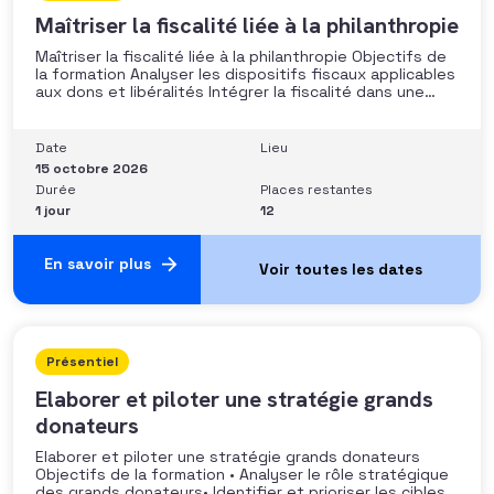
Maîtriser la fiscalité liée à la philanthropie
Maîtriser la fiscalité liée à la philanthropie Objectifs de
la formation Analyser les dispositifs fiscaux applicables
aux dons et libéralités Intégrer la fiscalité dans une
stratégie de développement Sécuriser les pratiques et
les discours auprès des donateurs Identifier les
situations nécessitant un arbitrage juridique
Date
Lieu
Compétences et aptitudes Comprendre les régimes
15 octobre 2026
Durée
Places restantes
1 jour
12
En savoir plus
Présentiel
Elaborer et piloter une stratégie grands
donateurs
Elaborer et piloter une stratégie grands donateurs
Objectifs de la formation • Analyser le rôle stratégique
des grands donateurs• Identifier et prioriser les cibles à