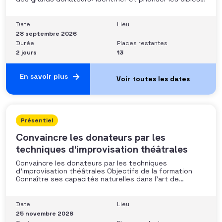
fort potentiel• Structurer une stratégie alignée avec
les moyens disponibles• Mobiliser la gouvernance et les
parties prenantes• Construire un argumentaire
Date
Lieu
personnalisé et piloter le parcours
28 septembre 2026
Durée
Places restantes
2 jours
13
En savoir plus
Présentiel
Convaincre les donateurs par les
techniques d'improvisation théâtrales
Convaincre les donateurs par les techniques
d’improvisation théâtrales Objectifs de la formation
Connaître ses capacités naturelles dans l’art de
convaincre et d’influencer : apprendre quelle image
chacun dégage, quel est son degré de force de
conviction et sur quoi elle se fonde (mots, attitude, …),
Date
Lieu
quelle est sa situation de
25 novembre 2026