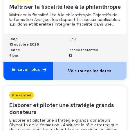
Maîtriser la fiscalité liée à la philanthropie
Maîtriser la fiscalité liée à la philanthropie Objectifs de
la formation Analyser les dispositifs fiscaux applicables
aux dons et libéralités Intégrer la fiscalité dans une
stratégie de développement Sécuriser les pratiques et
les discours auprès des donateurs Identifier les
situations nécessitant un arbitrage juridique
Date
Lieu
Compétences et aptitudes Comprendre les régimes
15 octobre 2026
Durée
Places restantes
1 jour
12
En savoir plus
Présentiel
Elaborer et piloter une stratégie grands
donateurs
Elaborer et piloter une stratégie grands donateurs
Objectifs de la formation • Analyser le rôle stratégique
des grands donateurs• Identifier et prioriser les cibles à