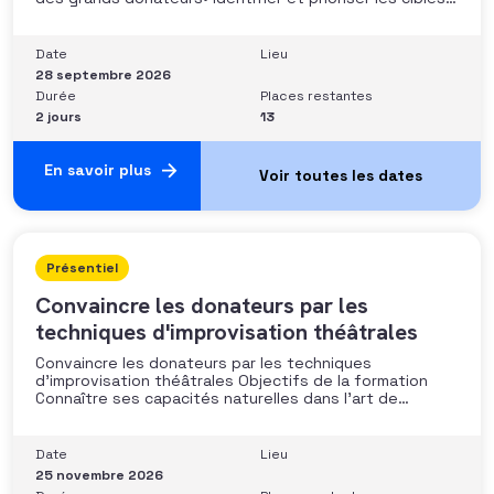
fort potentiel• Structurer une stratégie alignée avec
les moyens disponibles• Mobiliser la gouvernance et les
parties prenantes• Construire un argumentaire
Date
Lieu
personnalisé et piloter le parcours
28 septembre 2026
Durée
Places restantes
2 jours
13
En savoir plus
Présentiel
Convaincre les donateurs par les
techniques d'improvisation théâtrales
Convaincre les donateurs par les techniques
d’improvisation théâtrales Objectifs de la formation
Connaître ses capacités naturelles dans l’art de
convaincre et d’influencer : apprendre quelle image
chacun dégage, quel est son degré de force de
conviction et sur quoi elle se fonde (mots, attitude, …),
Date
Lieu
quelle est sa situation de
25 novembre 2026