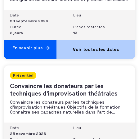
fort potentiel• Structurer une stratégie alignée avec
les moyens disponibles• Mobiliser la gouvernance et les
parties prenantes• Construire un argumentaire
Date
Lieu
personnalisé et piloter le parcours
28 septembre 2026
Durée
Places restantes
2 jours
13
En savoir plus
Présentiel
Convaincre les donateurs par les
techniques d'improvisation théâtrales
Convaincre les donateurs par les techniques
d’improvisation théâtrales Objectifs de la formation
Connaître ses capacités naturelles dans l’art de
convaincre et d’influencer : apprendre quelle image
chacun dégage, quel est son degré de force de
conviction et sur quoi elle se fonde (mots, attitude, …),
Date
Lieu
quelle est sa situation de
25 novembre 2026