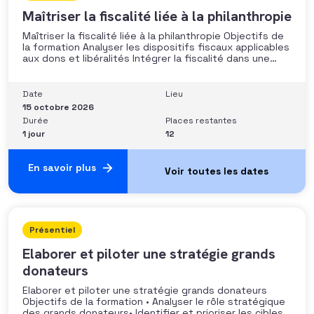
Maîtriser la fiscalité liée à la philanthropie
Maîtriser la fiscalité liée à la philanthropie Objectifs de
la formation Analyser les dispositifs fiscaux applicables
aux dons et libéralités Intégrer la fiscalité dans une
stratégie de développement Sécuriser les pratiques et
les discours auprès des donateurs Identifier les
situations nécessitant un arbitrage juridique
Date
Lieu
Compétences et aptitudes Comprendre les régimes
15 octobre 2026
Durée
Places restantes
1 jour
12
En savoir plus
Présentiel
Elaborer et piloter une stratégie grands
donateurs
Elaborer et piloter une stratégie grands donateurs
Objectifs de la formation • Analyser le rôle stratégique
des grands donateurs• Identifier et prioriser les cibles à