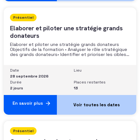
Présentiel
Elaborer et piloter une stratégie grands
donateurs
Elaborer et piloter une stratégie grands donateurs
Objectifs de la formation • Analyser le rôle stratégique
des grands donateurs• Identifier et prioriser les cibles à
fort potentiel• Structurer une stratégie alignée avec
les moyens disponibles• Mobiliser la gouvernance et les
parties prenantes• Construire un argumentaire
Date
Lieu
personnalisé et piloter le parcours
28 septembre 2026
Durée
Places restantes
2 jours
13
En savoir plus
Présentiel