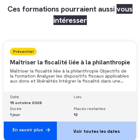
Ces formations pourraient aussi
vous
intéresser
Présentiel
Maîtriser la fiscalité liée à la philanthropie
Maîtriser la fiscalité liée à la philanthropie Objectifs de
la formation Analyser les dispositifs fiscaux applicables
aux dons et libéralités Intégrer la fiscalité dans une
stratégie de développement Sécuriser les pratiques et
les discours auprès des donateurs Identifier les
situations nécessitant un arbitrage juridique
Date
Lieu
Compétences et aptitudes Comprendre les régimes
15 octobre 2026
Durée
Places restantes
1 jour
12
En savoir plus