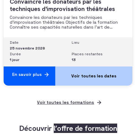
Convaincre les donateurs par les
techniques d'improvisation théâtrales
Convaincre les donateurs par les techniques
d’improvisation théâtrales Objectifs de la formation
Connaître ses capacités naturelles dans l’art de
convaincre et d’influencer : apprendre quelle image
chacun dégage, quel est son degré de force de
conviction et sur quoi elle se fonde (mots, attitude, …),
Date
Lieu
quelle est sa situation de
25 novembre 2026
Durée
Places restantes
1 jour
13
En savoir plus
Voir toutes les formations
Découvrir
l’offre de formation