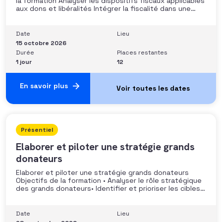
la formation Analyser les dispositifs fiscaux applicables
aux dons et libéralités Intégrer la fiscalité dans une
stratégie de développement Sécuriser les pratiques et
les discours auprès des donateurs Identifier les
situations nécessitant un arbitrage juridique
Date
Lieu
Compétences et aptitudes Comprendre les régimes
15 octobre 2026
Durée
Places restantes
1 jour
12
En savoir plus
Présentiel
Elaborer et piloter une stratégie grands
donateurs
Elaborer et piloter une stratégie grands donateurs
Objectifs de la formation • Analyser le rôle stratégique
des grands donateurs• Identifier et prioriser les cibles à
fort potentiel• Structurer une stratégie alignée avec
les moyens disponibles• Mobiliser la gouvernance et les
parties prenantes• Construire un argumentaire
Date
Lieu
personnalisé et piloter le parcours