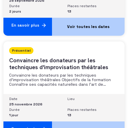
28 septembre 2026
Durée
Places restantes
2 jours
13
En savoir plus
Présentiel
Convaincre les donateurs par les
techniques d'improvisation théâtrales
Convaincre les donateurs par les techniques
d’improvisation théâtrales Objectifs de la formation
Connaître ses capacités naturelles dans l’art de
convaincre et d’influencer : apprendre quelle image
chacun dégage, quel est son degré de force de
conviction et sur quoi elle se fonde (mots, attitude, …),
Date
Lieu
quelle est sa situation de
25 novembre 2026
Durée
Places restantes
1 jour
13