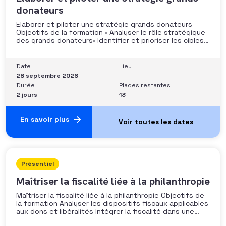
donateurs
Elaborer et piloter une stratégie grands donateurs
Objectifs de la formation • Analyser le rôle stratégique
des grands donateurs• Identifier et prioriser les cibles à
fort potentiel• Structurer une stratégie alignée avec
les moyens disponibles• Mobiliser la gouvernance et les
parties prenantes• Construire un argumentaire
Date
Lieu
personnalisé et piloter le parcours
28 septembre 2026
Durée
Places restantes
2 jours
13
En savoir plus
Présentiel
Maîtriser la fiscalité liée à la philanthropie
Maîtriser la fiscalité liée à la philanthropie Objectifs de
la formation Analyser les dispositifs fiscaux applicables
aux dons et libéralités Intégrer la fiscalité dans une
stratégie de développement Sécuriser les pratiques et