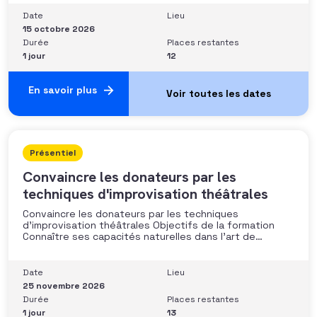
les discours auprès des donateurs Identifier les
situations nécessitant un arbitrage juridique
Date
Lieu
Compétences et aptitudes Comprendre les régimes
15 octobre 2026
Durée
Places restantes
1 jour
12
En savoir plus
Présentiel
Convaincre les donateurs par les
techniques d'improvisation théâtrales
Convaincre les donateurs par les techniques
d’improvisation théâtrales Objectifs de la formation
Connaître ses capacités naturelles dans l’art de
convaincre et d’influencer : apprendre quelle image
chacun dégage, quel est son degré de force de
conviction et sur quoi elle se fonde (mots, attitude, …),
Date
Lieu
quelle est sa situation de
25 novembre 2026
Durée
Places restantes
1 jour
13